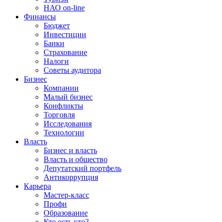
НАО on-line
Финансы
Бюджет
Инвестиции
Банки
Страхование
Налоги
Советы аудитора
Бизнес
Компании
Малый бизнес
Конфликты
Торговля
Исследования
Технологии
Власть
Бизнес и власть
Власть и общество
Депутатский портфель
Антикоррупция
Карьера
Мастер-класс
Профи
Образование
Кто есть кто?