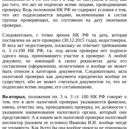
раз того, что акт не подписан всеми лицами, проводившими
проверку. Ведь положения НК РФ не содержит условия о том,
что акт подписывается лицами, включенными в состав
группы проверяющих, по состоянию на дату окончания
проверки.
Следовательно, с точки зрения НК РФ та дата, которая
поставлена на акте проверки (30.12.2015 года), недостоверна.
И весь акт недостоверен, поскольку не отвечает требованиям
п. 3 ст.100 НК РФ, т.к. под актом проверки нет подписи
одного лица, принимавшего участие в проверке. А любой
документ, не имеющий в своих реквизитах даты его
составления (оформления), нелегитимен и вообще не может
быть отнесен к категории документов. Следовательно, акта
налоговой проверки как документа юридически вообще не
существует, ибо не может считаться документом то, что не
подписано всеми лицами, его составившими.
Во-вторых
, положения пп. 3 п. 3 ст. 100 НК РФ говорят о
том, что в акте налоговой проверки указываются фамилии,
имена, отчества лиц, проводивших проверку, их должности с
указанием наименования налогового органа, который они
представляют. А в нашем акте налоговой проверки налоговый
инспектор (назовем ее условно) Иванова И.И. вообще нигде
не упомянута. Как будто бы она вообще никогда не принимала