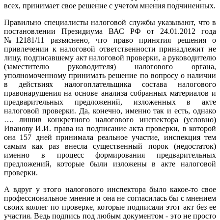
всех, принимает свое решение с учетом мнения подчиненных.
Правильно специалисты налоговой службы указывают, что в
постановлении Президиума ВАС РФ от 24.01.2012 года
№12181/11 разъяснено, что право принятия решения о
привлечении к налоговой ответственности принадлежит не
лицу, подписавшему акт налоговой проверки, а руководителю
(заместителю руководителя) налогового органа,
уполномоченному принимать решение по вопросу о наличии
в действиях налогоплательщика состава налогового
правонарушения на основе анализа собранных материалов и
предварительных предложений, изложенных в акте
налоговой проверки. Да, конечно, именно так и есть, однако
…. лишив конкретного налогового инспектора (условно)
Иванову И.И. права на подписание акта проверки, в которой
она 157 дней принимала реальное участие, инспекция тем
самым как раз внесла существенный порок (недостаток)
именно в процесс формирования предварительных
предложений, которые были изложены в акте налоговой
проверки.
А вдруг у этого налогового инспектора было какое-то свое
профессиональное мнение и она не согласилась бы с мнением
своих коллег по проверке, которые подписали этот акт без ее
участия. Ведь подпись под любым документом - это не просто