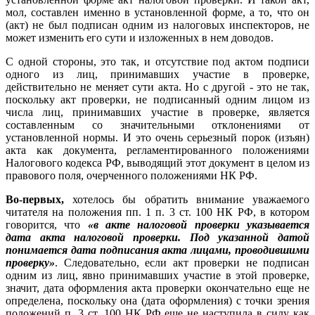
мол, составлен именно в установленной форме, а то, что он
(акт) не был подписан одним из налоговых инспекторов, не
может изменить его сути и изложенных в нем доводов.
С одной стороны, это так, и отсутствие под актом подписи
одного из лиц, принимавших участие в проверке,
действительно не меняет сути акта. Но с другой - это не так,
поскольку акт проверки, не подписанный одним лицом из
числа лиц, принимавших участие в проверке, является
составленным со значительными отклонениями от
установленной нормы. И это очень серьезный порок (изъян)
акта как документа, регламентированного положениями
Налогового кодекса РФ, выводящий этот документ в целом из
правового поля, очерченного положениями НК РФ.
Во-первых,
хотелось бы обратить внимание уважаемого
читателя на положения пп. 1 п. 3 ст. 100 НК РФ, в котором
говорится, что
«в акте налоговой проверки указывается
дата акта налоговой проверки. Под указанной датой
понимается дата подписания акта лицами, проводившими
проверку»
. Следовательно, если акт проверки не подписан
одним из лиц, явно принимавших участие в этой проверке,
значит, дата оформления акта проверки окончательно еще не
определена, поскольку она (дата оформления) с точки зрения
положений п. 3 ст. 100 НК РФ еще не наступила в силу как