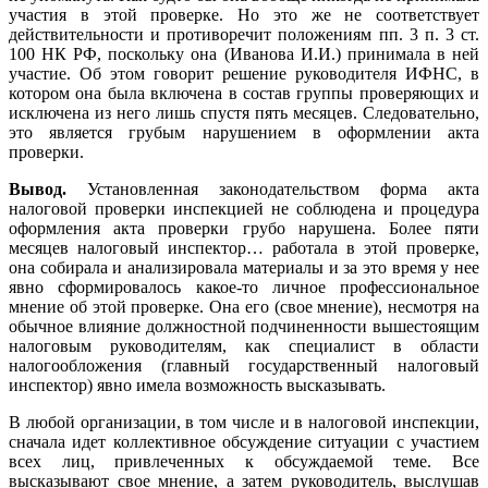
участия в этой проверке. Но это же не соответствует
действительности и противоречит положениям пп. 3 п. 3 ст.
100 НК РФ, поскольку она (Иванова И.И.) принимала в ней
участие. Об этом говорит решение руководителя ИФНС, в
котором она была включена в состав группы проверяющих и
исключена из него лишь спустя пять месяцев. Следовательно,
это является грубым нарушением в оформлении акта
проверки.
Вывод.
Установленная законодательством форма акта
налоговой проверки инспекцией не соблюдена и процедура
оформления акта проверки грубо нарушена. Более пяти
месяцев налоговый инспектор… работала в этой проверке,
она собирала и анализировала материалы и за это время у нее
явно сформировалось какое-то личное профессиональное
мнение об этой проверке. Она его (свое мнение), несмотря на
обычное влияние должностной подчиненности вышестоящим
налоговым руководителям, как специалист в области
налогообложения (главный государственный налоговый
инспектор) явно имела возможность высказывать.
В любой организации, в том числе и в налоговой инспекции,
сначала идет коллективное обсуждение ситуации с участием
всех лиц, привлеченных к обсуждаемой теме. Все
высказывают свое мнение, а затем руководитель, выслушав