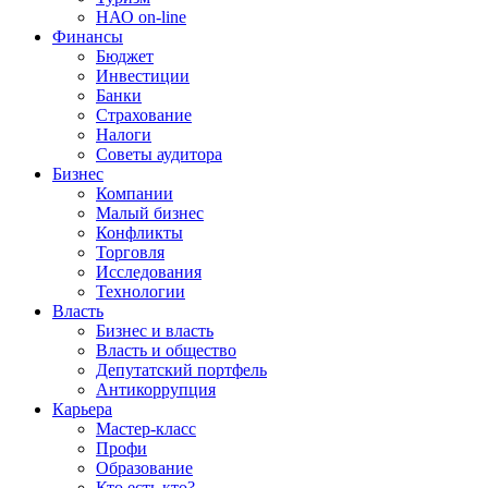
НАО on-line
Финансы
Бюджет
Инвестиции
Банки
Страхование
Налоги
Советы аудитора
Бизнес
Компании
Малый бизнес
Конфликты
Торговля
Исследования
Технологии
Власть
Бизнес и власть
Власть и общество
Депутатский портфель
Антикоррупция
Карьера
Мастер-класс
Профи
Образование
Кто есть кто?