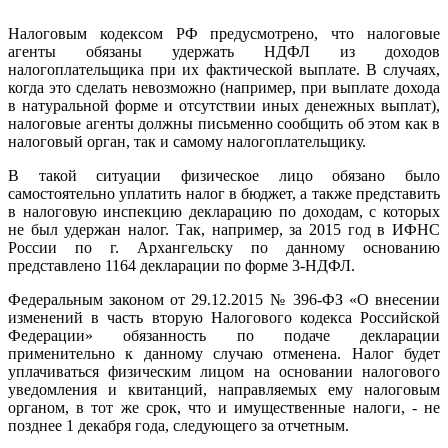
Налоговым кодексом РФ предусмотрено, что налоговые
агенты обязаны удержать НДФЛ из доходов
налогоплательщика при их фактической выплате. В случаях,
когда это сделать невозможно (например, при выплате дохода
в натуральной форме и отсутствии иных денежных выплат),
налоговые агенты должны письменно сообщить об этом как в
налоговый орган, так и самому налогоплательщику.
В такой ситуации физическое лицо обязано было
самостоятельно уплатить налог в бюджет, а также представить
в налоговую инспекцию декларацию по доходам, с которых
не был удержан налог. Так, например, за 2015 год в ИФНС
России по г. Архангельску по данному основанию
представлено 1164 декларации по форме 3-НДФЛ.
Федеральным законом от 29.12.2015 № 396-ФЗ «О внесении
изменений в часть вторую Налогового кодекса Российской
Федерации» обязанность по подаче декларации
применительно к данному случаю отменена. Налог будет
уплачиваться физическим лицом на основании налогового
уведомления и квитанций, направляемых ему налоговым
органом, в тот же срок, что и имущественные налоги, - не
позднее 1 декабря года, следующего за отчетным.