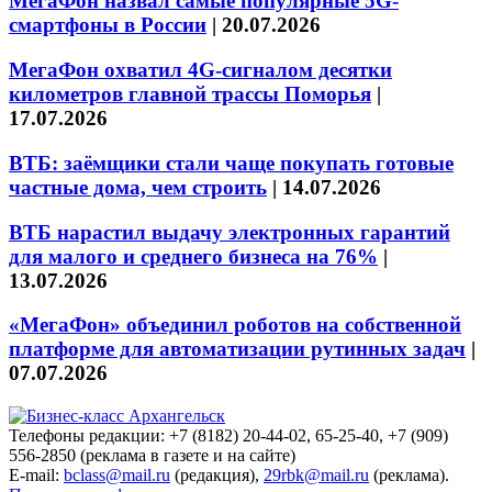
МегаФон назвал самые популярные 5G-
смартфоны в России
|
20.07.2026
МегаФон охватил 4G-сигналом десятки
километров главной трассы Поморья
|
17.07.2026
ВТБ: заёмщики стали чаще покупать готовые
частные дома, чем строить
|
14.07.2026
ВТБ нарастил выдачу электронных гарантий
для малого и среднего бизнеса на 76%
|
13.07.2026
«МегаФон» объединил роботов на собственной
платформе для автоматизации рутинных задач
|
07.07.2026
Телефоны редакции: +7 (8182) 20-44-02, 65-25-40, +7 (909)
556-2850 (реклама в газете и на сайте)
E-mail:
bclass@mail.ru
(редакция),
29rbk@mail.ru
(реклама).