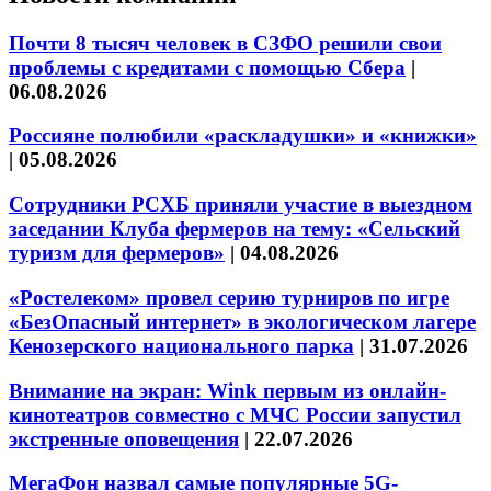
Почти 8 тысяч человек в СЗФО решили свои
проблемы с кредитами с помощью Сбера
|
06.08.2026
Россияне полюбили «раскладушки» и «книжки»
|
05.08.2026
Сотрудники РСХБ приняли участие в выездном
заседании Клуба фермеров на тему: «Сельский
туризм для фермеров»
|
04.08.2026
«Ростелеком» провел серию турниров по игре
«БезОпасный интернет» в экологическом лагере
Кенозерского национального парка
|
31.07.2026
Внимание на экран: Wink первым из онлайн-
кинотеатров совместно с МЧС России запустил
экстренные оповещения
|
22.07.2026
МегаФон назвал самые популярные 5G-