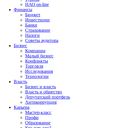
НАО on-line
Финансы
Бюджет
Инвестиции
Банки
Страхование
Налоги
Советы аудитора
Бизнес
Компании
Малый бизнес
Конфликты
Торговля
Исследования
Технологии
Власть
Бизнес и власть
Власть и общество
Депутатский портфель
Антикоррупция
Карьера
Мастер-класс
Профи
Образование
Кто есть кто?