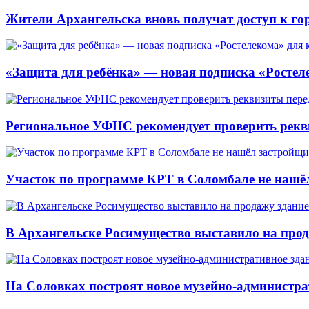
Жители Архангельска вновь получат доступ к горя
«Защита для ребёнка» — новая подписка «Ростеле
Региональное УФНС рекомендует проверить рекв
Участок по программе КРТ в Соломбале не нашё
В Архангельске Росимущество выставило на про
На Соловках построят новое музейно-администра