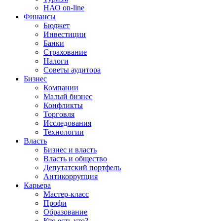
НАО on-line
Финансы
Бюджет
Инвестиции
Банки
Страхование
Налоги
Советы аудитора
Бизнес
Компании
Малый бизнес
Конфликты
Торговля
Исследования
Технологии
Власть
Бизнес и власть
Власть и общество
Депутатский портфель
Антикоррупция
Карьера
Мастер-класс
Профи
Образование
Кто есть кто?