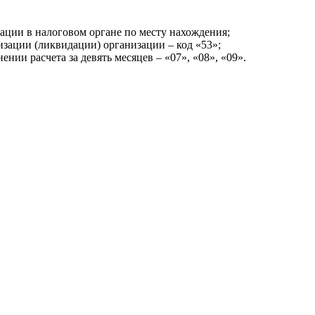
зации в налоговом органе по месту нахождения;
низации (ликвидации) организации – код «53»;
ении расчета за девять месяцев – «07», «08», «09».