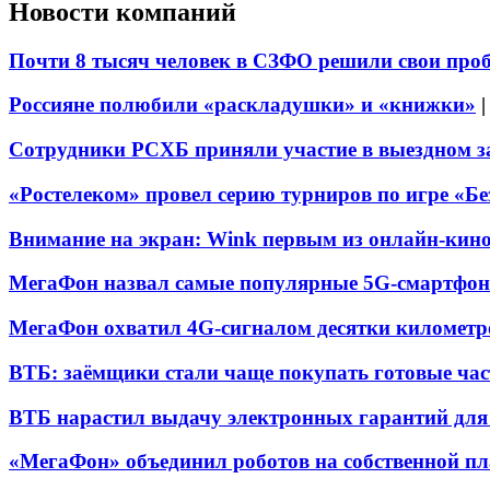
Новости компаний
Почти 8 тысяч человек в СЗФО решили свои про
Россияне полюбили «раскладушки» и «книжки»
Сотрудники РСХБ приняли участие в выездном за
«Ростелеком» провел серию турниров по игре «Б
Внимание на экран: Wink первым из онлайн-кино
МегаФон назвал самые популярные 5G-смартфон
МегаФон охватил 4G-сигналом десятки километр
ВТБ: заёмщики стали чаще покупать готовые час
ВТБ нарастил выдачу электронных гарантий для 
«МегаФон» объединил роботов на собственной п