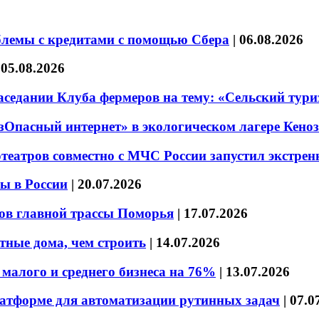
блемы с кредитами с помощью Сбера
|
06.08.2026
|
05.08.2026
седании Клуба фермеров на тему: «Сельский тури
езОпасный интернет» в экологическом лагере Кено
театров совместно с МЧС России запустил экстре
ы в России
|
20.07.2026
ов главной трассы Поморья
|
17.07.2026
тные дома, чем строить
|
14.07.2026
малого и среднего бизнеса на 76%
|
13.07.2026
латформе для автоматизации рутинных задач
|
07.0