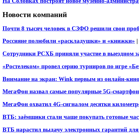
На Соловках построят новое музейно-администра
Новости компаний
Почти 8 тысяч человек в СЗФО решили свои про
Россияне полюбили «раскладушки» и «книжки»
Сотрудники РСХБ приняли участие в выездном за
«Ростелеком» провел серию турниров по игре «Б
Внимание на экран: Wink первым из онлайн-кино
МегаФон назвал самые популярные 5G-смартфон
МегаФон охватил 4G-сигналом десятки километр
ВТБ: заёмщики стали чаще покупать готовые час
ВТБ нарастил выдачу электронных гарантий для 