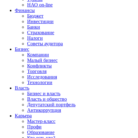
НАО on-line
Финансы
Бюджет
Инвестиции
Банки
Страхование
Налоги
Советы аудитора
Бизнес
Компании
Малый бизнес
Конфликты
Торговля
Исследования
Технологии
Власть
Бизнес и власть
Власть и общество
Депутатский портфель
Антикоррупция
Карьера
Мастер-класс
Профи
Образование
Кто есть кто?