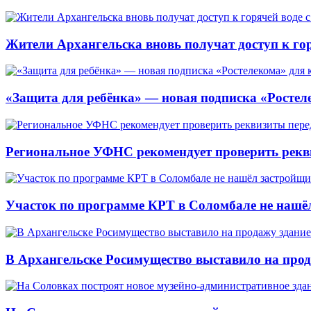
Жители Архангельска вновь получат доступ к горя
«Защита для ребёнка» — новая подписка «Ростеле
Региональное УФНС рекомендует проверить рекв
Участок по программе КРТ в Соломбале не нашё
В Архангельске Росимущество выставило на про