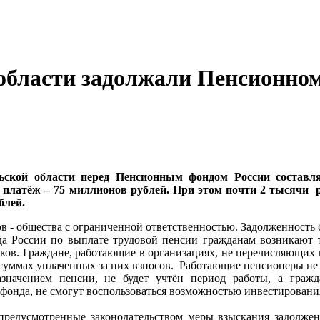
 области задолжали Пенсионно
ьской области перед Пенсионным фондом России составля
латёж – 75 миллионов рублей. При этом почти 2 тысячи р
блей.
 - общества с ограниченной ответственностью. Задолженность 
а России по выплате трудовой пенсии гражданам возникают т
ков. Граждане, работающие в организациях, не перечисляющих
уммах уплаченных за них взносов. Работающие пенсионеры не б
азначением пенсии, не будет учтён период работы, а гр
 фонда, не смогут воспользоваться возможностью инвестирован
редусмотренные законодательством меры взыскания задолжен