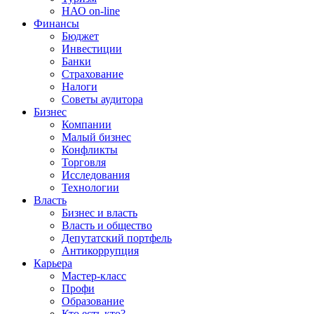
НАО on-line
Финансы
Бюджет
Инвестиции
Банки
Страхование
Налоги
Советы аудитора
Бизнес
Компании
Малый бизнес
Конфликты
Торговля
Исследования
Технологии
Власть
Бизнес и власть
Власть и общество
Депутатский портфель
Антикоррупция
Карьера
Мастер-класс
Профи
Образование
Кто есть кто?