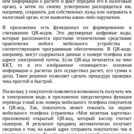
нем информации о расчете и факт передачи его в налоговый
орган), а затем по своему усмотрению распорядиться им,
например, сохранить для собственных нужд или направить в
налоговый орган, если выявлены какие-либо нарушения.
В приложении есть функционал по формированию и
считыванию QR-кодов. Это двухмерные цифровые коды,
которые распознаются простыми техническими средствами
практически любого мобильного устройства с
соответствующим программным обеспечением. В QR-коде,
например, могут содержаться данные о номере телефона или
адресе электронной почты. Если QR-код печатается на чеке
ККТ, то в его изображение «помещается» основная
информация о расчетах (кто осуществил расчет, его сумма и
дата). Такое решение позволяет сделать процедуру проверки
чека простой и быстрой.
Поскольку у покупателя появляется возможность получать чек
в электронном виде, в приложении предусмотрена функция
перевода e-mail или номера мобильного телефона покупателя
в QR-код. Так, покупатель может показать на экране
мобильного телефона (страничка «Моя визитная карточка»
приложения) открытый QR-код, который кассир считает
сканером. В результате продавец автоматически получает
сведения о том, на какой адрес отправить покупателю чек в