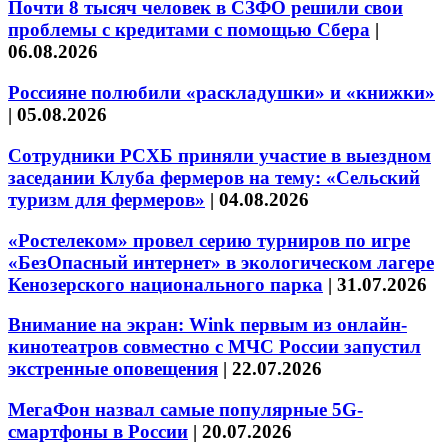
Почти 8 тысяч человек в СЗФО решили свои
проблемы с кредитами с помощью Сбера
|
06.08.2026
Россияне полюбили «раскладушки» и «книжки»
|
05.08.2026
Сотрудники РСХБ приняли участие в выездном
заседании Клуба фермеров на тему: «Сельский
туризм для фермеров»
|
04.08.2026
«Ростелеком» провел серию турниров по игре
«БезОпасный интернет» в экологическом лагере
Кенозерского национального парка
|
31.07.2026
Внимание на экран: Wink первым из онлайн-
кинотеатров совместно с МЧС России запустил
экстренные оповещения
|
22.07.2026
МегаФон назвал самые популярные 5G-
смартфоны в России
|
20.07.2026