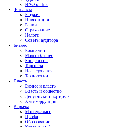
НАО on-line
Финансы
Бюджет
Инвестиции
Банки
Страхование
Налоги
Советы аудитора
Бизнес
Компании
Малый бизнес
Конфликты
Торговля
Исследования
Технологии
Власть
Бизнес и власть
Власть и общество
Депутатский портфель
Антикоррупция
Карьера
Мастер-класс
Профи
Образование
Кто есть кто?