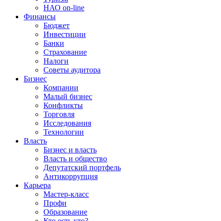
НАО on-line
Финансы
Бюджет
Инвестиции
Банки
Страхование
Налоги
Советы аудитора
Бизнес
Компании
Малый бизнес
Конфликты
Торговля
Исследования
Технологии
Власть
Бизнес и власть
Власть и общество
Депутатский портфель
Антикоррупция
Карьера
Мастер-класс
Профи
Образование
Кто есть кто?