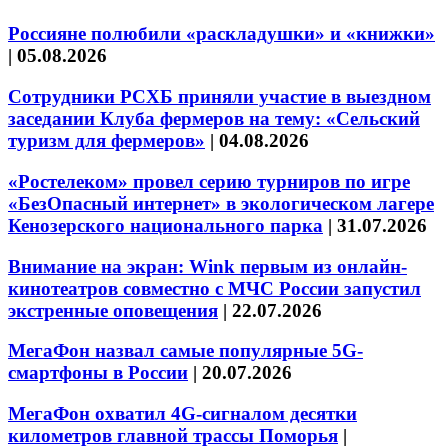
Россияне полюбили «раскладушки» и «книжки»
|
05.08.2026
Сотрудники РСХБ приняли участие в выездном
заседании Клуба фермеров на тему: «Сельский
туризм для фермеров»
|
04.08.2026
«Ростелеком» провел серию турниров по игре
«БезОпасный интернет» в экологическом лагере
Кенозерского национального парка
|
31.07.2026
Внимание на экран: Wink первым из онлайн-
кинотеатров совместно с МЧС России запустил
экстренные оповещения
|
22.07.2026
МегаФон назвал самые популярные 5G-
смартфоны в России
|
20.07.2026
МегаФон охватил 4G-сигналом десятки
километров главной трассы Поморья
|