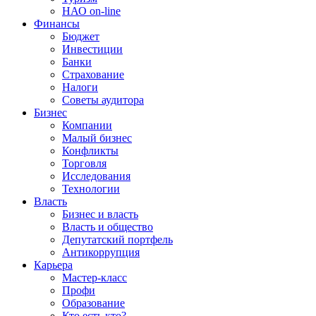
НАО on-line
Финансы
Бюджет
Инвестиции
Банки
Страхование
Налоги
Советы аудитора
Бизнес
Компании
Малый бизнес
Конфликты
Торговля
Исследования
Технологии
Власть
Бизнес и власть
Власть и общество
Депутатский портфель
Антикоррупция
Карьера
Мастер-класс
Профи
Образование
Кто есть кто?