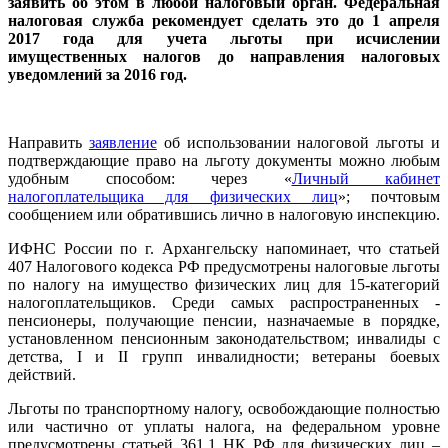
заявить об этом в любой налоговый орган. Федеральная
налоговая служба рекомендует сделать это до 1 апреля
2017 года для учета льготы при исчислении
имущественных налогов до направления налоговых
уведомлений за 2016 год.
Направить
заявление
об использовании налоговой льготы и
подтверждающие право на льготу документы можно любым
удобным способом: через «
Личный кабинет
налогоплательщика для физических лиц
»; почтовым
сообщением или обратившись лично в налоговую инспекцию.
ИФНС России по г. Архангельску напоминает, что статьей
407 Налогового кодекса РФ предусмотрены налоговые льготы
по налогу на имущество физических лиц для 15-категорий
налогоплательщиков. Среди самых распространенных -
пенсионеры, получающие пенсии, назначаемые в порядке,
установленном пенсионным законодательством; инвалиды с
детства, I и II групп инвалидности; ветераны боевых
действий.
Льготы по транспортному налогу, освобождающие полностью
или частично от уплаты налога, на федеральном уровне
предусмотрены статьей 361.1 НК РФ для физических лиц –