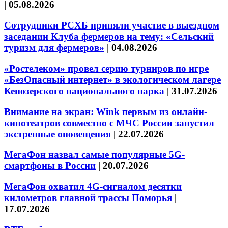
|
05.08.2026
Сотрудники РСХБ приняли участие в выездном
заседании Клуба фермеров на тему: «Сельский
туризм для фермеров»
|
04.08.2026
«Ростелеком» провел серию турниров по игре
«БезОпасный интернет» в экологическом лагере
Кенозерского национального парка
|
31.07.2026
Внимание на экран: Wink первым из онлайн-
кинотеатров совместно с МЧС России запустил
экстренные оповещения
|
22.07.2026
МегаФон назвал самые популярные 5G-
смартфоны в России
|
20.07.2026
МегаФон охватил 4G-сигналом десятки
километров главной трассы Поморья
|
17.07.2026