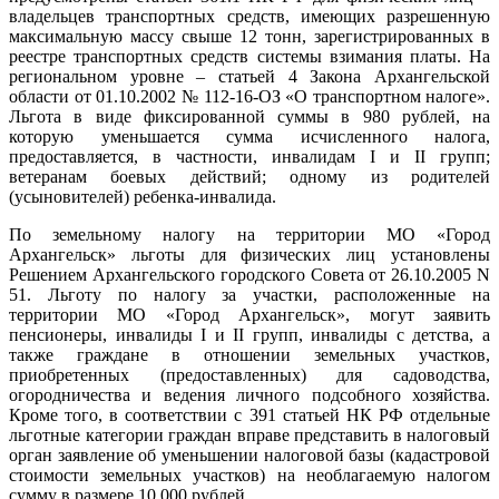
владельцев транспортных средств, имеющих разрешенную
максимальную массу свыше 12 тонн, зарегистрированных в
реестре транспортных средств системы взимания платы. На
региональном уровне – статьей 4 Закона Архангельской
области от 01.10.2002 № 112-16-ОЗ «О транспортном налоге».
Льгота в виде фиксированной суммы в 980 рублей, на
которую уменьшается сумма исчисленного налога,
предоставляется, в частности, инвалидам I и II групп;
ветеранам боевых действий; одному из родителей
(усыновителей) ребенка-инвалида.
По земельному налогу на территории МО «Город
Архангельск» льготы для физических лиц установлены
Решением Архангельского городского Совета от 26.10.2005 N
51. Льготу по налогу за участки, расположенные на
территории МО «Город Архангельск», могут заявить
пенсионеры, инвалиды I и II групп, инвалиды с детства, а
также граждане в отношении земельных участков,
приобретенных (предоставленных) для садоводства,
огородничества и ведения личного подсобного хозяйства.
Кроме того, в соответствии с 391 статьей НК РФ отдельные
льготные категории граждан вправе представить в налоговый
орган заявление об уменьшении налоговой базы (кадастровой
стоимости земельных участков) на необлагаемую налогом
сумму в размере 10 000 рублей.