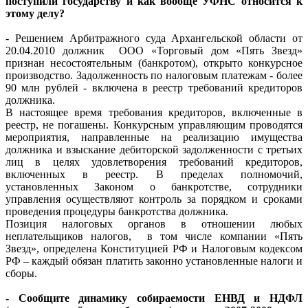
поступили государству и как вообще УФНС относится к
этому делу?
- Решением Арбитражного суда Архангельской области от
20.04.2010 должник ООО «Торговый дом «Пять Звезд»
признан несостоятельным (банкротом), открыто конкурсное
производство. Задолженность по налоговым платежам - более
90 млн рублей - включена в реестр требований кредиторов
должника.
В настоящее время требования кредиторов, включенные в
реестр, не погашены. Конкурсным управляющим проводятся
мероприятия, направленные на реализацию имущества
должника и взыскание дебиторской задолженности с третьих
лиц в целях удовлетворения требований кредиторов,
включенных в реестр. В пределах полномочий,
установленных Законом о банкротстве, сотрудники
управления осуществляют контроль за порядком и сроками
проведения процедуры банкротства должника.
Позиция налоговых органов в отношении любых
неплательщиков налогов, в том числе компании «Пять
Звезд», определена Конституцией РФ и Налоговым кодексом
РФ – каждый обязан платить законно установленные налоги и
сборы.
- Сообщите динамику собираемости ЕНВД и НДФЛ