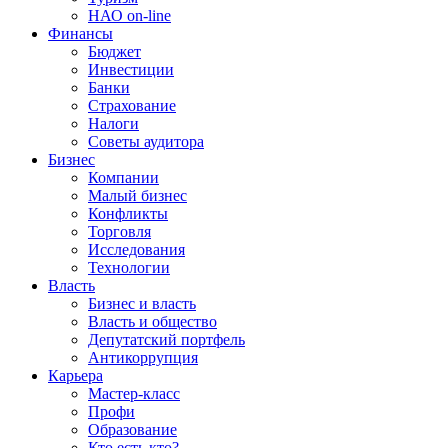
НАО on-line
Финансы
Бюджет
Инвестиции
Банки
Страхование
Налоги
Советы аудитора
Бизнес
Компании
Малый бизнес
Конфликты
Торговля
Исследования
Технологии
Власть
Бизнес и власть
Власть и общество
Депутатский портфель
Антикоррупция
Карьера
Мастер-класс
Профи
Образование
Кто есть кто?