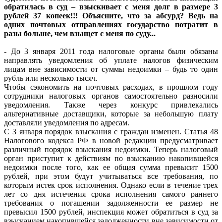
обратилась в суд – взыскивает с меня долг в размере 3
рублей 37 копеек!!! Объясните, что за абсурд? Ведь на
одних почтовых отправлениях государство потратит в
разы больше, чем взыщет с меня по суду...
- До 3 января 2011 года налоговые органы были обязаны
направлять уведомления об уплате налогов физическим
лицам вне зависимости от суммы недоимки – будь то один
рубль или несколько тысяч.
Чтобы сэкономить на почтовых расходах, в прошлом году
сотрудники налоговых органов самостоятельно разносили
уведомления. Также через конкурс привлекались
альтернативные доставщики, которые за небольшую плату
доставляли уведомления по адресам.
С 3 января порядок взыскания с граждан изменен. Статья 48
Налогового кодекса РФ в новой редакции предусматривает
различный порядок взыскания недоимки. Теперь налоговый
орган приступит к действиям по взысканию накопившейся
недоимки после того, как ее общая сумма превысит 1500
рублей, при этом будут учитываться все требования, по
которым истек срок исполнения. Однако если в течение трех
лет со дня истечения срока исполнения самого раннего
требования о погашении задолженности ее размер не
превысил 1500 рублей, инспекция может обратиться в суд за
взысканием накопившейся задолженности вне зависимости от