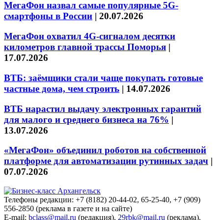
МегаФон назвал самые популярные 5G-
смартфоны в России
|
20.07.2026
МегаФон охватил 4G-сигналом десятки
километров главной трассы Поморья
|
17.07.2026
ВТБ: заёмщики стали чаще покупать готовые
частные дома, чем строить
|
14.07.2026
ВТБ нарастил выдачу электронных гарантий
для малого и среднего бизнеса на 76%
|
13.07.2026
«МегаФон» объединил роботов на собственной
платформе для автоматизации рутинных задач
|
07.07.2026
Телефоны редакции: +7 (8182) 20-44-02, 65-25-40, +7 (909)
556-2850 (реклама в газете и на сайте)
E-mail:
bclass@mail.ru
(редакция),
29rbk@mail.ru
(реклама).