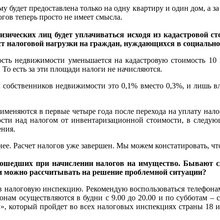
ему будет предоставлена только на одну квартиру и один дом, а з
гов теперь просто не имеет смысла.
изических лиц будет уплачиваться исходя из кадастровой с
ст налоговой нагрузки на граждан, нуждающихся в социальн
сть недвижимости уменьшается на кадастровую стоимость 10 к
о есть за эти площади налоги не начисляются.
 собственников недвижимости это 0,1% вместо 0,3%, и лишь в
еняются в первые четыре года после перехода на уплату налога 
ости над налогом от инвентаризационной стоимости, в следующ
ения.
нее. Расчет налогов уже завершен. Мы можем констатировать, чт
ошедших при начислении налогов на имущество. Бывают с
и можно рассчитывать на решение проблемной ситуации?
 в налоговую инспекцию. Рекомендую воспользоваться телефонам
фонам осуществляются в будни с 9.00 до 20.00 и по субботам – с
», который пройдет во всех налоговых инспекциях страны 18 и 1