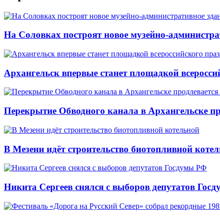
На Соловках построят новое музейно-администра
Архангельск впервые станет площадкой всеросси
Перекрытие Обводного канала в Архангельске про
В Мезени идёт строительство биотопливной коте
Никита Сергеев снялся с выборов депутатов Гос