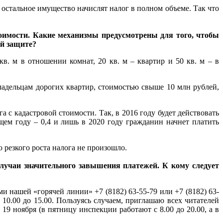
а остальное имущество начислят налог в полном объеме. Так что
тоимости. Какие механизмы предусмотрены для того, чтобы
ой защите?
в. м в отношении комнат, 20 кв. м – квартир и 50 кв. м – в
ладельцам дорогих квартир, стоимостью свыше 10 млн рублей,
с кадастровой стоимости. Так, в 2016 году будет действовать
ем году – 0,4 и лишь в 2020 году гражданин начнет платить
о резкого роста налога не произошло.
лучаи значительного завышения платежей. К кому следует
и нашей «горячей линии» +7 (8182) 63-55-79 или +7 (8182) 63-
 10.00 до 15.00. Пользуясь случаем, приглашаю всех читателей
9 ноября (в пятницу инспекции работают с 8.00 до 20.00, а в