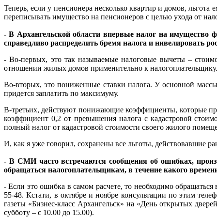
Теперь, если у пенсионера несколько квартир и домов, льгота 
переписывать имущество на пенсионеров с целью ухода от нало
- В Архангельской области впервые налог на имущество ф
справедливо распределить бремя налога и нивелировать ро
- Во-первых, это так называемые налоговые вычеты – стоимо
отношении жилых домов применительно к налогоплательщику. Т
Во-вторых, это пониженные ставки налога. У основной массы
придется заплатить по максимуму.
В-третьих, действуют понижающие коэффициенты, которые прим
коэффициент 0,2 от превышения налога с кадастровой стоим
полный налог от кадастровой стоимости своего жилого помещ
И, как я уже говорил, сохранены все льготы, действовавшие ра
- В СМИ часто встречаются сообщения об ошибках, произ
обращаться налогоплательщикам, в течение какого времен
- Если это ошибка в самом расчете, то необходимо обращаться
55-48. Кстати, в октябре и ноябре консультации по этим теле
газеты «Бизнес-класс Архангельск» на «День открытых дверей
субботу – с 10.00 до 15.00).