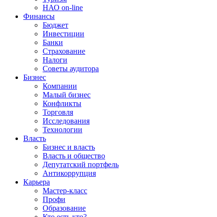
НАО on-line
Финансы
Бюджет
Инвестиции
Банки
Страхование
Налоги
Советы аудитора
Бизнес
Компании
Малый бизнес
Конфликты
Торговля
Исследования
Технологии
Власть
Бизнес и власть
Власть и общество
Депутатский портфель
Антикоррупция
Карьера
Мастер-класс
Профи
Образование
Кто есть кто?