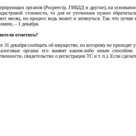
стрирующих органов (Росреестр, ГИБДД и другие), на основании
дастровой стоимости, то для ее уточнения нужно обратиться 
т месяц, но процесс ведь может и затянуться. Так что лучше 
омню, – 1 декабря.
 хотели отметить?
нее 31 декабря сообщать об имуществе, по которому не приходят 
алоговые органы его выявят каким-либо иным способом.
енности, свидетельство о регистрации ТС и т. п.). Если сделать 