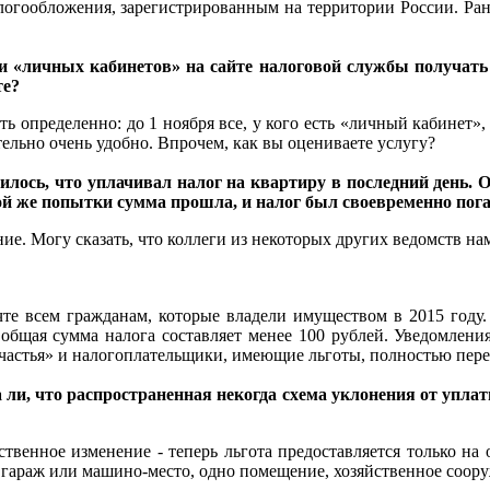
алогообложения, зарегистрированным на территории России. Ра
ели «личных кабинетов» на сайте налоговой службы получат
те?
зать определенно: до 1 ноября все, у кого есть «личный кабинет
ельно очень удобно. Впрочем, как вы оцениваете услугу?
лось, что уплачивал налог на квартиру в последний день. О
вой же попытки сумма прошла, и налог был своевременно пог
ие. Могу сказать, что коллеги из некоторых других ведомств на
чте всем гражданам, которые владели имуществом в 2015 году
 общая сумма налога составляет менее 100 рублей. Уведомлен
ма счастья» и налогоплательщики, имеющие льготы, полностью п
да ли, что распространенная некогда схема уклонения от упл
нственное изменение - теперь льгота предоставляется только на
 гараж или машино-место, одно помещение, хозяйственное соор