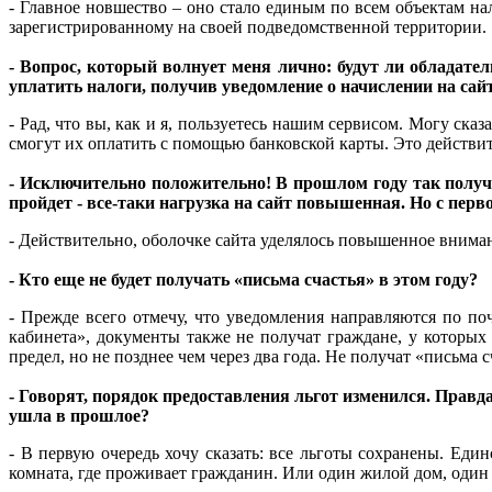
- Главное новшество – оно стало единым по всем объектам н
зарегистрированному на своей подведомственной территории.
- Вопрос, который волнует меня лично: будут ли обладат
уплатить налоги, получив уведомление о начислении на сай
- Рад, что вы, как и я, пользуетесь нашим сервисом. Могу ска
смогут их оплатить с помощью банковской карты. Это действит
- Исключительно положительно! В прошлом году так получи
пройдет - все-таки нагрузка на сайт повышенная. Но с пер
- Действительно, оболочке сайта уделялось повышенное вниман
- Кто еще не будет получать «письма счастья» в этом году?
- Прежде всего отмечу, что уведомления направляются по по
кабинета», документы также не получат граждане, у которых
предел, но не позднее чем через два года. Не получат «пись
- Говорят, порядок предоставления льгот изменился. Прав
ушла в прошлое?
- В первую очередь хочу сказать: все льготы сохранены. Еди
комната, где проживает гражданин. Или один жилой дом, один