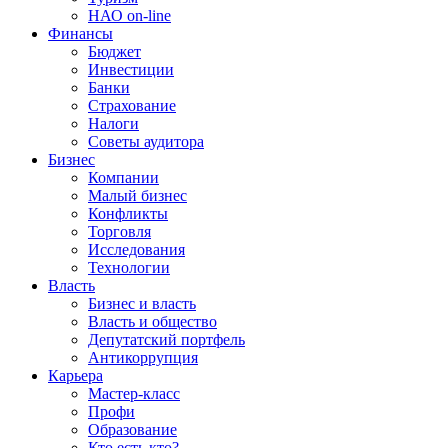
НАО on-line
Финансы
Бюджет
Инвестиции
Банки
Страхование
Налоги
Советы аудитора
Бизнес
Компании
Малый бизнес
Конфликты
Торговля
Исследования
Технологии
Власть
Бизнес и власть
Власть и общество
Депутатский портфель
Антикоррупция
Карьера
Мастер-класс
Профи
Образование
Кто есть кто?