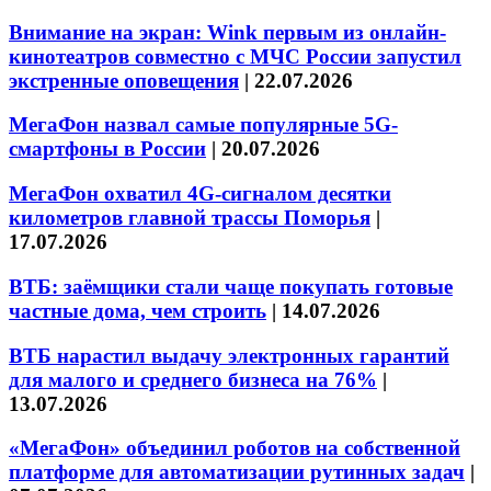
Внимание на экран: Wink первым из онлайн-
кинотеатров совместно с МЧС России запустил
экстренные оповещения
|
22.07.2026
МегаФон назвал самые популярные 5G-
смартфоны в России
|
20.07.2026
МегаФон охватил 4G-сигналом десятки
километров главной трассы Поморья
|
17.07.2026
ВТБ: заёмщики стали чаще покупать готовые
частные дома, чем строить
|
14.07.2026
ВТБ нарастил выдачу электронных гарантий
для малого и среднего бизнеса на 76%
|
13.07.2026
«МегаФон» объединил роботов на собственной
платформе для автоматизации рутинных задач
|