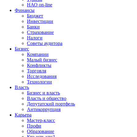
НАО on-line
Финансы
Бюджет
Инвестиции
Банки
Страхование
Налоги
Советы аудитора
Бизнес
Компании
Малый бизнес
Конфликты
Торговля
Исследования
Технологии
Власть
Бизнес и власть
Власть и общество
Депутатский портфель
Антикоррупция
Карьера
Мастер-класс
Профи
Образование
Кто есть кто?