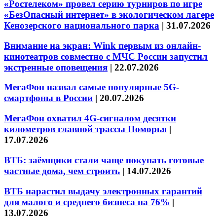
«Ростелеком» провел серию турниров по игре
«БезОпасный интернет» в экологическом лагере
Кенозерского национального парка
|
31.07.2026
Внимание на экран: Wink первым из онлайн-
кинотеатров совместно с МЧС России запустил
экстренные оповещения
|
22.07.2026
МегаФон назвал самые популярные 5G-
смартфоны в России
|
20.07.2026
МегаФон охватил 4G-сигналом десятки
километров главной трассы Поморья
|
17.07.2026
ВТБ: заёмщики стали чаще покупать готовые
частные дома, чем строить
|
14.07.2026
ВТБ нарастил выдачу электронных гарантий
для малого и среднего бизнеса на 76%
|
13.07.2026