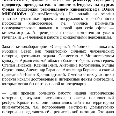
продюсер, преподаватель в школе «Лендок», на курсах
Фонда поддержки регионального кинематографа Юлия
МИРОНОВА
(Санкт-Петербург). На онлайн и офлайн
занятиях участники проекта погружались в особенности
профессии киноресёчера, т.е. учились применять
исследовательские навыки в новой для себя сфере —
кинематографа. А тренировали новые компетенции уже в
группах из 2-4 человек в работе с конкретными персоналиям.
Задача кинолаборатории «Северный байопик» — показать
Русский Север как территорию сильных человеческих
историй, достойных экрана. Совместно с Министерством
культуры Архангельской области были отобраны семь героев:
Степан Писахов, Ксения Гемп, Антонина Колотилова, купцы
Строгановы, Александр Баранов, Александр Борисов и святой
праведный Иоанн Кронштадтский. Именно о них участники
проекта искали достоверные и интересные факты биографии,
которые могли бы стать основой киносценария.
— Они провели большую работу: нашли исторические
материалы, изучили источники, провели полноценный
ресёрч. Кроме того, они попытались зайти на территорию
кинематографа, т.е. попробовали выстроить драматургию
истории и представить её с режиссёрской позиции. Это дало