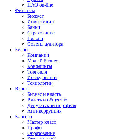
НАО on-line
Финансы
Бюджет
Инвестиции
Банки
Страхование
Налоги
Советы аудитора
Бизнес
Компании
Малый бизнес
Конфликты
Торговля
Исследования
Технологии
Власть
Бизнес и власть
Власть и общество
Депутатский портфель
Антикоррупция
Карьера
Мастер-класс
Профи
Образование
Кто есть кто?