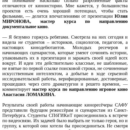
им понимание насколько сильно разрозненные факты
отличаются от киноистории. Мне кажется, у большинства
проектов есть очень хороший потенциал, чтобы стать
фильмами, — делится впечатлениями от презентации
Юлия
МИРОНОВА, мастер курса по направлению
документальное кино
.
— Я безумно горжусь ребятами. Смотрела на них сегодня и
видела не студентов – историков, социологов, педагогов, а
настоящих кинодебютантов. Молодых ресечеров и
начинающих сценаристов, которые умеют сочинять истории,
упаковывать их в презентации и заражать своей идеей всех
вокруг. И идеи эти действительно классные, не шаблонные,
не взятые по первой ссылке поисковой строки, не сочиненные
искусственным интеллектом, а добытые в ходе серьезной
исследовательской работы, верифицированные, достоверные,
прошедших через сито драматургии и решето времени, —
комментирует
мастер курса по направлению игровое кино
Анастасия ЛОМАКИНА
.
Результаты своей работы начинающие киноресёчеры САФУ
представили будущим режиссёрам и сценаристам из Санкт-
Петербурга. Студенты СПбГИКиТ присоединились к встрече
по видеосвязи. Их задачей было выбрать не только героя, но и
группу, к которой они хотели бы присоединиться. Не смотря