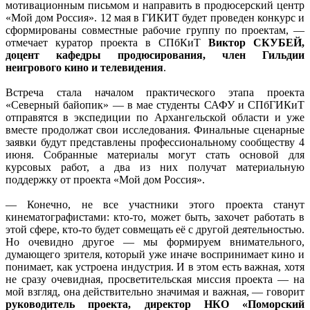
мотивационным письмом и направить в продюсерский центр
«Мой дом Россия». 12 мая в ГИКИТ будет проведен конкурс и
сформированы совместные рабочие группу по проектам, —
отмечает куратор проекта в СПбКиТ
Виктор СКУБЕЙ,
доцент кафедры продюсирования, член Гильдии
неигрового кино и телевидения
.
Встреча стала началом практического этапа проекта
«Северный байопик» — в мае студенты САФУ и СПбГИКиТ
отправятся в экспедиции по Архангельской области и уже
вместе продолжат свои исследования. Финальные сценарные
заявки будут представлены профессиональному сообществу 4
июня. Собранные материалы могут стать основой для
курсовых работ, а два из них получат материальную
поддержку от проекта «Мой дом Россия».
— Конечно, не все участники этого проекта станут
кинематографистами: кто-то, может быть, захочет работать в
этой сфере, кто-то будет совмещать её с другой деятельностью.
Но очевидно другое — мы формируем внимательного,
думающего зрителя, который уже иначе воспринимает кино и
понимает, как устроена индустрия. И в этом есть важная, хотя
не сразу очевидная, просветительская миссия проекта — на
мой взгляд, она действительно значимая и важная, — говорит
руководитель проекта, директор НКО «Поморский