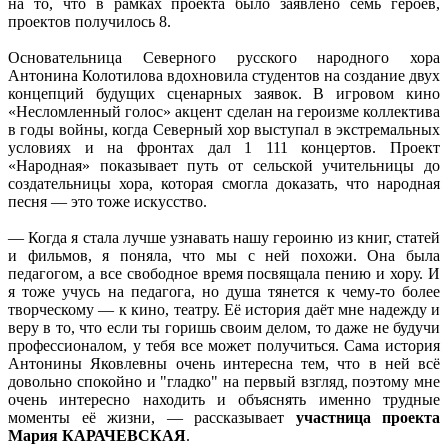
на то, что в рамках проекта было заявлено семь героев,
проектов получилось 8.
Основательница Северного русского народного хора
Антонина Колотилова вдохновила студентов на создание двух
концепций будущих сценарных заявок. В игровом кино
«Несломленный голос» акцент сделан на героизме коллектива
в годы войны, когда Северный хор выступал в экстремальных
условиях и на фронтах дал 1 111 концертов. Проект
«Народная» показывает путь от сельской учительницы до
создательницы хора, которая смогла доказать, что народная
песня — это тоже искусство.
— Когда я стала лучше узнавать нашу героиню из книг, статей
и фильмов, я поняла, что мы с ней похожи. Она была
педагогом, а все свободное время посвящала пению и хору. И
я тоже учусь на педагога, но душа тянется к чему-то более
творческому — к кино, театру. Её история даёт мне надежду и
веру в то, что если ты горишь своим делом, то даже не будучи
профессионалом, у тебя все может получиться. Сама история
Антонины Яковлевны очень интересна тем, что в ней всё
довольно спокойно и "гладко" на первый взгляд, поэтому мне
очень интересно находить и объяснять именно трудные
моменты её жизни, — рассказывает
участница проекта
Мария КАРАЧЕВСКАЯ
.