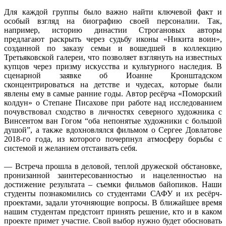
Для каждой группы было важно найти ключевой факт и
особый взгляд на биографию своей персоналии. Так,
например, историю династии Строгановых авторы
предлагают раскрыть через судьбу иконы «Никита воин»,
созданной по заказу семьи и вошедшей в коллекцию
Третьяковской галереи, что позволяет взглянуть на известных
купцов через призму искусства и культурного наследия. В
сценарной заявке об Иоанне Кронштадском
сконцентрироваться на детстве и чудесах, которые были
явлены ему в самые ранние годы. Автор ресёрча «Поморский
колдун» о Степане Писахове при работе над исследованием
почувствовал сходство в личностях северного художника с
Винсентом ван Гогом “оба непонятые художники с большой
душой”, а также вдохновлялся фильмом о Сергее Довлатове
2018-го года, из которого почерпнул атмосферу борьбы с
системой и желанием отстаивать себя.
— Встреча прошла в деловой, теплой дружеской обстановке,
пронизанной заинтересованностью и нацеленностью на
достижение результата – съемки фильмов байопиков. Наши
студенты познакомились со студентами САФУ и их ресёрч-
проектами, задали уточняющие вопросы. В ближайшее время
нашим студентам предстоит принять решение, кто и в каком
проекте примет участие. Свой выбор нужно будет обосновать