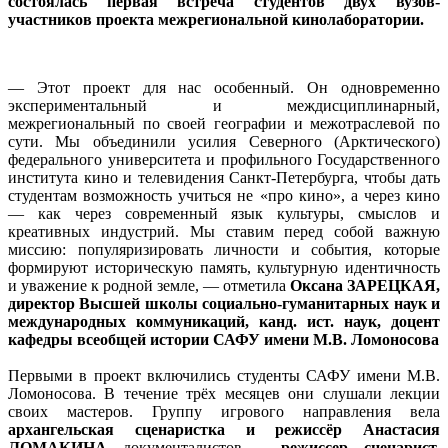
состоялась первая встреча студентов двух вузов-
участников проекта межрегиональной кинолаборатории.
— Этот проект для нас особенный. Он одновременно
экспериментальный и междисциплинарный,
межрегиональный по своей географии и межотраслевой по
сути. Мы объединили усилия Северного (Арктического)
федерального университета и профильного Государственного
института кино и телевидения Санкт‑Петербурга, чтобы дать
студентам возможность учиться не «про кино», а через кино
— как через современный язык культуры, смыслов и
креативных индустрий. Мы ставим перед собой важную
миссию: популяризировать личности и события, которые
формируют историческую память, культурную идентичность
и уважение к родной земле, — отметила
Оксана
ЗАРЕЦКАЯ,
директор Высшей школы социально-гуманитарных наук и
международных коммуникаций, канд. ист. наук, доцент
кафедры всеобщей истории САФУ имени М.В. Ломоносова
Первыми в проект включились студенты САФУ имени М.В.
Ломоносова. В течение трёх месяцев они слушали лекции
своих мастеров. Группу игрового направления вела
архангельская сценаристка и режиссёр Анастасия
ЛОМАКИНА
, документалистов —
режиссер, сценарист,