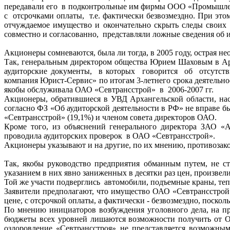
передавали его в подконтрольные им фирмы ООО «Промышлен
с отсрочками оплаты, т.е. фактически безвозмездно. При эт
отчуждаемое имущество и окончательно скрыть следы своих
совместно и согласованно, представляли ложные сведения об 
Акционеры сомневаются, была ли тогда, в 2005 году, острая н
Так, генеральным директором общества Юрием Шаховым в Ар
аудиторские документы, в которых говорится об отсутств
компания Юрист-Сервис» по итогам 3-летнего срока деятельн
якобы обслуживала ОАО «Севтрансстрой» в 2006-2007 гг.
Акционеры, обратившиеся в УВД Архангельской области, на
согласно ФЗ «Об аудиторской деятельности в РФ» не вправе б
«Севтрансстрой» (19,1%) и членом совета директоров ОАО.
Кроме того, из объяснений генерального директора ЗАО «
проводила аудиторских проверок в ОАО «Севтрансстрой».
Акционеры указывают и на другие, по их мнению, противозак
Так, якобы руководство предприятия обманным путем, не ст
указанием в них явно заниженных в десятки раз цен, произв
Той же участи подверглись автомобили, подъемные краны, теп
Заявители предполагают, что имущество ОАО «Севтрансстро
цене, с отсрочкой оплаты, а фактически - безвозмездно, поско
По мнению инициаторов возбуждения уголовного дела, на пр
бюджеты всех уровней лишаются возможности получить от ОА
оздоровление «Севтрансстроя» не представляется возможны