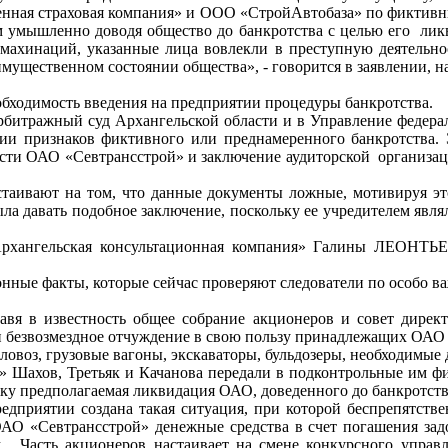
ная страховая компания» и ООО «СтройАвтобаза» по фиктивн
ом умышленно доводя общество до банкротства с целью его лик
 махинаций, указанные лица вовлекли в преступную деятельно
имущественном состоянии общества», - говорится в заявлении, 
еобходимость введения на предприятии процедуры банкротства.
битражный суд Архангельской области и в Управление федер
ии признаков фиктивного или преднамеренного банкротства.
ости ОАО «Севтрансстрой» и заключение аудиторской организа
стаивают на том, что данные документы ложные, мотивируя э
ыла давать подобное заключение, поскольку ее учредителем яв
Архангельская консультационная компания» Галины ЛЕОНТЬЕВ
онные факты, которые сейчас проверяют следователи по особо 
авя в известность общее собрание акционеров и совет дирек
ели безвозмездное отчуждение в свою пользу принадлежащих ОАО
ловоз, грузовые вагоны, экскаваторы, бульдозеры, необходимые
й» Шахов, Третьяк и Качанова передали в подконтрольные им 
льку предполагаемая ликвидация ОАО, доведенного до банкротств
едприятии создана такая ситуация, при которой беспрепятств
О «Севтрансстрой» денежные средства в счет погашения задо
м. Часть акционеров настаивает на смене конкурсного упра