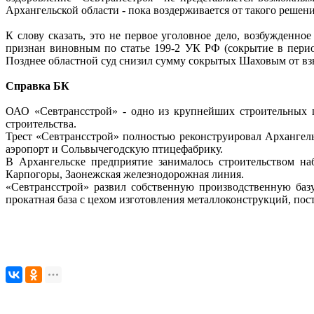
Архангельской области - пока воздерживается от такого решени
К слову сказать, это не первое уголовное дело, возбужден
признан виновным по статье 199-2 УК РФ (сокрытие в период 
Позднее областной суд снизил сумму сокрытых Шаховым от взы
Справка БК
ОАО «Севтрансстрой» - одно из крупнейших строительных п
строительства.
Трест «Севтрансстрой» полностью реконструировал Архангел
аэропорт и Сольвычегодскую птицефабрику.
В Архангельске предприятие занималось строительством на
Карпогоры, Заонежская железнодорожная линия.
«Севтрансстрой» развил собственную производственную базу
прокатная база с цехом изготовления металлоконструкций, пос