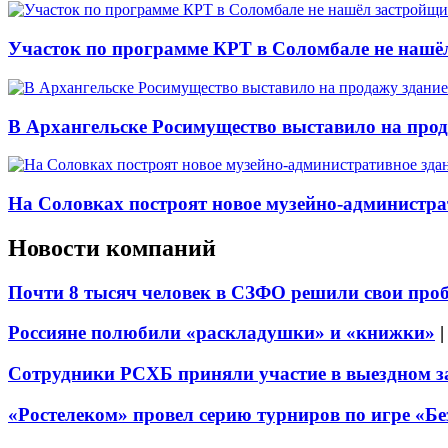
Участок по программе КРТ в Соломбале не нашё
В Архангельске Росимущество выставило на про
На Соловках построят новое музейно-администра
Новости компаний
Почти 8 тысяч человек в СЗФО решили свои про
Россияне полюбили «раскладушки» и «книжки»
Сотрудники РСХБ приняли участие в выездном за
«Ростелеком» провел серию турниров по игре «Б