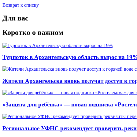
Возврат к списку
Для вас
Коротко о важном
Турпоток в Архангельскую область вырос на 19
Жители Архангельска вновь получат доступ к горя
«Защита для ребёнка» — новая подписка «Ростеле
Региональное УФНС рекомендует проверить рекв