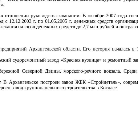
я.
ное в отношении руководства компании. В октябре 2007 года г
с 12.12.2003 г. по 01.05.2005 г. денежных средств организац
скания налогов денежных средств до 2,7 млн рублей и оштрафов
редприятий Архангельской области. Его история началась в
ьский судоремонтный завод «Красная кузница» и ремонтный зав
бережной Северной Двины, морского-речного вокзала. Среди
. В Архангельске построен завод ЖБК «Стройдеталь», совреме
троен завод крупнопанельного строительства в Котласе.