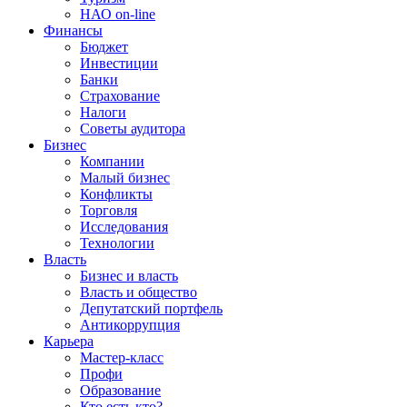
НАО on-line
Финансы
Бюджет
Инвестиции
Банки
Страхование
Налоги
Советы аудитора
Бизнес
Компании
Малый бизнес
Конфликты
Торговля
Исследования
Технологии
Власть
Бизнес и власть
Власть и общество
Депутатский портфель
Антикоррупция
Карьера
Мастер-класс
Профи
Образование
Кто есть кто?