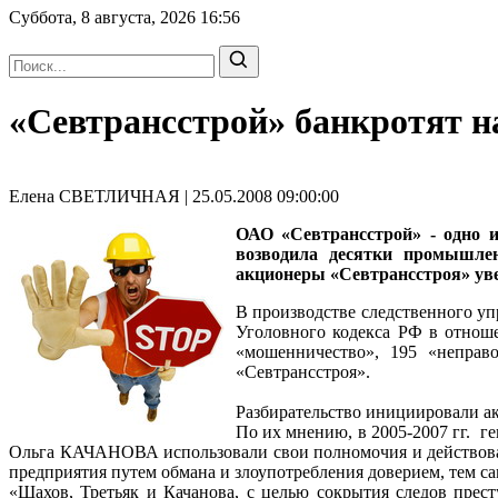
Суббота, 8 августа, 2026
16:56
«Севтрансстрой» банкротят н
Елена СВЕТЛИЧНАЯ | 25.05.2008 09:00:00
ОАО «Севтрансстрой» - одно и
возводила десятки промышлен
акционеры «Севтрансстроя» уве
В производстве следственного уп
Уголовного кодекса РФ в отнош
«мошенничество», 195 «неправ
«Севтрансстроя».
Разбирательство инициировали
По их мнению, в 2005-2007 гг. 
Ольга КАЧАНОВА использовали свои полномочия и действовал
предприятия путем обмана и злоупотребления доверием, тем с
«Шахов, Третьяк и Качанова, с целью сокрытия следов прес