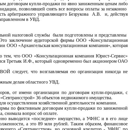
ым договорам купли-продажи по явно заниженным ценам либо
видации, позволявшей снять все вопросы оплаты за незаконно
сть арбитражного управляющего Безрукова А.В. и, действуя
направленном в УВД.
альной налоговой службы были подготовлены и представлены
 Это заключение аудиторской фирмы ООО «Консультационная
ции ООО «Архангельская консультационная компания», которая
то тем, что ООО «Консультационная компания Юрист-Сервис»
лялся Третьяк И.Ф., который одновременно был акционером ОАО
ОЙ следует, что возглавляемая ею организация никогда не
важным делам областного УВД.
торов, от имени организации по договорам купли-продажи, с
 «Севтрансстрой» 36 объектов недвижимого имущества.
 для осуществления хозяйственной деятельности компании.
фирмы по фиктивным договорам купли-продажи по заниженной
а, снимала вопрос об оплате.
енно выводится «последнее» имущество, а УФНС и в его лице
лженности, а это 89 млн рублей. Таким образом, финансовое
вляющего «Севтрансстроя», но основной кредитор - УФНС по