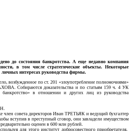
дено до состояния банкротства. А еще недавно компания
ости, в том числе стратегические объекты. Некоторые
в личных интересах руководства фирмы.
ело, возбужденное по ст. 201 «злоупотребление полномочиями»
ОВА. Собираются доказательства и по статьям 159 ч. 4 УК
е банкротство» в отношении и других лиц из руководства
Н.
же член совета директоров Иван ТРЕТЬЯК и ведущий бухгалтер
обы вступив в преступный сговор, они завладели имуществом
редварительно оценен в 600 млн рублей.
пользуя для этого институт добросовестного приобретателя,