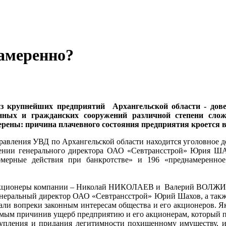
амеренно?
з крупнейших предприятий Архангельской области - дове
ных и гражданских сооружений различной степени сложн
рены: причина плачевного состояния предприятия кроется 
равления УВД по Архангельской области находится уголовное д
ении генерального директора ОАО «Севтрансстрой» Юрия ШАХ
омерные действия при банкротстве» и 196 «преднамеренно
 акционеры компании – Николай НИКОЛАЕВ и Валерий ВОЛЖИ
генеральный директор ОАО «Севтрансстрой» Юрий Шахов, а так
и вопреки законным интересам общества и его акционеров. Як
амым причинив ущерб предприятию и его акционерам, который п
тупления и придания легитимности похищенному имуществу, ис