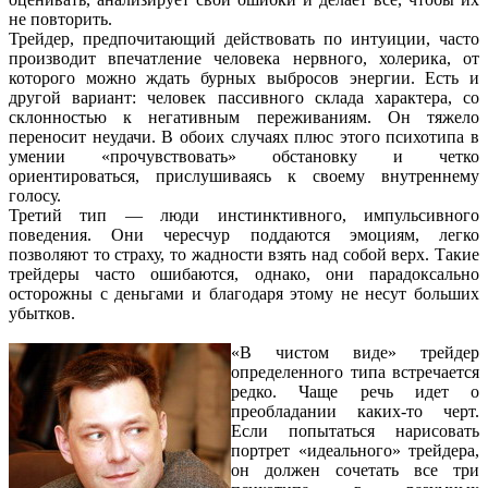
не повторить.
Трейдер, предпочитающий действовать по интуиции, часто
производит впечатление человека нервного, холерика, от
которого можно ждать бурных выбросов энергии. Есть и
другой вариант: человек пассивного склада характера, со
склонностью к негативным переживаниям. Он тяжело
переносит неудачи. В обоих случаях плюс этого психотипа в
умении «прочувствовать» обстановку и четко
ориентироваться, прислушиваясь к своему внутреннему
голосу.
Третий тип — люди инстинктивного, импульсивного
поведения. Они чересчур поддаются эмоциям, легко
позволяют то страху, то жадности взять над собой верх. Такие
трейдеры часто ошибаются, однако, они парадоксально
осторожны с деньгами и благодаря этому не несут больших
убытков.
«В чистом виде» трейдер
определенного типа встречается
редко. Чаще речь идет о
преобладании каких-то черт.
Если попытаться нарисовать
портрет «идеального» трейдера,
он должен сочетать все три