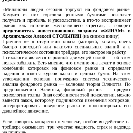
«Миллионы людей сегодня торгуют на фондовом рынке.
Кому-то из них торговля ценными бумагами позволяет
получать и прибыль, и удовольствие, а кто-то воспринимает
рынок как источник жесточайшего стресса», - говорит
представитель инвестиционного холдинга «ФИНАМ» в
Архангельске Алексей СТОЛЫПИН
(на снимке внизу).
Причина не в отсутствии опыта (который, кстати, очень
быстро приходит) или каких-то специальных знаний, а в
психологическом состоянии трейдера, его настрое на работу.
Психология является огромной движущей силой — об этом
нельзя забывать. Есть мнение, что именно она лежит в основе
колебаний котировок на фондовом рынке и определяет
падения и взлеты курсов валют и ценных бумаг. На этом
утверждении основан популярная система технического
анализа фондового рынка — волновая теория Эллиотта. По
предположению Эллиотта, фондовый рынок — продукт
психологии толпы. Зная особенности этой психологии, можно
вывести закон, которому подчиняются изменения котировок,
интерпретировать поведение рынка и прогнозировать его
дальнейшее движение.
Если говорить конкретно о человеке, особое воздействие на
трейдера оказывают три чувства: жадность, страх и надежда
на прибыль.