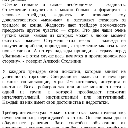
«Самое сильное и самое необходимое — жадность.
Стремление получить как можно больше и формирует в
человеке трейдера, жадность не позволяет ему
довольствоваться «мелочью» и заставляет следовать за
трендом до конца. Жадность дает трейдеру возможность
преодолеть другое чувство — страх. Это две чаши очень
чутких весов, каждая из которых может в любой момент
оказаться тяжелее. Стержень этих весов — надежда на
получение прибыли, порождающая стремление заключать все
новые сделки. А потеря надежды приводит к страху перед
убытками - в этом случае весы качнутся в противоположную
сторону», - говорит Алексей Столыпин.
У каждого трейдера свой психотип, который влияет на
успешность торговли. Специалисты выделяют в нем три
важные составляющие, «три И»: интеллект, интуиция и
инстинкт. Всех трейдеров так или иначе можно отнести к
одной из групп, в которой преобладает психотип
интеллектуальный, инстинктивный или интуитивный.
Каждый из них имеет свои достоинства и недостатки.
Трейдер-интеллектуал может отличаться медлительностью,
неуверенностью, переходящей в страх. Он слишком долго
обдумывает решения. Зато способен объективно их
оценивать, анализирует свои ошибки и делает все, чтобы их