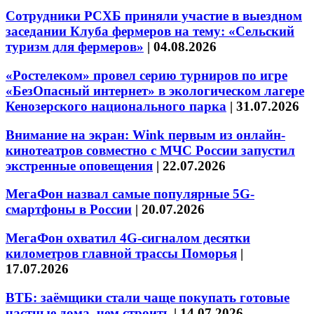
Сотрудники РСХБ приняли участие в выездном
заседании Клуба фермеров на тему: «Сельский
туризм для фермеров»
|
04.08.2026
«Ростелеком» провел серию турниров по игре
«БезОпасный интернет» в экологическом лагере
Кенозерского национального парка
|
31.07.2026
Внимание на экран: Wink первым из онлайн-
кинотеатров совместно с МЧС России запустил
экстренные оповещения
|
22.07.2026
МегаФон назвал самые популярные 5G-
смартфоны в России
|
20.07.2026
МегаФон охватил 4G-сигналом десятки
километров главной трассы Поморья
|
17.07.2026
ВТБ: заёмщики стали чаще покупать готовые
частные дома, чем строить
|
14.07.2026