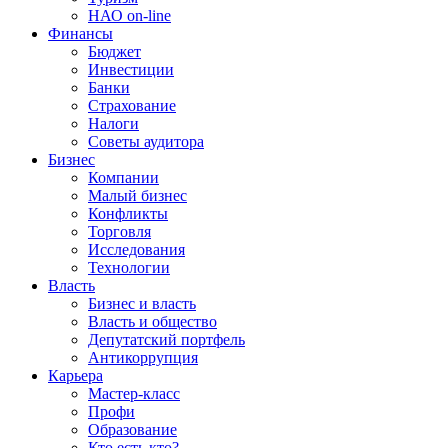
НАО on-line
Финансы
Бюджет
Инвестиции
Банки
Страхование
Налоги
Советы аудитора
Бизнес
Компании
Малый бизнес
Конфликты
Торговля
Исследования
Технологии
Власть
Бизнес и власть
Власть и общество
Депутатский портфель
Антикоррупция
Карьера
Мастер-класс
Профи
Образование
Кто есть кто?