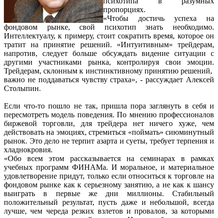
психотипа в разумных
пропорциях.
«Чтобы достичь успеха на
фондовом рынке, свой психотип знать необходимо.
Интеллектуалу, к примеру, стоит сократить время, которое он
тратит на принятие решений. «Интуитивным» трейдерам,
напротив, следует больше обсуждать видение ситуации с
другими участниками рынка, контролируя свои эмоции.
Трейдерам, склонным к инстинктивному принятию решений,
важно не поддаваться чувству страха», - рассуждает Алексей
Столыпин.
Если что-то пошло не так, пришла пора заглянуть в себя и
пересмотреть модель поведения. По мнению профессионалов
биржевой торговли, для трейдера нет ничего хуже, чем
действовать на эмоциях, стремиться «поймать» сиюминутный
рынок. Это дело не терпит азарта и суеты, требует терпения и
хладнокровия.
«Обо всем этом рассказывается на семинарах в рамках
учебных программ ФИНАМа. И моральное, и материальное
удовлетворение придут, только если относиться к торговле на
фондовом рынке как к серьезному занятию, а не как к шансу
выиграть в первые же дни миллионы. Стабильный
положительный результат, пусть даже и небольшой, всегда
лучше, чем череда резких взлетов и провалов, за которыми