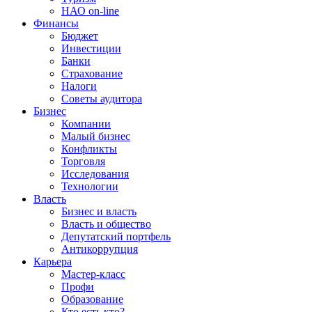
НАО on-line
Финансы
Бюджет
Инвестиции
Банки
Страхование
Налоги
Советы аудитора
Бизнес
Компании
Малый бизнес
Конфликты
Торговля
Исследования
Технологии
Власть
Бизнес и власть
Власть и общество
Депутатский портфель
Антикоррупция
Карьера
Мастер-класс
Профи
Образование
Кто есть кто?