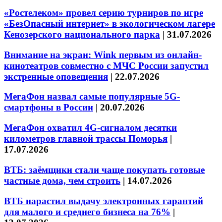
«Ростелеком» провел серию турниров по игре
«БезОпасный интернет» в экологическом лагере
Кенозерского национального парка
|
31.07.2026
Внимание на экран: Wink первым из онлайн-
кинотеатров совместно с МЧС России запустил
экстренные оповещения
|
22.07.2026
МегаФон назвал самые популярные 5G-
смартфоны в России
|
20.07.2026
МегаФон охватил 4G-сигналом десятки
километров главной трассы Поморья
|
17.07.2026
ВТБ: заёмщики стали чаще покупать готовые
частные дома, чем строить
|
14.07.2026
ВТБ нарастил выдачу электронных гарантий
для малого и среднего бизнеса на 76%
|