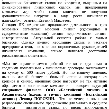
повышения банковских ставок по кредитам, выданным на
финансирование лизинговых сделок, мы предприняли
комплекс мер, чтобы наши клиенты не получили
дополнительной нагрузки в виде роста лизинговых
платежей», - отметил Евгений Маковеев.
Сегодня ЛК «Арктика» продолжает деятельность в трех
основных сегментах: морской лизинг (судоходные и
судоремонтные компании), лизинг недвижимости, лизинг
автотранспорта. Актуальной остается работа с малым
бизнесом. Однако именно небольшие фирмы и частные
предприниматели, по мнению опрошенных руководителей
лизинговых компаний, сейчас являются достаточно
рискованными клиентами.
«Мы не ограничиваемся работой только с крупными и
средними компаниями - лизинговые договоры заключаются
на сумму от 500 тысяч рублей. Но, по нашему мнению,
именно малый бизнес в большей степени пострадал от
кризиса и сейчас, оценивая свою нагрузку, не так активно
обращается в лизинговые компании», - говорит
ведущий
специалист филиала ООО «Балтийский лизинг» в
Архангельске (входит в группу компаний «Балтийский
лизинг») Леонид ПОРОХИН
. Тем не менее, в компании
разработано специальное предложение для малого и среднего
бизнеса — лизинговая ставка по вновь заключаемым