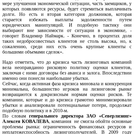
мере улучшения экономической ситуации, часть заемщиков, у
которых появляются ресурсы, будет стремиться выплачивать
долги. Но есть и вторая категория должников, которая
старается избежать выплаты задолженности путем
юридических манипуляций. И подобную тактику они
выбирают вне зависимости от ситуации в экономике, -
говорит Владимир Наймарк. - Конечно, в процентах доля
таких недобросовестных клиентов не столь высока, но, к
сожалению, среди них есть очень крупные клиенты с
большими объемами сделок».
Надо отметить, что до кризиса часть лизинговых компаний
вела неоправданно рисковую политику оценки клиентов,
заключая с ними договоры без аванса и залога. Впоследствии
именно они понесли наибольшие убытки.
Сейчас, когда активная фаза кризиса миновала и конкуренция
минимальна, большинство игроков на лизинговом рынке
возвращаются к докризисным нормам оценки рисков. Те
компании, которые и до кризиса грамотно минимизировали
убытки и анализировали потенциальные потери, продолжат
подобную политику и в 2010-м.
По словам
генерального директора ЗАО «Северлизинг»
Алексея КОВАЛЕВА
, компания не смогла обойти основные
проблемы рынка: ограниченность финансовых ресурсов и
неплатежеспособность лизингополучателей. В 2009 году