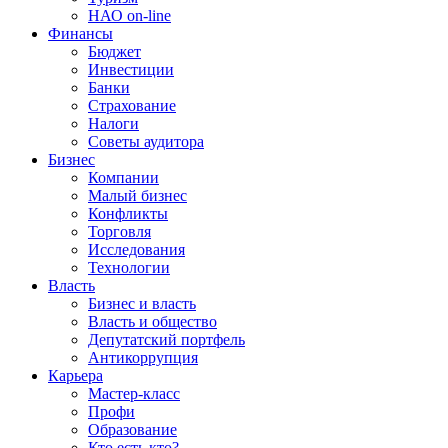
НАО on-line
Финансы
Бюджет
Инвестиции
Банки
Страхование
Налоги
Советы аудитора
Бизнес
Компании
Малый бизнес
Конфликты
Торговля
Исследования
Технологии
Власть
Бизнес и власть
Власть и общество
Депутатский портфель
Антикоррупция
Карьера
Мастер-класс
Профи
Образование
Кто есть кто?