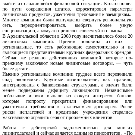
выйти из сложившейся финансовой ситуации. Кто-то пошел
по пути сокращения штатов, корректировал параметры
лизинговых продуктов, ужесточил требования к заемщикам...
Многие компании были вынуждены свернуть региональную
сеть, переориентироваться, выбрать более узкую
специализацию, а кому-то пришлось совсем уйти с рынка.
В Архангельской области в 2008 году насчитывалось более 20
лизинговых компаний. Причем половина из них —
региональные, то есть работающие самостоятельно и не
являющиеся представителями крупных федеральных брендов.
Сейчас же реально действующих компаний, которые по-
прежнему заключают новые лизинговые договоры, — чуть
более десяти.
Именно региональные компании труднее всего переживали
спад экономики. Крупные лизингодатели, как правило,
интегрированы с банковскими структурами, а значит были
менее подвержены дефициту ликвидности. Независимые
небольшие игроки выпали из фокуса интересов банков,
которые попросту прекратили финансирование или
ужесточили требования к заключаемым договорам. Росли
риски неплатежей и кредитные учреждения старались
максимально оградить себя от проблемных клиентов.
Работа с дебиторской задолженностью для многих
лизингодателей и сейчас является одним из приоритетов. «По