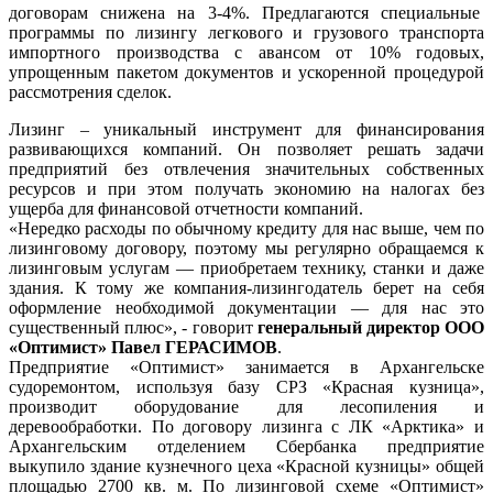
договорам снижена на 3-4%. Предлагаются специальные
программы по лизингу легкового и грузового транспорта
импортного производства с авансом от 10% годовых,
упрощенным пакетом документов и ускоренной процедурой
рассмотрения сделок.
Лизинг – уникальный инструмент для финансирования
развивающихся компаний. Он позволяет решать задачи
предприятий без отвлечения значительных собственных
ресурсов и при этом получать экономию на налогах без
ущерба для финансовой отчетности компаний.
«Нередко расходы по обычному кредиту для нас выше, чем по
лизинговому договору, поэтому мы регулярно обращаемся к
лизинговым услугам — приобретаем технику, станки и даже
здания. К тому же компания-лизингодатель берет на себя
оформление необходимой документации — для нас это
существенный плюс», - говорит
генеральный директор ООО
«Оптимист» Павел ГЕРАСИМОВ
.
Предприятие «Оптимист» занимается в Архангельске
судоремонтом, используя базу СРЗ «Красная кузница»,
производит оборудование для лесопиления и
деревообработки. По договору лизинга с ЛК «Арктика» и
Архангельским отделением Сбербанка предприятие
выкупило здание кузнечного цеха «Красной кузницы» общей
площадью 2700 кв. м. По лизинговой схеме «Оптимист»