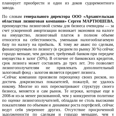
планирует приобрести и один из доков судоремонтного
завода.
По словам
генерального директора ООО «Архангельская
областная лизинговая компания» Сергея МАРТЮШЕВА
,
преимущества лизинговой схемы для бизнеса очевидны — за
счет ускоренной амортизации возникает экономия на налоге
на имущество, лизинговый платеж в полном объеме
относится на себестоимость, уменьшая налогооблагаемую
базу по налогу на прибыль. К тому же аванс по сделкам,
финансируемым по лизингу (в среднем по рынку 30 %) сейчас
гораздо меньше, чем дисконт, требуемый банком при передаче
имущества в залог (50%). В отличие от банковских кредитов,
срок лизинга может составлять до трех лет. Это позволяет
лизингополучателям не привлекать дополнительный
залоговый фонд - залогом является предмет лизинга.
«Сейчас компании произвели переоценку своих рисков, но
достичь докризисных показателей, пожалуй, не удалось
никому. Многие из них пересматривают структуру своего
бизнеса, меняется и сам рынок. Те игроки, которые еще в
2008-м из-за менее рискованной, чем у конкурентов политике
по оценке лизингополучателей, обладали не столь высокими
показателями по объемам и динамике роста портфелей, сейчас
ведут себя увереннее других. Отсутствие просроченной
задолженности по сделкам и гораздо меньшие, чем у