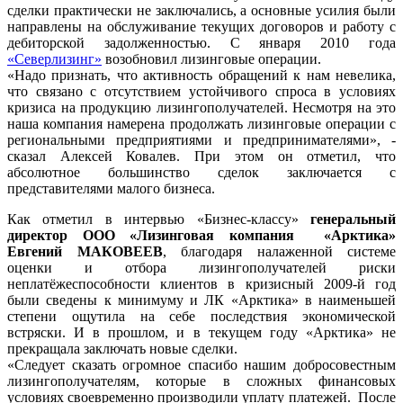
сделки практически не заключались, а основные усилия были
направлены на обслуживание текущих договоров и работу с
дебиторской задолженностью. С января 2010 года
«Северлизинг»
возобновил лизинговые операции.
«Надо признать, что активность обращений к нам невелика,
что связано с отсутствием устойчивого спроса в условиях
кризиса на продукцию лизингополучателей. Несмотря на это
наша компания намерена продолжать лизинговые операции с
региональными предприятиями и предпринимателями», -
сказал Алексей Ковалев. При этом он отметил, что
абсолютное большинство сделок заключается с
представителями малого бизнеса.
Как отметил в интервью «Бизнес-классу»
генеральный
директор ООО «Лизинговая компания «Арктика»
Евгений МАКОВЕЕВ
, благодаря налаженной системе
оценки и отбора лизингополучателей риски
неплатёжеспособности клиентов в кризисный 2009-й год
были сведены к минимуму и ЛК «Арктика» в наименьшей
степени ощутила на себе последствия экономической
встряски. И в прошлом, и в текущем году «Арктика» не
прекращала заключать новые сделки.
«Следует сказать огромное спасибо нашим добросовестным
лизингополучателям, которые в сложных финансовых
условиях своевременно производили уплату платежей. После