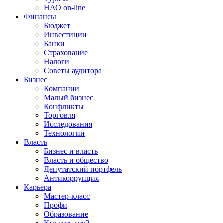
НАО on-line
Финансы
Бюджет
Инвестиции
Банки
Страхование
Налоги
Советы аудитора
Бизнес
Компании
Малый бизнес
Конфликты
Торговля
Исследования
Технологии
Власть
Бизнес и власть
Власть и общество
Депутатский портфель
Антикоррупция
Карьера
Мастер-класс
Профи
Образование
Кто есть кто?