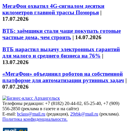
МегаФон охватил 4G-сигналом десятки
километров главной трассы Поморья
|
17.07.2026
ВТБ: заёмщики стали чаще покупать готовые
частные дома, чем строить
|
14.07.2026
ВТБ нарастил выдачу электронных гарантий
для малого и среднего бизнеса на 76%
|
13.07.2026
«МегаФон» объединил роботов на собственной
платформе для автоматизации рутинных задач
|
07.07.2026
Телефоны редакции: +7 (8182) 20-44-02, 65-25-40, +7 (909)
556-2850 (реклама в газете и на сайте)
E-mail:
bclass@mail.ru
(редакция),
29rbk@mail.ru
(реклама).
Политика конфиденциальности.