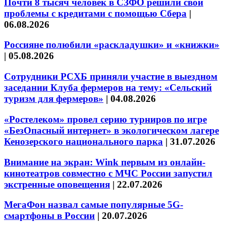
Почти 8 тысяч человек в СЗФО решили свои
проблемы с кредитами с помощью Сбера
|
06.08.2026
Россияне полюбили «раскладушки» и «книжки»
|
05.08.2026
Сотрудники РСХБ приняли участие в выездном
заседании Клуба фермеров на тему: «Сельский
туризм для фермеров»
|
04.08.2026
«Ростелеком» провел серию турниров по игре
«БезОпасный интернет» в экологическом лагере
Кенозерского национального парка
|
31.07.2026
Внимание на экран: Wink первым из онлайн-
кинотеатров совместно с МЧС России запустил
экстренные оповещения
|
22.07.2026
МегаФон назвал самые популярные 5G-
смартфоны в России
|
20.07.2026