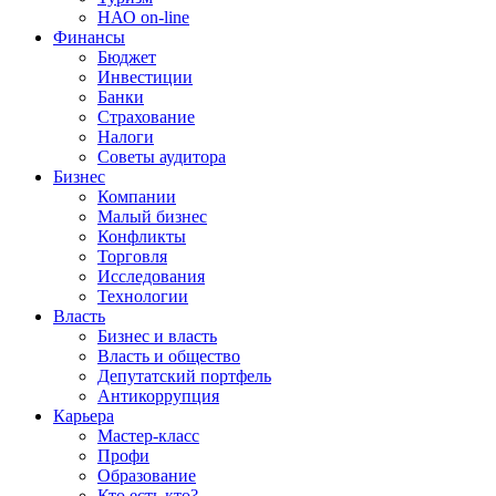
НАО on-line
Финансы
Бюджет
Инвестиции
Банки
Страхование
Налоги
Советы аудитора
Бизнес
Компании
Малый бизнес
Конфликты
Торговля
Исследования
Технологии
Власть
Бизнес и власть
Власть и общество
Депутатский портфель
Антикоррупция
Карьера
Мастер-класс
Профи
Образование
Кто есть кто?