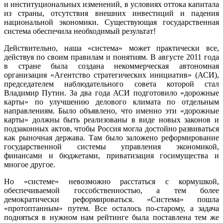
и институциональных изменений, в условиях оттока капитала
из страны, отсутствия внешних инвестиций и падения
национальной экономики. Существующая государственная
система обеспечила необходимый результат!
Действительно, наша «система» может практически все,
действуя по своим правилам и понятиям. В августе 2011 года
в стране была создана некоммерческая автономная
организация «Агентство стратегических инициатив» (АСИ),
председателем наблюдательного совета которой стал
Владимир Путин. За два года АСИ подготовило «дорожные
карты» по улучшению делового климата по отдельным
направлениям. Было объявлено, что именно эти «дорожные
карты» должны быть реализованы в виде новых законов и
подзаконных актов, чтобы Россия могла достойно развиваться
как рыночная держава. Там было заложено реформирование
государственной системы управления экономикой,
финансами и бюджетами, приватизация госимущества и
многое другое.
Но «системе» невозможно расстаться с кормушкой,
обеспечиваемой госсобственностью, а тем более
демократически реформироваться. «Система» пошла
«протоптанным» путем. Все осталось по-старому, а задача
подняться в нужном нам рейтинге была поставлена тем же