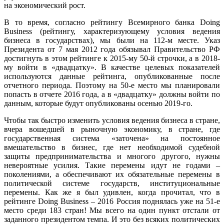
на экономический рост.
В то время, согласно рейтингу Всемирного банка Doing
Business (рейтингу, характеризующему условия ведения
бизнеса в государствах), мы были на 112-м месте. Указ
Президента от 7 мая 2012 года обязывал Правительство РФ
достигнуть в этом рейтинге к 2015-му 50-й строчки, а в 2018-
му войти в «двадцатку». В качестве целевых показателей
используются данные рейтинга, опубликованные после
отчетного периода. Поэтому на 50-е место мы планировали
попасть в отчете 2016 года, а в «двадцатку» должны войти по
данным, которые будут опубликованы осенью 2019-го.
Чтобы так быстро изменить условия ведения бизнеса в стране,
вчера вошедшей в рыночную экономику, в стране, где
государственная система «заточена» на постоянное
вмешательство в бизнес, где нет необходимой судебной
защиты предпринимательства и многого другого, нужны
невероятные усилия. Такие перемены идут не годами –
поколениями, а обеспечивают их обязательные перемены в
политической системе государств, институциональные
перемены. Как же я был удивлен, когда прочитал, что в
рейтинге Doing Business – 2016 Россия поднялась уже на 51-е
место среди 183 стран! Мы всего на один пункт отстали от
заданного президентом темпа. И это без всяких политических