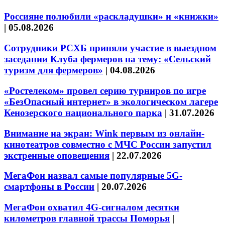
Россияне полюбили «раскладушки» и «книжки»
|
05.08.2026
Сотрудники РСХБ приняли участие в выездном
заседании Клуба фермеров на тему: «Сельский
туризм для фермеров»
|
04.08.2026
«Ростелеком» провел серию турниров по игре
«БезОпасный интернет» в экологическом лагере
Кенозерского национального парка
|
31.07.2026
Внимание на экран: Wink первым из онлайн-
кинотеатров совместно с МЧС России запустил
экстренные оповещения
|
22.07.2026
МегаФон назвал самые популярные 5G-
смартфоны в России
|
20.07.2026
МегаФон охватил 4G-сигналом десятки
километров главной трассы Поморья
|