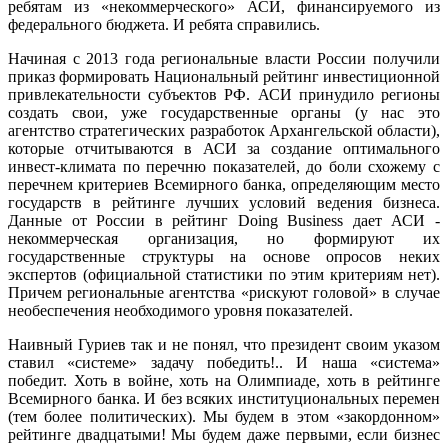
ребятам из «некоммерческого» АСИ, финансируемого из
федерального бюджета. И ребята справились.
Начиная с 2013 года региональные власти России получили
приказ формировать Национальный рейтинг инвестиционной
привлекательности субъектов РФ. АСИ принудило регионы
создать свои, уже государственные органы (у нас это
агентство стратегических разработок Архангельской области),
которые отчитываются в АСИ за создание оптимального
инвест-климата по перечню показателей, до боли схожему с
перечнем критериев Всемирного банка, определяющим место
государств в рейтинге лучших условий ведения бизнеса.
Данные от России в рейтинг Doing Business дает АСИ -
некоммерческая организация, но формируют их
государственные структуры на основе опросов неких
экспертов (официальной статистики по этим критериям нет).
Причем региональные агентства «рискуют головой» в случае
необеспечения необходимого уровня показателей.
Наивный Гуриев так и не понял, что президент своим указом
ставил «системе» задачу победить!.. И наша «система»
победит. Хоть в войне, хоть на Олимпиаде, хоть в рейтинге
Всемирного банка. И без всяких институциональных перемен
(тем более политических). Мы будем в этом «закордонном»
рейтинге двадцатыми! Мы будем даже первыми, если бизнес