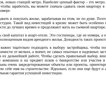
в, новых станций метро. Наиболее ценный фактор – это метро. 
тобы заработать, вы можете сначала сдавать свою квартиру в а
азмере.
вать и покупать жилье, зарабатывая на этом, не по душе. Поэт
 студии. Такой вид инвестиций в кризис может быть особенно 
ости до лучших времен и продолжают жить на съемной квартире.
свой капитал в апарт-отели. Это гостиницы, где не номера, а 
 полноценным видом арендного жилья. Доходность таких проекто
важно тщательно подходить к выбору застройщика, чтобы пон
имости от мелких, а значит, не самых опытных и надежных зас
а их дальнейшей работе. Чтобы сделать правильный выбор, вн
е компании и на предмет исков о банкротстве или участия в
льны очень закредетированные объекты или проекты, ориентир
и себе имя на строительстве. Идеально, если они еще будут и
ельная гарантия успешной инвестиции.