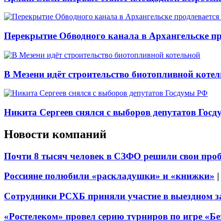
Перекрытие Обводного канала в Архангельске про
В Мезени идёт строительство биотопливной коте
Никита Сергеев снялся с выборов депутатов Гос
Новости компаний
Почти 8 тысяч человек в СЗФО решили свои про
Россияне полюбили «раскладушки» и «книжки»
Сотрудники РСХБ приняли участие в выездном за
«Ростелеком» провел серию турниров по игре «Б