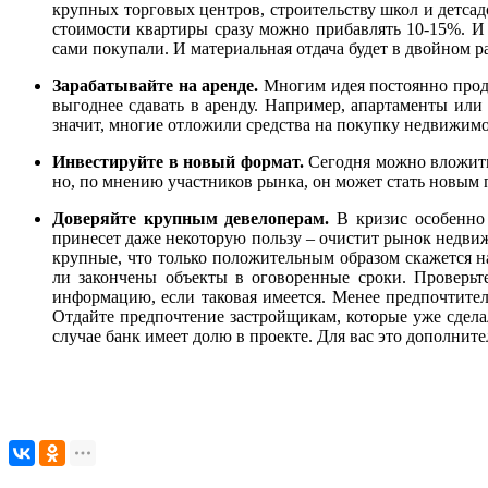
крупных торговых центров, строительству школ и детсадо
стоимости квартиры сразу можно прибавлять 10-15%. И ч
сами покупали. И материальная отдача будет в двойном р
Зарабатывайте на аренде.
Многим идея постоянно прода
выгоднее сдавать в аренду. Например, апартаменты или
значит, многие отложили средства на покупку недвижим
Инвестируйте в новый формат.
Сегодня можно вложить 
но, по мнению участников рынка, он может стать новым
Доверяйте крупным девелоперам.
В кризис особенно 
принесет даже некоторую пользу – очистит рынок недвиж
крупные, что только положительным образом скажется н
ли закончены объекты в оговоренные сроки. Проверьт
информацию, если таковая имеется. Менее предпочтите
Отдайте предпочтение застройщикам, которые уже сделал
случае банк имеет долю в проекте. Для вас это дополнит