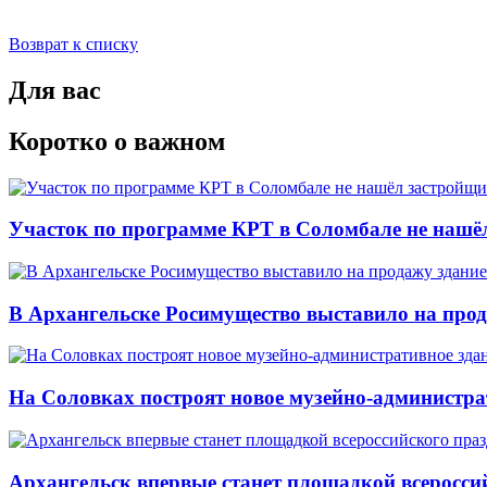
Возврат к списку
Для вас
Коротко о важном
Участок по программе КРТ в Соломбале не нашё
В Архангельске Росимущество выставило на про
На Соловках построят новое музейно-администра
Архангельск впервые станет площадкой всеросси