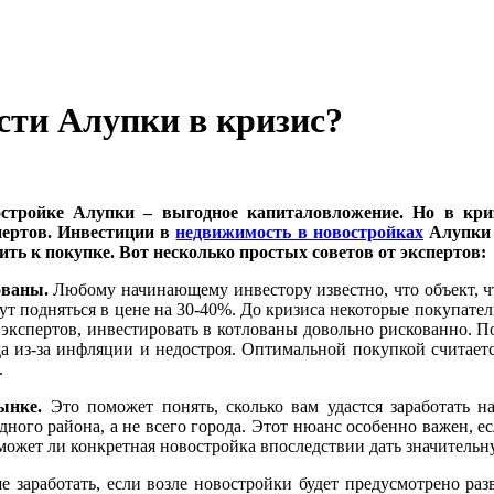
сти Алупки в кризис?
стройке Алупки – выгодное капиталовложение. Но в кри
пертов. Инвестиции в
недвижимость в новостройках
Алупки 
ть к покупке. Вот несколько простых советов от экспертов:
ованы.
Любому начинающему инвестору известно, что объект, чт
гут подняться в цене на 30-40%. До кризиса некоторые покупате
 экспертов, инвестировать в котлованы довольно рискованно. П
да из-за инфляции и недостроя. Оптимальной покупкой считает
.
ынке.
Это поможет понять, сколько вам удастся заработать 
ного района, а не всего города. Этот нюанс особенно важен, е
сможет ли конкретная новостройка впоследствии дать значитель
 заработать, если возле новостройки будет предусмотрено ра