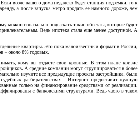
Если возле вашего дома недалеко будет станция подземки, то к
ренду, а после запуска метро продать ее намного дороже, чем
ому можно изначально подыскать такие объекты, которые будет
привлекательным. Ведь ипотека стала еще менее доступной. А
отдельные квартиры. Это пока малоизвестный формат в России,
в – около 8% годовых.
имать, кому вы отдаете свои кровные. В этом плане кризис
тройщиков. А средние компании могут сгруппироваться в более
имательно изучите все предыдущие проекты застройщика, были
 судебных разбирательствах – Интернет предоставит нужную
ованные только на финансирование средствами от реализации.
 аффилированы с банковскими структурами. Ведь часто в таком