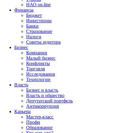
НАО on-line
Финансы
Бюджет
Инвестиции
Банки
Страхование
Налоги
Советы аудитора
Бизнес
Компании
Малый бизнес
Конфликты
Торговля
Исследования
Технологии
Власть
Бизнес и власть
Власть и общество
Депутатский портфель
Антикоррупция
Карьера
Мастер-класс
Профи
Образование
Кто есть кто?