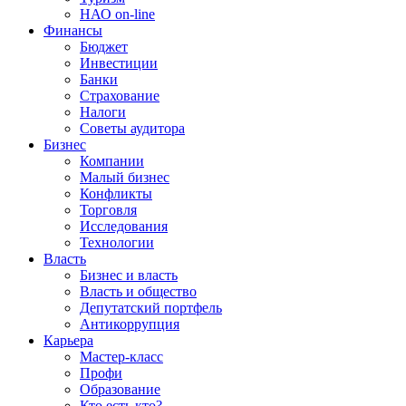
НАО on-line
Финансы
Бюджет
Инвестиции
Банки
Страхование
Налоги
Советы аудитора
Бизнес
Компании
Малый бизнес
Конфликты
Торговля
Исследования
Технологии
Власть
Бизнес и власть
Власть и общество
Депутатский портфель
Антикоррупция
Карьера
Мастер-класс
Профи
Образование
Кто есть кто?