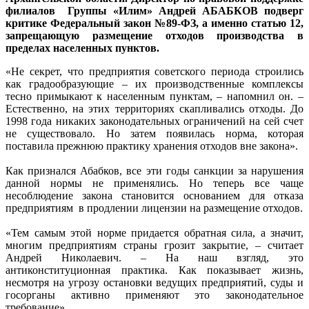
филиалов Группы «Илим» Андрей АБАБКОВ
подверг
критике Федеральный закон №89-ФЗ, а именно статью 12,
запрещающую размещение отходов производства в
пределах населенных пунктов.
«Не секрет, что предприятия советского периода строились
как градообразующие – их производственные комплексы
тесно примыкают к населенным пунктам, – напомнил он. –
Естественно, на этих территориях скапливались отходы. До
1998 года никаких законодательных ограничений на сей счет
не существовало. Но затем появилась норма, которая
поставила прежнюю практику хранения отходов вне закона».
Как признался Абабков, все эти годы санкции за нарушения
данной нормы не применялись. Но теперь все чаще
несоблюдение закона становится основанием для отказа
предприятиям в продлении лицензии на размещение отходов.
«Тем самым этой норме придается обратная сила, а значит,
многим предприятиям страны грозит закрытие, – считает
Андрей Николаевич. – На наш взгляд, это
антиконституционная практика. Как показывает жизнь,
несмотря на угрозу остановки ведущих предприятий, суды и
госорганы активно применяют это законодательное
требование».