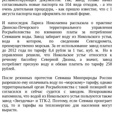
согласовывать новые паспорта на 104 вида отходов, - а это
очень длительная процедура, - как пришло известие, что с 1
августа паспорта надо оформлять по новой форме.
И напоследок Лариса Николаевна рассказала о практике
Двинско-Печорского территориального управления
Росрыболовства по взиманию платы за потребление
Севмашем воды. Завод забирает воду из Никольского устья,
вода в котором, по сведениям Севгидромета,
преимущественно морская. За ее использование завод платил
до 2012 года по тарифу 8,4 рубля за 1 тыс. куб. м. Но в
управлении решили, что Никольское устье относится к
речному бассейну Северной Двины, а значит, завод
потребляет пресную воду и обязан платить по тарифу 258
рублей.
После резонных протестов Севмаша Минприроды России
разрешило ему оплачивать воду по «морскому» тарифу, однако
территориальный орган Росрыболовства с такой позицией не
согласился и сейчас судится с заводом. Нехорошкова
напомнила, что водой из Никольского устья пользуются также
завод «Звездочка» и ТГК-2. Поэтому, если Севмаш проиграет
суд, то и тарифы на теплоэнергию для населения могут
вырасти.