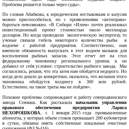
Проблема решается только через суды».
По словам Абабкова, к юридическим нестыковкам и казусам
можно приспособиться, но с проявлениями «антиправа»
бороться невозможно. «В Сибири «Илим» почти реализовал
инвестиционный проект стоимостью около миллиарда
долларов. Но когда проводили экологическую экспертизу, то
ученые связали гибель некоторого количества рыбы в
водоеме с работой предприятия. Соответственно, нам
вменили обязанность выпускать в этот водоем мальков для
восполнения рыбных запасов. Этот отчет лег на стол
федеральному чиновнику регионального уровня, и он
добавил от себя условие: строительство рыбного завода. Мы
согласились, решив, что эта затея нам обойдется недорого. Но
когда дело дошло до конкретики, оказалось, что желания этого
чиновника обойдутся холдингу в 300 млн рублей.
Естественно, на такие траты мы не пойдем».
Похожие проблемы сопровождают и работу северодвинского
завода Севмаш. Как рассказала
начальник управления
правового обеспечения предприятия Лариса
НЕХОРОШКОВА
, с 1 января 2015 года промышленные
абоненты, у которых объем стоков превышает 200 кубометров
в сутки, обязаны иметь собственные локальные очистные
сооружения (ФЗ №416).