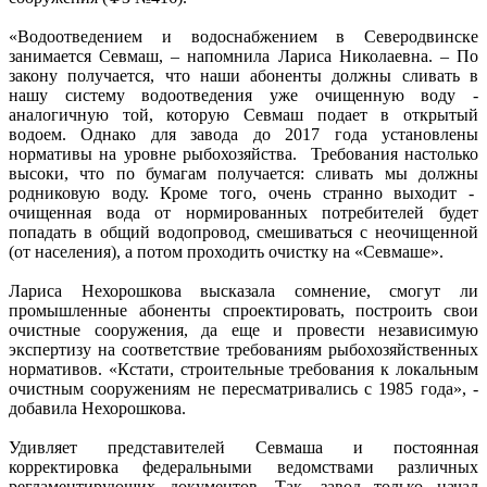
«Водоотведением и водоснабжением в Северодвинске
занимается Севмаш, – напомнила Лариса Николаевна. – По
закону получается, что наши абоненты должны сливать в
нашу систему водоотведения уже очищенную воду -
аналогичную той, которую Севмаш подает в открытый
водоем. Однако для завода до 2017 года установлены
нормативы на уровне рыбохозяйства. Требования настолько
высоки, что по бумагам получается: сливать мы должны
родниковую воду. Кроме того, очень странно выходит -
очищенная вода от нормированных потребителей будет
попадать в общий водопровод, смешиваться с неочищенной
(от населения), а потом проходить очистку на «Севмаше».
Лариса Нехорошкова высказала сомнение, смогут ли
промышленные абоненты спроектировать, построить свои
очистные сооружения, да еще и провести независимую
экспертизу на соответствие требованиям рыбохозяйственных
нормативов. «Кстати, строительные требования к локальным
очистным сооружениям не пересматривались с 1985 года», -
добавила Нехорошкова.
Удивляет представителей Севмаша и постоянная
корректировка федеральными ведомствами различных
регламентирующих документов. Так, завод только начал