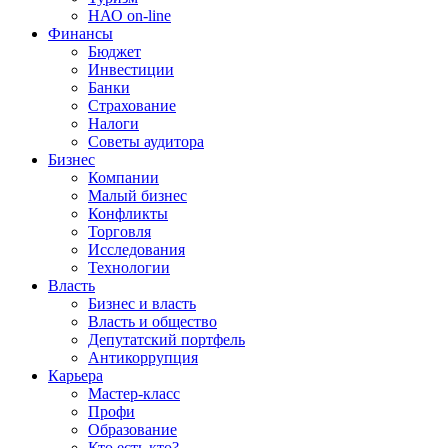
НАО on-line
Финансы
Бюджет
Инвестиции
Банки
Страхование
Налоги
Советы аудитора
Бизнес
Компании
Малый бизнес
Конфликты
Торговля
Исследования
Технологии
Власть
Бизнес и власть
Власть и общество
Депутатский портфель
Антикоррупция
Карьера
Мастер-класс
Профи
Образование
Кто есть кто?