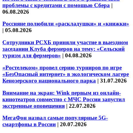
проблемы с кредитами с помощью Сбера
|
06.08.2026
Россияне полюбили «раскладушки» и «книжки»
|
05.08.2026
Сотрудники РСХБ приняли участие в выездном
заседании Клуба фермеров на тему: «Сельский
туризм для фермеров»
|
04.08.2026
«Ростелеком» провел серию турниров по игре
«БезОпасный интернет» в экологическом лагере
Кенозерского национального парка
|
31.07.2026
Внимание на экран: Wink первым из онлайн-
кинотеатров совместно с МЧС России запустил
экстренные оповещения
|
22.07.2026
МегаФон назвал самые популярные 5G-
смартфоны в России
|
20.07.2026