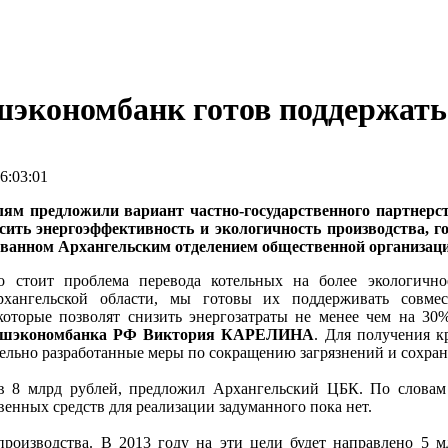
ешэкономбанк готов поддержат
6:03:01
ям предложили вариант частно-государственного партнерс
ить энергоэффективность и экологичность производства, г
зованном Архангельским отделением общественной организаци
ро стоит проблема перевода котельных на более экологичн
хангельской области, мы готовы их поддерживать совме
которые позволят снизить энергозатраты не менее чем на 30
нешэкономбанка РФ Виктория КАРЕЛИНА
. Для получения к
тельно разработанные меры по сокращению загрязнений и сохра
 в 8 млрд рублей, предложил Архангельский ЦБК. По слова
енных средств для реализации задуманного пока нет.
изводства. В 2013 году на эти цели будет направлено 5 млр