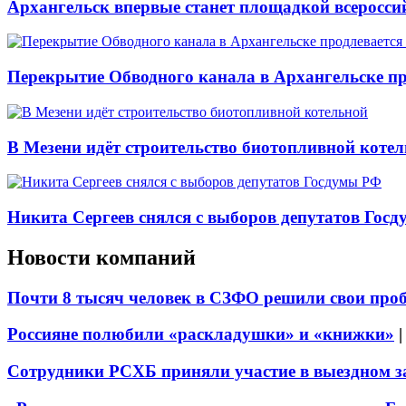
Архангельск впервые станет площадкой всеросси
Перекрытие Обводного канала в Архангельске про
В Мезени идёт строительство биотопливной коте
Никита Сергеев снялся с выборов депутатов Гос
Новости компаний
Почти 8 тысяч человек в СЗФО решили свои про
Россияне полюбили «раскладушки» и «книжки»
Сотрудники РСХБ приняли участие в выездном за