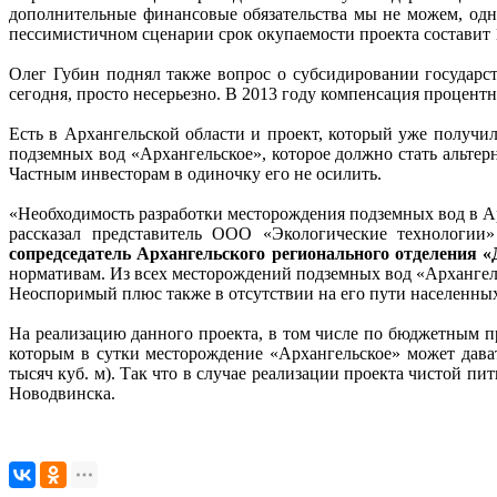
дополнительные финансовые обязательства мы не можем, одна
пессимистичном сценарии срок окупаемости проекта составит 1
Олег Губин поднял также вопрос о субсидировании государс
сегодня, просто несерьезно. В 2013 году компенсация процент
Есть в Архангельской области и проект, который уже получи
подземных вод «Архангельское», которое должно стать альте
Частным инвесторам в одиночку его не осилить.
«Необходимость разработки месторождения подземных вод в Арх
рассказал представитель ООО «Экологические технологии
сопредседатель Архангельского регионального отделен
нормативам. Из всех месторождений подземных вод «Архангель
Неоспоримый плюс также в отсутствии на его пути населенны
На реализацию данного проекта, в том числе по бюджетным п
которым в сутки месторождение «Архангельское» может дават
тысяч куб. м). Так что в случае реализации проекта чистой п
Новодвинска.