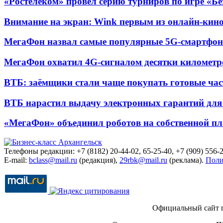
«Ростелеком» провел серию турниров по игре «Б
Внимание на экран: Wink первым из онлайн-кино
МегаФон назвал самые популярные 5G-смартфон
МегаФон охватил 4G-сигналом десятки километр
ВТБ: заёмщики стали чаще покупать готовые час
ВТБ нарастил выдачу электронных гарантий для 
«МегаФон» объединил роботов на собственной п
Телефоны редакции: +7 (8182) 20-44-02, 65-25-40, +7 (909) 556-2
E-mail:
bclass@mail.ru
(редакция),
29rbk@mail.ru
(реклама).
Поли
Официальный сайт 