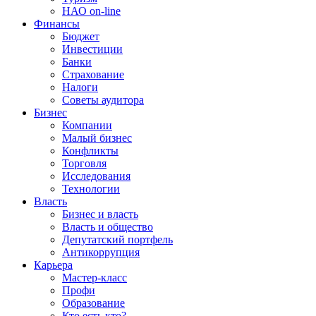
НАО on-line
Финансы
Бюджет
Инвестиции
Банки
Страхование
Налоги
Советы аудитора
Бизнес
Компании
Малый бизнес
Конфликты
Торговля
Исследования
Технологии
Власть
Бизнес и власть
Власть и общество
Депутатский портфель
Антикоррупция
Карьера
Мастер-класс
Профи
Образование
Кто есть кто?