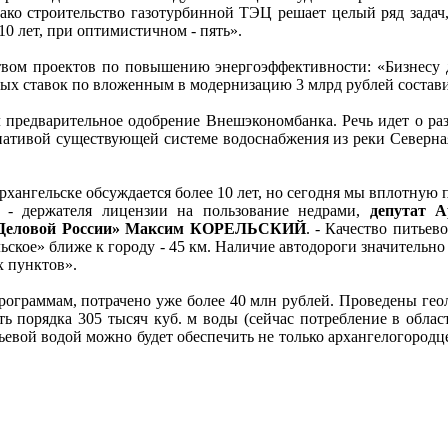
ко строительство газотурбинной ТЭЦ решает целый ряд задач, 
0 лет, при оптимистичном - пять».
твом проектов по повышению энергоэффективности: «Бизнесу д
ных ставок по вложенным в модернизацию 3 млрд рублей состави
л предварительное одобрение Внешэкономбанка. Речь идет о р
рнативой существующей системе водоснабжения из реки Северная
ангельске обсуждается более 10 лет, но сегодня мы вплотную п
» - держателя лицензии на пользование недрами,
депутат А
ия «Деловой России» Максим КОРЕЛЬСКИЙ
. - Качество питьев
ское» ближе к городу - 45 км. Наличие автодороги значительно
х пунктов».
рограммам, потрачено уже более 40 млн рублей. Проведены гео
ь порядка 305 тысяч куб. м воды (сейчас потребление в облас
итьевой водой можно будет обеспечить не только архангелогород