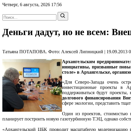
Четверг, 6 августа, 2026
17:56
Деньги дадут, но не всем: Вн
Татьяна ПОТАПОВА. Фото: Алексей Липницкий | 19.09.2013 0
Архангельским предпринимател
инициативы, призванные повыс
столе» в Архангельске, органи
«Для Северо-Запада очень ост
инвестиционные проекты в Ар
поддерживаться будут проекты, 
долгового финансирования В
сфере экологии, представить тща
Один из проектов, стоимостью
планирует построить новую газотурбинную ТЭЦ, однако собств
«Архангельский ЦБК проводит масштабную модернизацию про