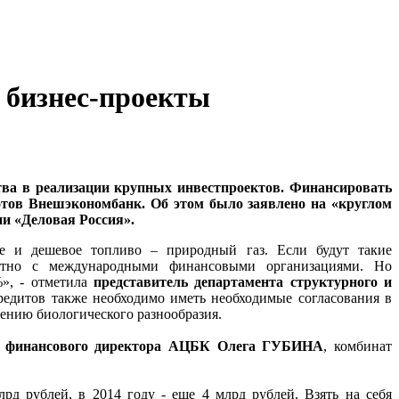
ь бизнес-проекты
тва в реализации крупных инвестпроектов. Финансировать
отов Внешэкономбанк. Об этом было заявлено на «круглом
и «Деловая Россия».
ое и дешевое топливо – природный газ. Если будут такие
стно с международными финансовыми организациями. Но
%», - отметила
представитель департамента структурного и
редитов также необходимо иметь необходимые согласования в
нению биологического разнообразия.
м
финансового директора АЦБК Олега ГУБИНА
, комбинат
д рублей, в 2014 году - еще 4 млрд рублей. Взять на себя