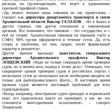
расходы на грузовладельцев, что ведет к удорожанию
сквозной тарифной ставки.
«Да, может, внешне наша таможня не так приветлива, -
говорит и
.о. директора департамента транспорта и связи
Архангельской области Виктор ГАЛАХОВ
. - Но я бывал в
других странах, там другое отношение к таможенным
органам. Все понимают, что таможня – это государство, и с
ней не спорят. Архангельская таможня на хорошем счету в
СЗФО. 90% грузов оформляется в течение суток. Да, есть
споры и проблемы, но они, скорее, носят формальный
характер и решаются».
Другое мнение высказал з
аместитель генерального
директора Архангельского тралфлота Виктор
ЛОЩЕВСКИЙ
: «Надо не только сокращать время проверки
судов, но и менять весь подход к этому делу». Очевидно, что
сокращение сроков проверки судов в российских портах с
нескольких суток до нескольких часов необходимо вводить не
только для рыбопромыслового флота... В настоящее время
провеки судов являются настоящей проблемой для всех
судовладельцев.
«Когда, например, иностранное судно приходит в норвежский
порт, его практически никто не проверяет, у нас же это
становится многодневным испытанием», - говорит
Лощевский.