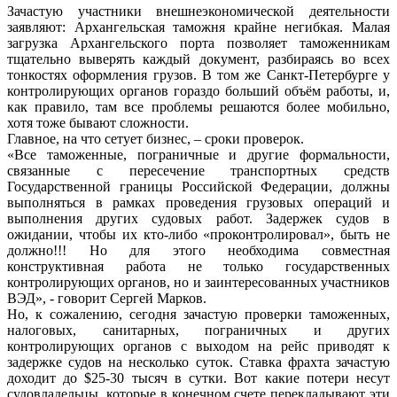
Зачастую участники внешнеэкономической деятельности
заявляют: Архангельская таможня крайне негибкая. Малая
загрузка Архангельского порта позволяет таможенникам
тщательно выверять каждый документ, разбираясь во всех
тонкостях оформления грузов. В том же Санкт-Петербурге у
контролирующих органов гораздо больший объём работы, и,
как правило, там все проблемы решаются более мобильно,
хотя тоже бывают сложности.
Главное, на что сетует бизнес, – сроки проверок.
«Все таможенные, пограничные и другие формальности,
связанные с пересечение транспортных средств
Государственной границы Российской Федерации, должны
выполняться в рамках проведения грузовых операций и
выполнения других судовых работ. Задержек судов в
ожидании, чтобы их кто-либо «проконтролировал», быть не
должно!!! Но для этого необходима совместная
конструктивная работа не только государственных
контролирующих органов, но и заинтересованных участников
ВЭД», - говорит Сергей Марков.
Но, к сожалению, сегодня зачастую проверки таможенных,
налоговых, санитарных, пограничных и других
контролирующих органов с выходом на рейс приводят к
задержке судов на несколько суток. Ставка фрахта зачастую
доходит до $25-30 тысяч в сутки. Вот какие потери несут
судовладельцы, которые в конечном счете перекладывают эти