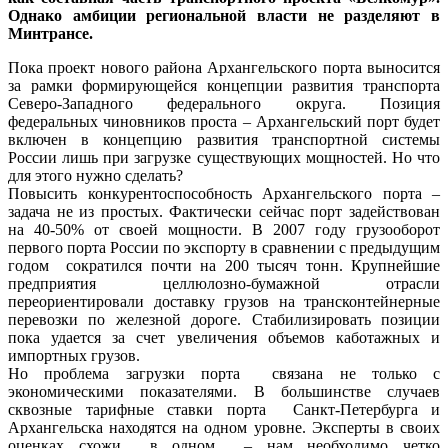
Однако амбиции региональной власти не разделяют в
Минтрансе.
Пока проект нового района Архангельского порта выносится
за рамки формирующейся концепции развития транспорта
Северо-Западного федерального округа. Позиция
федеральных чиновников проста – Архангельский порт будет
включен в концепцию развития транспортной системы
России лишь при загрузке существующих мощностей. Но что
для этого нужно сделать?
Повысить конкурентоспособность Архангельского порта –
задача не из простых. Фактически сейчас порт задействован
на 40-50% от своей мощности. В 2007 году грузооборот
первого порта России по экспорту в сравнении с предыдущим
годом сократился почти на 200 тысяч тонн. Крупнейшие
предприятия целлюлозно-бумажной отрасли
переориентировали доставку грузов на трансконтейнерные
перевозки по железной дороге. Стабилизировать позиции
пока удается за счет увеличения объемов каботажных и
импортных грузов.
Но проблема загрузки порта связана не только с
экономическими показателями. В большинстве случаев
сквозные тарифные ставки порта Санкт-Петербурга и
Архангельска находятся на одном уровне. Эксперты в своих
оценках схожи в одном – нам необходимо четко