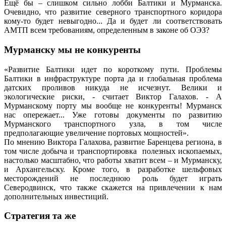
Ещё бы – слишком сильно лобби Балтики и Мурманска.
Очевидно, что развитие северного транспортного коридора
кому-то будет невыгодно... Да и будет ли соответствовать
АМТП всем требованиям, определенным в законе об ОЭЗ?
Мурманску мы не конкуренты
«Развитие Балтики идет по короткому пути. Проблемы
Балтики в инфраструктуре порта да и глобальная проблема
датских проливов никуда не исчезнут. Велики и
экологические риски, - считает Виктор Галахов. - А
Мурманскому порту мы вообще не конкуренты! Мурманск
нас опережает... Уже готовы документы по развитию
Мурманского транспортного узла, в том числе
предполагающие увеличение портовых мощностей».
По мнению Виктора Галахова, развитие Баренцева региона, в
том числе добыча и транспортировка полезных ископаемых,
настолько масштабно, что работы хватит всем – и Мурманску,
и Архангельску. Кроме того, в разработке шельфовых
месторождений не последнюю роль будет играть
Северодвинск, что также скажется на привлечении к нам
дополнительных инвестиций.
Стратегия та же