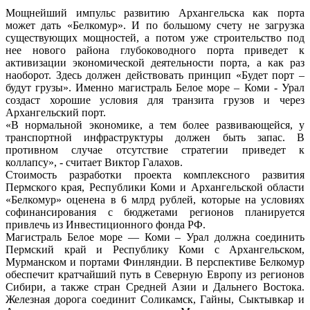
Мощнейший импульс развитию Архангельска как порта
может дать «Белкомур». И по большому счету не загрузка
существующих мощностей, а потом уже строительство под
нее нового района глубоководного порта приведет к
активизации экономической деятельности порта, а как раз
наоборот. Здесь должен действовать принцип «Будет порт –
будут грузы». Именно магистраль Белое море – Коми - Урал
создаст хорошие условия для транзита грузов и через
Архангельский порт.
«В нормальной экономике, а тем более развивающейся, у
транспортной инфраструктуры должен быть запас. В
противном случае отсутствие стратегии приведет к
коллапсу», - считает Виктор Галахов.
Стоимость разработки проекта комплексного развития
Пермского края, Республики Коми и Архангельской области
«Белкомур» оценена в 6 млрд рублей, которые на условиях
софинансирования с бюджетами регионов планируется
привлечь из Инвестиционного фонда РФ.
Магистраль Белое море — Коми – Урал должна соединить
Пермский край и Республику Коми с Архангельском,
Мурманском и портами Финляндии. В перспективе Белкомур
обеспечит кратчайший путь в Северную Европу из регионов
Сибири, а также стран Средней Азии и Дальнего Востока.
Железная дорога соединит Соликамск, Гайны, Сыктывкар и