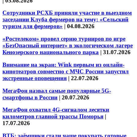
|
05.08.2026
Сотрудники РСХБ приняли участие в выездном
заседании Клуба фермеров на тему: «Сельский
туризм для фермеров»
|
04.08.2026
«Ростелеком» провел серию турниров по игре
«БезОпасный интернет» в экологическом лагере
Кенозерского национального парка
|
31.07.2026
Внимание на экран: Wink первым из онлайн-
кинотеатров совместно с МЧС России запустил
экстренные оповещения
|
22.07.2026
МегаФон назвал самые популярные 5G-
смартфоны в России
|
20.07.2026
МегаФон охватил 4G-сигналом десятки
километров главной трассы Поморья
|
17.07.2026
ВТБ: заёмщики стали чаще покупать готовые