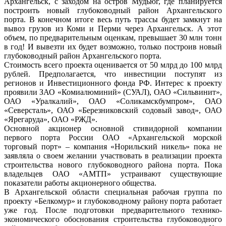
Архангельск, с заходом на остров Мудьюг, где планируется
построить новый глубоководный район Архангельского
порта. В конечном итоге весь путь трассы будет замкнут на
вывоз грузов из Коми и Перми через Архангельск. А этот
объем, по предварительным оценкам, превышает 30 млн тонн
в год! И вывезти их будет возможно, только построив новый
глубоководный район Архангельского порта.
Стоимость всего проекта оценивается от 50 млрд до 100 млрд
рублей. Предполагается, что инвестиции поступят из
регионов и Инвестиционного фонда РФ. Интерес к проекту
проявили ЗАО «Комиалюминий» (СУАЛ), ОАО «Сильвинит»,
ОАО «Уралкалий», ОАО «Соликамскбумпром», ОАО
«Северсталь», ОАО «Березниковский содовый завод», ОАО
«Ярегаруда», ОАО «РЖД».
Основной акционер основной стивидорной компании
первого порта России ОАО «Архангельской морской
торговый порт» – компания «Норильский никель» пока не
заявляла о своем желании участвовать в реализации проекта
строительства нового глубоководного района порта. Пока
владельцев ОАО «АМТП» устраивают существующие
показатели работы акционерного общества.
В Архангельской области специальная рабочая группа по
проекту «Белкомур» и глубоководному району порта работает
уже год. После подготовки предварительного технико-
экономического обоснования строительства глубоководного