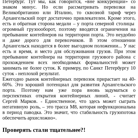
Петербург. Тут мы, как говорится, «вне конкуренции» со
знаком минус. Но если рассматривать перевозки на
Великобританию или Италию, то сквозной тариф через
Архангельский порт достаточно привлекателен. Кроме этого,
есть и обратная сторона медали – у порта северной столицы
огромный грузоооборот, поэтому вводятся ограничения на
пребывание контейнеров на территории порта. Это неудобно
и даже дорого для перевозчиков. В этом отношении
Архангельск находится в более выгодном положении... У нас
есть и время, и место для обслуживания грузов. При этом
пребывание контейнера на территории грузового района с
прохождением всех необходимых формальностей может
занимать не более суток. К примеру, по Санкт Петербургу 10
суток - неплохой результат.
Ежегодно рынок контейнерных перевозок прирастает на 40-
60%. Это хороший потенциал для развития Архангельского
порта. Поэтому нам уже пора вновь задуматься о
перспективах открытия контейнерных линий, - считает
Сергей Марков. - Единственное, что здесь может сыграть
негативную роль, – это трасса М8, которая нефункциональна
в период паводка. Это значит, что стабильность грузопотока
обеспечить архисложно».
Проверять стали тщательнее?!