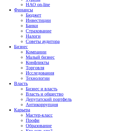
НАО on-line
Финансы
Бюджет
Инвестиции
Банки
Страхование
Налоги
Советы аудитора
Бизнес
Компании
Малый бизнес
Конфликты
Торговля
Исследования
Технологии
Власть
Бизнес и власть
Власть и общество
Депутатский портфель
Антикоррупция
Карьера
Мастер-класс
Профи
Образование
Кто есть кто?