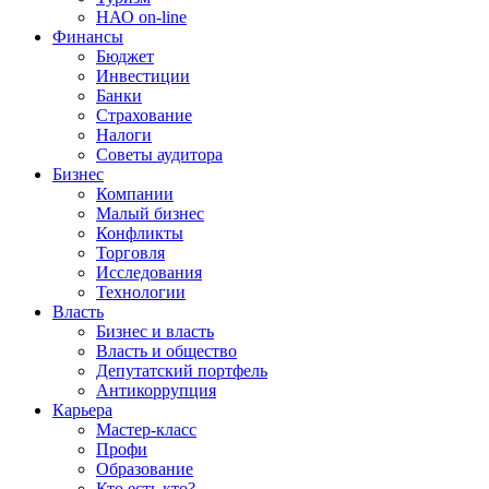
НАО on-line
Финансы
Бюджет
Инвестиции
Банки
Страхование
Налоги
Советы аудитора
Бизнес
Компании
Малый бизнес
Конфликты
Торговля
Исследования
Технологии
Власть
Бизнес и власть
Власть и общество
Депутатский портфель
Антикоррупция
Карьера
Мастер-класс
Профи
Образование
Кто есть кто?