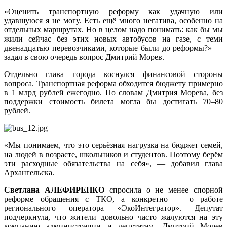
«Оценить транспортную реформу как удачную или
удавшуюся я не могу. Есть ещё много негатива, особенно на
отдельных маршрутах. Но в целом надо понимать: как бы мы
жили сейчас без этих новых автобусов на газе, с теми
двенадцатью перевозчиками, которые были до реформы?» —
задал в свою очередь вопрос Дмитрий Морев.
Отдельно глава города коснулся финансовой стороны
вопроса. Транспортная реформа обходится бюджету примерно
в 1 млрд рублей ежегодно. По словам Дмитрия Морева, без
поддержки стоимость билета могла бы достигать 70–80
рублей.
«Мы понимаем, что это серьёзная нагрузка на бюджет семей,
на людей в возрасте, школьников и студентов. Поэтому берём
эти расходные обязательства на себя», — добавил глава
Архангельска.
Светлана АЛЕФИРЕНКО
спросила о не менее спорной
реформе обращения с ТКО, а конкретно — о работе
регионального оператора «ЭкоИнтегратор». Депутат
подчеркнула, что жители довольно часто жалуются на эту
компанию администрации и депутатам. Дмитрий Морев