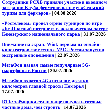
Сотрудники РСХБ приняли участие в выездном
заседании Клуба фермеров на тему: «Сельский
туризм для фермеров»
|
04.08.2026
«Ростелеком» провел серию турниров по игре
«БезОпасный интернет» в экологическом лагере
Кенозерского национального парка
|
31.07.2026
Внимание на экран: Wink первым из онлайн-
кинотеатров совместно с МЧС России запустил
экстренные оповещения
|
22.07.2026
МегаФон назвал самые популярные 5G-
смартфоны в России
|
20.07.2026
МегаФон охватил 4G-сигналом десятки
километров главной трассы Поморья
|
17.07.2026
ВТБ: заёмщики стали чаще покупать готовые
частные дома, чем строить
|
14.07.2026