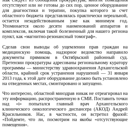
отсутствуют или не готовы до сих пор, ценное оборудование
для диагностики и терапии, покупка которого за счет
областного бюджета представлялась практически нереальной,
остается незадействованным уже как минимум год.
Упоминается около десяти наименований аппаратов и
комплексов, включая такой болезненный для нашего региона
пункт, как «магнитно-резонансный томограф».
Сделав свои выводы об ущемлении прав граждан на
медицинскую помощь, надзорное ведомство направило
документы прямиком в Октябрьский районный суд.
Претензии прокуратуры адресованы региональному куратору
программы — министерству здравоохранения Архангельской
области, крайний срок устранения нарушений — 31 января
2013 года, к этой дате оборудование должно быть установлено
на отведенных местах, смонтировано и запущено.
Что интересно, областной минздрав никак не отреагировал на
эту информацию, распространенную в СМИ. Поставить точки
над «i» попытался главный врач Архангельского
клинического онкологического диспансера (АКОД) Андрей
Красильников. Нас, в частности, он встретил фразой:
«Пойдемте, что ли, посмотрим на якобы «отсутствующие
помещения».