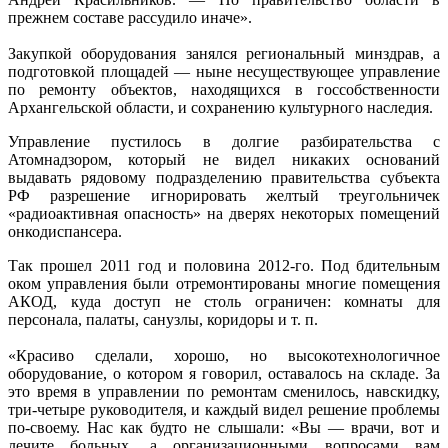
прежнем составе рассудило иначе».
Закупкой оборудования занялся региональный минздрав, а
подготовкой площадей — ныне несуществующее управление
по ремонту объектов, находящихся в госсобственности
Архангельской области, и сохранению культурного наследия.
Управление пустилось в долгие разбирательства с
Атомнадзором, который не видел никаких оснований
выдавать рядовому подразделению правительства субъекта
РФ разрешение игнорировать желтый треугольничек
«радиоактивная опасность» на дверях некоторых помещений
онкодиспансера.
Так прошел 2011 год и половина 2012-го. Под бдительным
оком управления были отремонтированы многие помещения
АКОД, куда доступ не столь ограничен: комнаты для
персонала, палаты, санузлы, коридоры и т. п.
«Красиво сделали, хорошо, но высокотехнологичное
оборудование, о котором я говорил, оставалось на складе. За
это время в управлении по ремонтам сменилось, навскидку,
три-четыре руководителя, и каждый видел решение проблемы
по-своему. Нас как будто не слышали: «Вы — врачи, вот и
лечите больных, а организационными вопросами вам