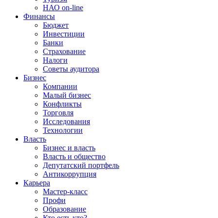
НАО on-line
Финансы
Бюджет
Инвестиции
Банки
Страхование
Налоги
Советы аудитора
Бизнес
Компании
Малый бизнес
Конфликты
Торговля
Исследования
Технологии
Власть
Бизнес и власть
Власть и общество
Депутатский портфель
Антикоррупция
Карьера
Мастер-класс
Профи
Образование
Кто есть кто?