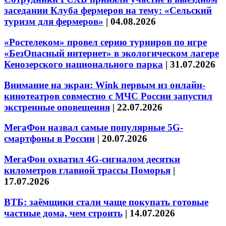
заседании Клуба фермеров на тему: «Сельский
туризм для фермеров»
|
04.08.2026
«Ростелеком» провел серию турниров по игре
«БезОпасный интернет» в экологическом лагере
Кенозерского национального парка
|
31.07.2026
Внимание на экран: Wink первым из онлайн-
кинотеатров совместно с МЧС России запустил
экстренные оповещения
|
22.07.2026
МегаФон назвал самые популярные 5G-
смартфоны в России
|
20.07.2026
МегаФон охватил 4G-сигналом десятки
километров главной трассы Поморья
|
17.07.2026
ВТБ: заёмщики стали чаще покупать готовые
частные дома, чем строить
|
14.07.2026