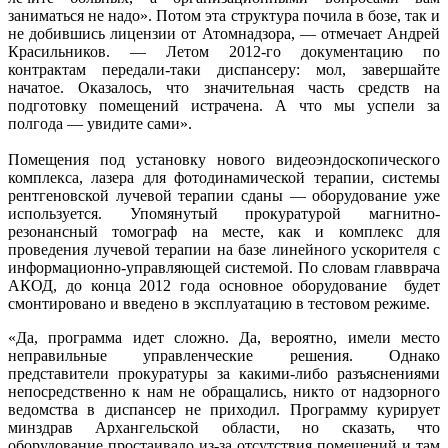
заниматься не надо». Потом эта структура почила в бозе, так и
не добившись лицензии от Атомнадзора, — отмечает Андрей
Красильников. — Летом 2012-го документацию по
контрактам передали-таки диспансеру: мол, завершайте
начатое. Оказалось, что значительная часть средств на
подготовку помещений истрачена. А что мы успели за
полгода — увидите сами».
Помещения под установку нового видеоэндоскопического
комплекса, лазера для фотодинамической терапии, системы
рентгеновской лучевой терапии сданы — оборудование уже
используется. Упомянутый прокуратурой магнитно-
резонансный томограф на месте, как и комплекс для
проведения лучевой терапии на базе линейного ускорителя с
информационно-управляющей системой. По словам главврача
АКОД, до конца 2012 года основное оборудование будет
смонтировано и введено в эксплуатацию в тестовом режиме.
«Да, программа идет сложно. Да, вероятно, имели место
неправильные управленческие решения. Однако
представители прокуратуры за какими-либо разъяснениями
непосредственно к нам не обращались, никто от надзорного
ведомства в диспансер не приходил. Программу курирует
минздрав Архангельской области, но сказать, что
оборудование простаивало из-за отсутствия помещений и там