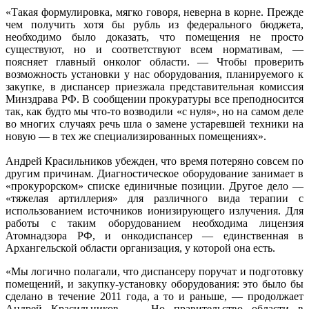
«Такая формулировка, мягко говоря, неверна в корне. Прежде
чем получить хотя бы рубль из федерального бюджета,
необходимо было доказать, что помещения не просто
существуют, но и соответствуют всем нормативам, —
поясняет главный онколог области. — Чтобы проверить
возможность установки у нас оборудования, планируемого к
закупке, в диспансер приезжала представительная комиссия
Минздрава РФ. В сообщении прокуратуры все преподносится
так, как будто мы что-то возводили «с нуля», но на самом деле
во многих случаях речь шла о замене устаревшей техники на
новую — в тех же специализированных помещениях».
Андрей Красильников убежден, что время потеряно совсем по
другим причинам. Диагностическое оборудование занимает в
«прокурорском» списке единичные позиции. Другое дело —
«тяжелая артиллерия» для различного вида терапии с
использованием источников ионизирующего излучения. Для
работы с таким оборудованием необходима лицензия
Атомнадзора РФ, и онкодиспансер — единственная в
Архангельской области организация, у которой она есть.
«Мы логично полагали, что диспансеру поручат и подготовку
помещений, и закупку-установку оборудования: это было бы
сделано в течение 2011 года, а то и раньше, — продолжает
Андрей Красильников. — Но правительство области в