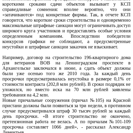
короткими сроками сдачи объектов вызывает у КСП
справедливые сомнения: вполне вероятно, что они
«затачиваются» под конкретные фирмы. Так, в отчете КСП
говорится, что короткие сроки строительства и одновременно
максимальные штрафные санкции могут ограничивать доступ
широкого круга участников и предоставлять особые условия
определенным компаниям. Впоследствии победители
конкурсов графики не соблюдают, а предусмотренные
неустойки и штрафные санкции заказчик не взыскивает.
Например, договор на строительство 196-квартирного дома
для ветеранов ВОВ на Ленинградском проспекте в
Архангельске заключался в июне, а сдать объект должны
были уже осенью того же 2010 года. За каждый день
просрочки предусматривалась неустойка в размере 0,1% от
стоимости контракта (202,8 млн рублей). В сроки подрядик не
уложился, но вместо иска на 70 млн рублей заявлены
требования на 4,2 млн.
Новые причальные сооружения (причал №105) на Красной
пристани должны были появиться за три недели, в противном
случае предусматривался штраф 30 тысяч рублей за каждый
день просрочки. «В итоге строительство не окончено,
претензионная работа не велась. А по причалам №101-109
просрочка составляет 1066 дней», - рассказал Александр
Дементьев.