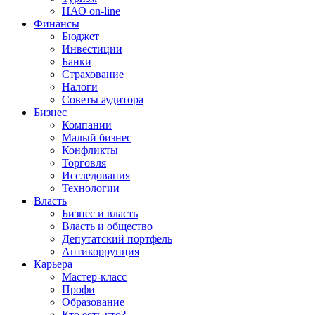
НАО on-line
Финансы
Бюджет
Инвестиции
Банки
Страхование
Налоги
Советы аудитора
Бизнес
Компании
Малый бизнес
Конфликты
Торговля
Исследования
Технологии
Власть
Бизнес и власть
Власть и общество
Депутатский портфель
Антикоррупция
Карьера
Мастер-класс
Профи
Образование
Кто есть кто?