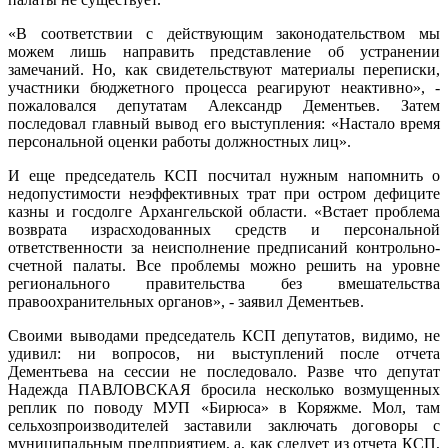
«В соответствии с действующим законодательством мы
можем лишь направить представление об устранении
замечаний. Но, как свидетельствуют материалы переписки,
участники бюджетного процесса реагируют неактивно», -
пожаловался депутатам Александр Дементьев. Затем
последовал главный вывод его выступления: «Настало время
персональной оценки работы должностных лиц».
И еще председатель КСП посчитал нужным напомнить о
недопустимости неэффективных трат при остром дефиците
казны и госдолге Архангельской области. «Встает проблема
возврата израсходованных средств и персональной
ответственности за неисполнение предписаний контрольно-
счетной палаты. Все проблемы можно решить на уровне
регионального правительства без вмешательства
правоохранительных органов», - заявил Дементьев.
Своими выводами председатель КСП депутатов, видимо, не
удивил: ни вопросов, ни выступлений после отчета
Дементьева на сессии не последовало. Разве что депутат
Надежда ПАВЛОВСКАЯ бросила несколько возмущенных
реплик по поводу МУП «Бирюса» в Коряжме. Мол, там
сельхозпроизводителей заставили заключать договоры с
муниципальным предприятием, а, как следует из отчета КСП,