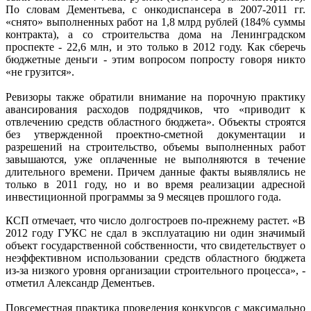
По словам Дементьева, с онкодиспансера в 2007-2011 гг.
«снято» выполненных работ на 1,8 млрд рублей (184% суммы
контракта), а со строительства дома на Ленинградском
проспекте - 22,6 млн, и это только в 2012 году. Как сберечь
бюджетные деньги - этим вопросом попросту говоря никто
«не грузится».
Ревизоры также обратили внимание на порочную практику
авансирования расходов подрядчиков, что «приводит к
отвлечению средств областного бюджета». Объекты строятся
без утвержденной проектно-сметной документации и
разрешений на строительство, объемы выполненных работ
завышаются, уже оплаченные не выполняются в течение
длительного времени. Причем данные факты выявлялись не
только в 2011 году, но и во время реализации адресной
инвестиционной программы за 9 месяцев прошлого года.
КСП отмечает, что число долгостроев по-прежнему растет. «В
2012 году ГУКС не сдал в эксплуатацию ни один значимый
объект государственной собственности, что свидетельствует о
неэффективном использовании средств областного бюджета
из-за низкого уровня организации строительного процесса», -
отметил Александр Дементьев.
Повсеместная практика проведения конкурсов с максимально