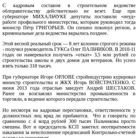
С кадровым составом в строительном ведомстве
облправительству действительно не везет. Еще при
губернаторе МИХАЛЬЧУКЕ депутаты поставили «неуд»
работе профильного министерства, которым руководил тогда
министр Пётр ГРИГОРЬЕВ. Он спешно покинул регион, а
криминальные дела ведомства вкрылись позднее.
Этой весной реальный срок — 8 лет колонии строгого режима
- получил руководитель ГУКСа Олег ПАЛЬЧИКОВ. В 2010-11
годах он намеревался получить «откат» 3,5 млн рублей со
строительства школы и двух домов для ветеранов. Но успел
взять только 318 тысяч.
При губернаторе Игоре ОРЛОВЕ стройиндустрию курировал
министр строительства и ЖКХ Игорь ВОЙСТРАТЕНКО. С
июня 2013 года отраслью заведует Андрей ШЕСТАКОВ.
Ранее он возглавлял министерство промышленности и
торговли, в ведение которого передали строительство.
Но несмотря на кадровые перестановки, ответственности у
должностных лиц вряд ли прибавится. Что и говорить: по
сравнению с 4 млрд рублей 300 тысяч Пальчикова просто
смешны. Вот и председатель КСП заметил: неотвратимости
наказания за неисполнение предписаний Контрольно-счетной
палаты не существует.