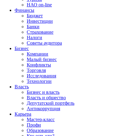
НАО on-line
Финансы
Бюджет
Инвестиции
Банки
Страхование
Налоги
Советы аудитора
Бизнес
Компании
Малый бизнес
Конфликты
Торговля
Исследования
Технологии
Власть
Бизнес и власть
Власть и общество
Депутатский портфель
Антикоррупция
Карьера
Мастер-класс
Профи
Образование
Кто есть кто?