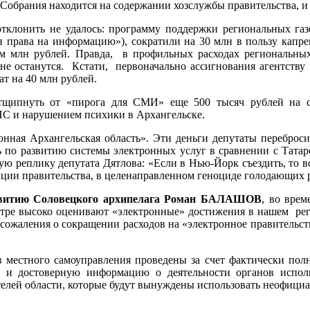
е Собрания находится на содержании хозслужбы правительства, и
клонить не удалось: программу поддержки региональных газ
права на информацию»), сократили на 30 млн в пользу капрем
им млн рублей. Правда, в профильных расходах региональны
е останутся. Кстати, первоначально ассигнования агентству 
т на 40 млн рублей.
тщипнуть от «пирога для СМИ» еще 500 тысяч рублей на ст
НС и нарушением психики в Архангельске.
ронная Архангельская область». Эти деньги депутаты переброс
ть по развитию системы электронных услуг в сравнении с Татар
ную реплику депутата Дятлова: «Если в Нью-Йорк съездить, то
ции правительства, в целенаправленном геноциде голодающих р
азвитию Соловецкого архипелага Роман БАЛАШОВ
, во вре
ентре высоко оценивают «электронные» достижения в нашем рег
сожаления о сокращении расходов на «электронное правительств
 местного самоуправления проведены за счет фактически полн
и достоверную информацию о деятельности органов исполн
елей области, которые будут вынуждены использовать неофициа