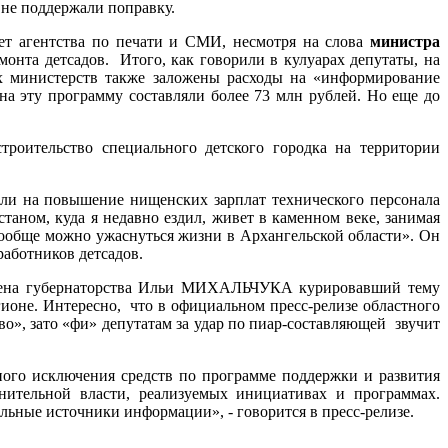
 не поддержали поправку.
ет агентства по печати и СМИ, несмотря на слова
министра
онта детсадов. Итого, как говорили в кулуарах депутаты, на
х министерств также заложены расходы на «информирование
на эту программу составляли более 73 млн рублей. Но еще до
роительство специального детского городка на территории
или на повышение нищенских зарплат технического персонала
станом, куда я недавно ездил, живет в каменном веке, занимая
 вообще можно ужаснуться жизни в Архангельской области». Он
аботников детсадов.
мена губернаторства Ильи МИХАЛЬЧУКА курировавший тему
ионе. Интересно, что в официальном пресс-релизе областного
о», зато «фи» депутатам за удар по пиар-составляющей звучит
ого исключения средств по программе поддержки и развития
ительной власти, реализуемых инициативах и программах.
льные источники информации», - говорится в пресс-релизе.