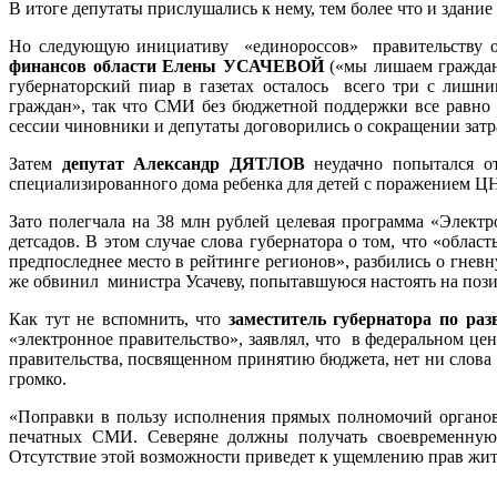
В итоге депутаты прислушались к нему, тем более что и здани
Но следующую инициативу «единороссов» правительству от
финансов области Елены УСАЧЕВОЙ
(«мы лишаем граждан 
губернаторский пиар в газетах осталось всего три с лишн
граждан», так что СМИ без бюджетной поддержки все равно н
сессии чиновники и депутаты договорились о сокращении затра
Затем
депутат Александр ДЯТЛОВ
неудачно попытался о
специализированного дома ребенка для детей с поражением Ц
Зато полегчала на 38 млн рублей целевая программа «Элект
детсадов. В этом случае слова губернатора о том, что «облас
предпоследнее место в рейтинге регионов», разбились о гнев
же обвинил министра Усачеву, попытавшуюся настоять на пози
Как тут не вспомнить, что
заместитель губернатора по р
«электронное правительство», заявлял, что в федеральном ц
правительства, посвященном принятию бюджета, нет ни слова 
громко.
«Поправки в пользу исполнения прямых полномочий органов
печатных СМИ. Северяне должны получать своевременную 
Отсутствие этой возможности приведет к ущемлению прав жит