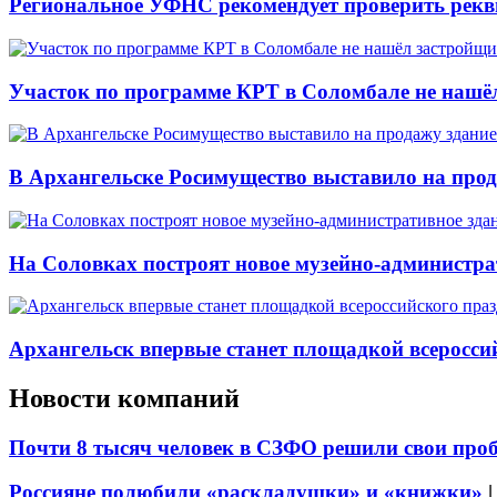
Региональное УФНС рекомендует проверить рекв
Участок по программе КРТ в Соломбале не нашё
В Архангельске Росимущество выставило на про
На Соловках построят новое музейно-администра
Архангельск впервые станет площадкой всеросси
Новости компаний
Почти 8 тысяч человек в СЗФО решили свои про
Россияне полюбили «раскладушки» и «книжки»