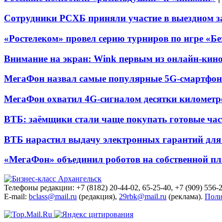
Сотрудники РСХБ приняли участие в выездном за
«Ростелеком» провел серию турниров по игре «Б
Внимание на экран: Wink первым из онлайн-кино
МегаФон назвал самые популярные 5G-смартфон
МегаФон охватил 4G-сигналом десятки километр
ВТБ: заёмщики стали чаще покупать готовые час
ВТБ нарастил выдачу электронных гарантий для 
«МегаФон» объединил роботов на собственной п
Телефоны редакции: +7 (8182) 20-44-02, 65-25-40, +7 (909) 556-2
E-mail:
bclass@mail.ru
(редакция),
29rbk@mail.ru
(реклама).
Поли