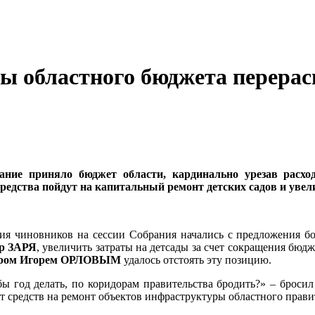
ды областного бюджета перерас
рание приняло бюджет области, кардинально урезав расх
редства пойдут на капитальный ремонт детских садов и увел
я чиновников на сессии Собрания начались с предложения бо
р ЗАРЯ
, увеличить затраты на детсады за счет сокращения бюд
ором Игорем ОРЛОВЫМ
удалось отстоять эту позицию.
ы год делать, по коридорам правительства бродить?» – бросил
дет средств на ремонт объектов инфраструктуры областного прави