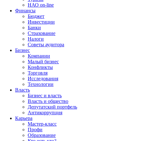
НАО on-line
Финансы
Бюджет
Инвестиции
Банки
Страхование
Налоги
Советы аудитора
Бизнес
Компании
Малый бизнес
Конфликты
Торговля
Исследования
Технологии
Власть
Бизнес и власть
Власть и общество
Депутатский портфель
Антикоррупция
Карьера
Мастер-класс
Профи
Образование
Кто есть кто?