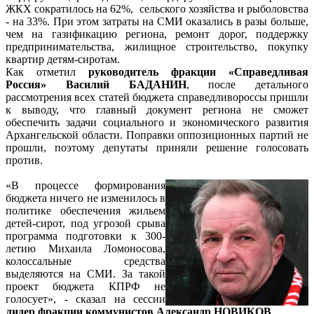
ЖКХ сократилось на 62%, сельского хозяйства и рыболовства
- на 33%. При этом затраты на СМИ оказались в разы больше,
чем на газификацию региона, ремонт дорог, поддержку
предпринимательства, жилищное строительство, покупку
квартир детям-сиротам.
Как отметил
руководитель фракции «Справедливая
Россия» Василий БАДАНИН
, после детального
рассмотрения всех статей бюджета справедливороссы пришли
к выводу, что главный документ региона не сможет
обеспечить задачи социального и экономического развития
Архангельской области. Поправки оппозиционных партий не
прошли, поэтому депутаты приняли решение голосовать
против.
«В процессе формирования
бюджета ничего не изменилось в
политике обеспечения жильем
детей-сирот, под угрозой срыва
программа подготовки к 300-
летию Михаила Ломоносова,
колоссальные средства
выделяются на СМИ. За такой
проект бюджета КПРФ не
голосует», - сказал на сессии
лидер фракции коммунистов Александр НОВИКОВ
.