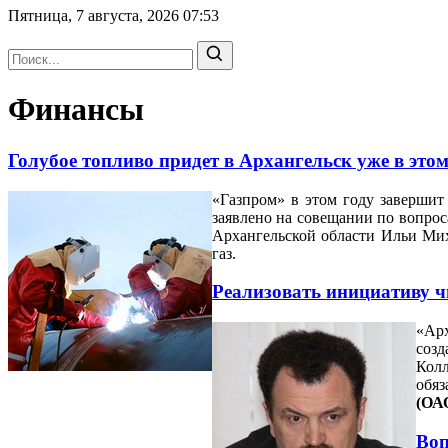
Пятница, 7 августа, 2026
07:53
Финансы
Голубое топливо придет в Архангельск уже в этом
«Газпром» в этом году завершит
заявлено на совещании по вопрос
Архангельской области Ильи Мих
газ.
Реализовать инициативу ч
«Арх
созд
Колл
обяз
(ОА
Воп