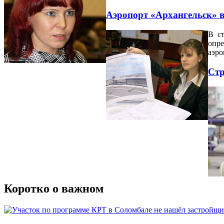
Аэропорт «Архангельск» в
В ст
опре
аэро
Стр
Коротко о важном