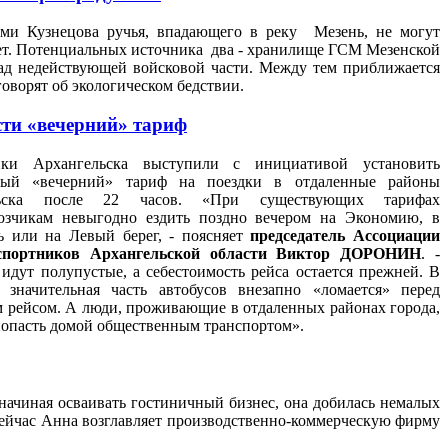
ми Кузнецова ручья, впадающего в реку Мезень, не могут
лет. Потенциальных источника два - хранилище ГСМ Мезенской
д недействующей войсковой части. Между тем приближается
говорят об экологическом бедствии.
сти «вечерний» тариф
ики Архангельска выступили с инициативой установить
ный «вечерний» тариф на поездки в отдаленные районы
льска после 22 часов. «При существующих тарифах
возчикам невыгодно ездить поздно вечером на Экономию, в
ь или на Левый берег, - поясняет
председатель Ассоциации
спортников Архангельской области Виктор ДОРОНИН
. -
идут полупустые, а себестоимость рейса остается прежней. В
е значительная часть автобусов внезапно «ломается» перед
 рейсом. А люди, проживающие в отдаленных районах города,
попасть домой общественным транспортом».
начиная осваивать гостиничный бизнес, она добилась немалых
 Сейчас Анна возглавляет производственно-коммерческую фирму