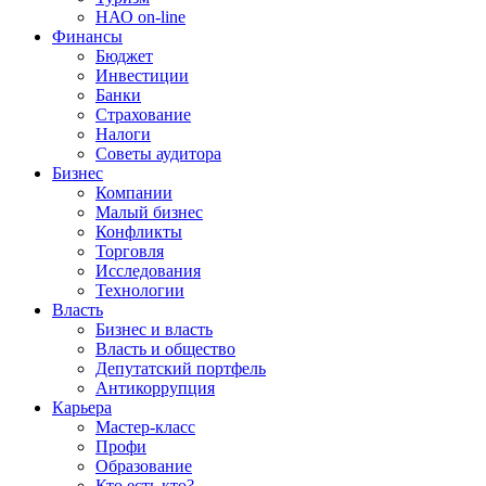
НАО on-line
Финансы
Бюджет
Инвестиции
Банки
Страхование
Налоги
Советы аудитора
Бизнес
Компании
Малый бизнес
Конфликты
Торговля
Исследования
Технологии
Власть
Бизнес и власть
Власть и общество
Депутатский портфель
Антикоррупция
Карьера
Мастер-класс
Профи
Образование
Кто есть кто?