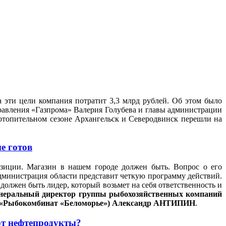
а эти цели компания потратит 3,3 млрд рублей. Об этом было
правления «Газпрома» Валерия Голубева и главы администрации
 отопительном сезоне Архангельск и Северодвинск перешли на
е готов
озиции. Магазин в нашем городе должен быть. Вопрос о его
администрация области представит четкую программу действий.
олжен быть лидер, который возьмет на себя ответственность и
енеральный директор группы рыбохозяйственных компаний
«Рыбокомбинат «Беломорье»)
Александр АНТИПИН
.
ют нефтепродукты?