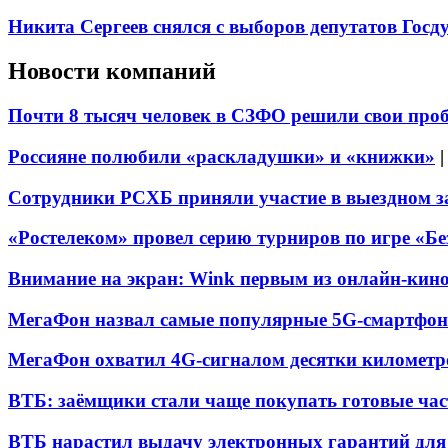
Никита Сергеев снялся с выборов депутатов Гос
Новости компаний
Почти 8 тысяч человек в СЗФО решили свои про
Россияне полюбили «раскладушки» и «книжки»
Сотрудники РСХБ приняли участие в выездном за
«Ростелеком» провел серию турниров по игре «Б
Внимание на экран: Wink первым из онлайн-кино
МегаФон назвал самые популярные 5G-смартфон
МегаФон охватил 4G-сигналом десятки километр
ВТБ: заёмщики стали чаще покупать готовые час
ВТБ нарастил выдачу электронных гарантий для 