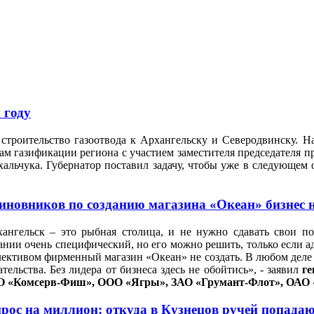
 году
 строительство газоотвода к Архангельску и Северодвинску. Н
ам газификации региона с участием заместителя председателя 
альчука. Губернатор поставил задачу, чтобы уже в следующем
иновников по созданию магазина «Океан» бизнес н
ангельск – это рыбная столица, и не нужно сдавать свои п
ании очень специфический, но его можно решить, только если 
ективом фирменный магазин «Океан» не создать. В любом деле д
ательства. Без лидера от бизнеса здесь не обойтись», - заявил
г
О «Комсерв-Фиш», ООО «Ягры», ЗАО «Грумант-Флот», ОАО 
рос на миллион: откуда в Кузнецов ручей попада