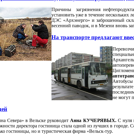
Причины загрязнения нефтепродукта
установить уже в течение нескольких 
ДЭС «Архэнерго» и заброшенный скла
весенний паводок, и в Мезени вновь за
На транспорте предлагают вве
Перевозч
специаль
Арханге
автопере
Цигломен
автотран
Автобусы 
результат
последним
не могут 
дей
на Севера» в Вельске руководит
Анна КУЧЕРЯВЫХ.
С нуля 
олжности директора гостиница стала одной из лучших в городе.
ько гостиницы, но и туристическая фирма «Вельск-тур.