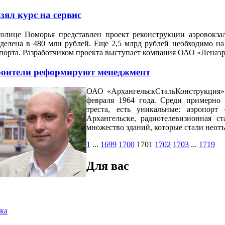
зял курс на сервис
олице Поморья представлен проект реконструкции аэровокзал
делена в 480 млн рублей. Еще 2,5 млрд рублей необходимо на
порта. Разработчиком проекта выступает компания ОАО «Ленаэр
оители реформируют менеджмент
ОАО «АрхангельскСтальКонструкция» 
февраля 1964 года. Среди примерно 
треста, есть уникальные: аэропор
Архангельске, радиотелевизионная 
множество зданий, которые стали неот
1
...
1699
1700
1701
1702
1703
...
1719
Для вас