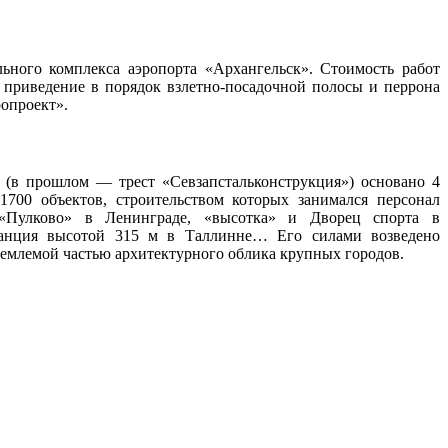
ьного комплекса аэропорта «Архангельск». Стоимость работ
 приведение в порядок взлетно-посадочной полосы и перрона
опроект».
(в прошлом — трест «Севзапстальконструкция») основано 4
1700 объектов, строительством которых занимался персонал
т «Пулково» в Ленинграде, «высотка» и Дворец спорта в
станция высотой 315 м в Таллинне… Его силами возведено
ъемлемой частью архитектурного облика крупных городов.