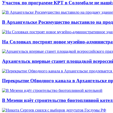
Участок по программе КРТ в Соломбале не нашё
В Архангельске Росимущество выставило на про
На Соловках построят новое музейно-администра
Архангельск впервые станет площадкой всеросси
Перекрытие Обводного канала в Архангельске про
В Мезени идёт строительство биотопливной коте