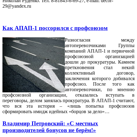
Николай Руденко. Тел. 8-81845-6-69-27, e-mail: decor-
29@yandex.ru
Как АПАП-1 поссорился с профсоюзом
Разногласия между
автоперевозчиками Группы
компаний АПАП-1 и первичной
профсоюзной организацией
дошли до прокуратуры. Камнем
преткновения стал некий
коллективный договор,
заключения которого добивался
профсоюз. После того как
автоперевозчики, по мнению
профсоюзной организации, отказались вступать в
переговоры, делом занялась прокуратура. В АПАП-1 считают,
что вся эта история – «лишь попытка профсоюзов
сформировать имидж идейных «борцов за дело»…
Владимир Петровский: «С местных
производителей бонусов не берём!»