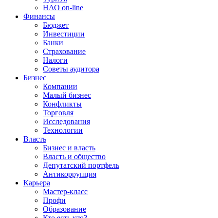
НАО on-line
Финансы
Бюджет
Инвестиции
Банки
Страхование
Налоги
Советы аудитора
Бизнес
Компании
Малый бизнес
Конфликты
Торговля
Исследования
Технологии
Власть
Бизнес и власть
Власть и общество
Депутатский портфель
Антикоррупция
Карьера
Мастер-класс
Профи
Образование
Кто есть кто?