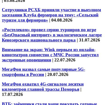
|
05.08.2026
Сотрудники РСХБ приняли участие в выездном
заседании Клуба фермеров на тему: «Сельский
туризм для фермеров»
|
04.08.2026
«Ростелеком» провел серию турниров по игре
«БезОпасный интернет» в экологическом лагере
Кенозерского национального парка
|
31.07.2026
Внимание на экран: Wink первым из онлайн-
кинотеатров совместно с МЧС России запустил
экстренные оповещения
|
22.07.2026
МегаФон назвал самые популярные 5G-
смартфоны в России
|
20.07.2026
МегаФон охватил 4G-сигналом десятки
километров главной трассы Поморья
|
17.07.2026
ВТБ: заёмщики стали чаще покупать готовые