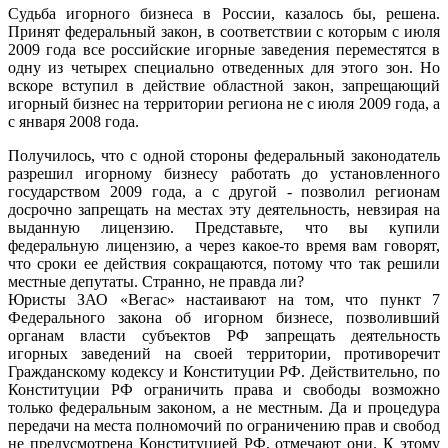
Судьба игорного бизнеса в России, казалось бы, решена.
Принят федеральный закон, в соответствии с которым с июля
2009 года все российские игорные заведения переместятся в
одну из четырех специально отведенных для этого зон. Но
вскоре вступил в действие областной закон, запрещающий
игорный бизнес на территории региона не с июля 2009 года, а
с января 2008 года.
Получилось, что с одной стороны федеральный законодатель
разрешил игорному бизнесу работать до установленного
государством 2009 года, а с другой - позволил регионам
досрочно запрещать на местах эту деятельность, невзирая на
выданную лицензию. Представьте, что вы купили
федеральную лицензию, а через какое-то время вам говорят,
что сроки ее действия сокращаются, потому что так решили
местные депутаты. Странно, не правда ли?
Юристы ЗАО «Вегас» настаивают на том, что пункт 7
Федерального закона об игорном бизнесе, позволивший
органам власти субъектов РФ запрещать деятельность
игорных заведений на своей территории, противоречит
Гражданскому кодексу и Конституции РФ. Действительно, по
Конституции РФ ограничить права и свободы возможно
только федеральным законом, а не местным. Да и процедура
передачи на места полномочий по ограничению прав и свобод
не предусмотрена Конституцией РФ, отмечают они. К этому