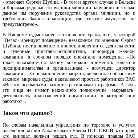
- отмечает Сергей Шубин. - В том и другом случае в Вельске
и Коряжме рядовые сотрудники милиции нарушили не только
данное им поручение руководства органа милиции, но и
требования Закона о милиции, где изъятие имущества не
предусмотрено».
В Няндоме судья вынес в отношении гражданки, у которой
«Вегас» арендует помещение, незаконное, по мнению Сергея
Шубина, постановление о приостановлении ее деятельности,
и судебные приставы-исполнители, игнорируя жалобы
компании, в срочном порядке опечатали помещение. «Но
такое наказание по закону возможно применять только к
предпринимателям и организациям, - возмущен директор
компании. - За невыполнение запрета, введенного областным
законом, мировые судьи наказывают простых работников ЗАО
«Вегас» огромными административными штрафами. А ведь
эти лица не имеют каких-либо полномочий «закрывать»
деятельность подразделений организации, в которой они
работают».
Закон что дышло?
По словам начальника управления по торговле и услугам
населению мэрии Архангельска Елены ПОПОВОЙ, кто прав,
кто виноват, должен решать суд. В поисках правды ЗАО