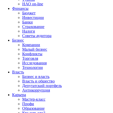
НАО on-line
Финансы
Бюджет
Инвестиции
Банки
Страхование
Налоги
Советы аудитора
Бизнес
Компании
Малый бизнес
Конфликты
Торговля
Исследования
Технологии
Власть
Бизнес и власть
Власть и общество
Депутатский портфель
Антикоррупция
Карьера
Мастер-класс
Профи
Образование
Кто есть кто?