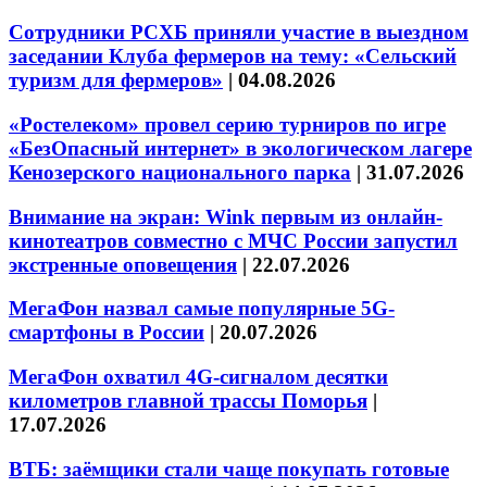
Сотрудники РСХБ приняли участие в выездном
заседании Клуба фермеров на тему: «Сельский
туризм для фермеров»
|
04.08.2026
«Ростелеком» провел серию турниров по игре
«БезОпасный интернет» в экологическом лагере
Кенозерского национального парка
|
31.07.2026
Внимание на экран: Wink первым из онлайн-
кинотеатров совместно с МЧС России запустил
экстренные оповещения
|
22.07.2026
МегаФон назвал самые популярные 5G-
смартфоны в России
|
20.07.2026
МегаФон охватил 4G-сигналом десятки
километров главной трассы Поморья
|
17.07.2026
ВТБ: заёмщики стали чаще покупать готовые