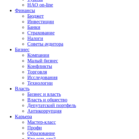
НАО on-line
Финансы
Бюджет
Инвестиции
Банки
Страхование
Налоги
Советы аудитора
Бизнес
Компании
Малый бизнес
Конфликты
Торговля
Исследования
Технологии
Власть
Бизнес и власть
Власть и общество
Депутатский портфель
Антикоррупция
Карьера
Мастер-класс
Профи
Образование
Кто есть кто?