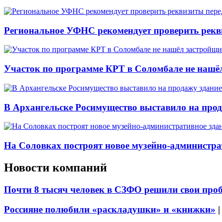
Региональное УФНС рекомендует проверить рекв
Участок по программе КРТ в Соломбале не нашё
В Архангельске Росимущество выставило на про
На Соловках построят новое музейно-администра
Новости компаний
Почти 8 тысяч человек в СЗФО решили свои про
Россияне полюбили «раскладушки» и «книжки»