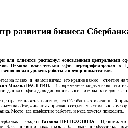
тр развития бизнеса Сбербанк
ери для клиентов распахнул обновленный центральный оф
кой. Некогда классический офис перепрофилирован в Це
ственно новый уровень работы с предпринимателями.
тся на глазах, и, на мой взгляд, это крайне важно, - отметил 
оссии Михаил ВАСЯТИН
. - В современном мире, чтобы чего-то
ытие данного офиса дало дополнительные возможности для развити
центра, становится понятно, что Сбербанк - это отличный приме
 качества обслуживания - призвано создать максимально комфо
ка. Место, где комфортно работать и куда хочется приходить.
бербанка, - говорит
Татьяна ПЕШЕХОНОВА
. - Приятно, чт
. Здесь приятно находиться, а благодаря профессиональном