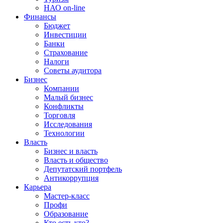
НАО on-line
Финансы
Бюджет
Инвестиции
Банки
Страхование
Налоги
Советы аудитора
Бизнес
Компании
Малый бизнес
Конфликты
Торговля
Исследования
Технологии
Власть
Бизнес и власть
Власть и общество
Депутатский портфель
Антикоррупция
Карьера
Мастер-класс
Профи
Образование
Кто есть кто?