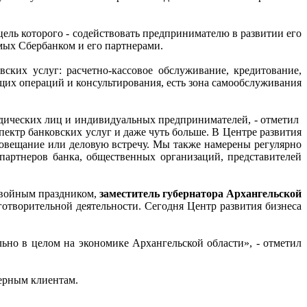
цель которого - содействовать предпринимателю в развитии его
мых Сбербанком и его партнерами.
ких услуг: расчетно-кассовое обслуживание, кредитование,
их операций и консультирования, есть зона самообслуживания
дических лиц и индивидуальных предпринимателей, - отметил
спектр банковских услуг и даже чуть больше. В Центре развития
совещание или деловую встречу. Мы также намерены регулярно
партнеров банка, общественных организаций, представителей
двойным праздником,
заместитель губернатора Архангельской
аготворительной деятельности. Сегодня Центр развития бизнеса
льно в целом на экономике Архангельской области», - отметил
верным клиентам.