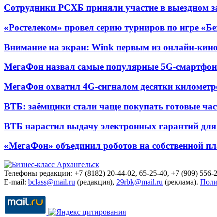
Сотрудники РСХБ приняли участие в выездном за
«Ростелеком» провел серию турниров по игре «Б
Внимание на экран: Wink первым из онлайн-кино
МегаФон назвал самые популярные 5G-смартфон
МегаФон охватил 4G-сигналом десятки километр
ВТБ: заёмщики стали чаще покупать готовые час
ВТБ нарастил выдачу электронных гарантий для 
«МегаФон» объединил роботов на собственной п
Телефоны редакции: +7 (8182) 20-44-02, 65-25-40, +7 (909) 556-2
E-mail:
bclass@mail.ru
(редакция),
29rbk@mail.ru
(реклама).
Поли