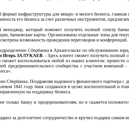
й формат инфраструктуры для микро- и малого бизнеса, главная 
вность его бизнеса за счет различных инструментов, предлагае
 менеджер, который поможет получить полный спектр банковс
ции, банковские карты. Организованы отдельные зоны для текущ
смотрена возможность проведения переговоров и конференций.
 подразделение Сбербанка в Архангельске по обслуживанию юри
сии Игорь ЗАЛУКАЕВ
. - Здесь клиент сможет получить полный 
 сможет воспользоваться любой из наших клиентов: провести 
ей предпринимательского сообщества с участием компаний - 
неса».
тию Сбербанка. Поздравляя надежного финансового партнера с 
алеком 1841 году банк создавался в целях воспитательной и бл
направленную на поддержку бизнеса.
 не только банку и предпринимателям, но и скажется положите
дарил за долголетнее сотрудничество и вручил подарки самым 