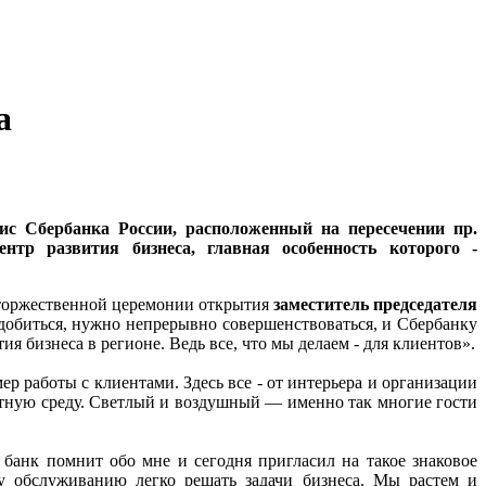
а
ис Сбербанка России, расположенный на пересечении пр.
нтр развития бизнеса, главная особенность которого -
на торжественной церемонии открытия
заместитель председателя
 добиться, нужно непрерывно совершенствоваться, и Сбербанку
я бизнеса в регионе. Ведь все, что мы делаем - для клиентов».
р работы с клиентами. Здесь все - от интерьера и организации
ртную среду. Светлый и воздушный — именно так многие гости
о банк помнит обо мне и сегодня пригласил на такое знаковое
у обслуживанию легко решать задачи бизнеса. Мы растем и