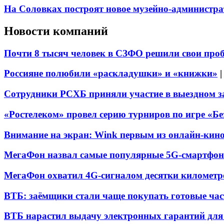
На Соловках построят новое музейно-администра
Новости компаний
Почти 8 тысяч человек в СЗФО решили свои про
Россияне полюбили «раскладушки» и «книжки»
Сотрудники РСХБ приняли участие в выездном за
«Ростелеком» провел серию турниров по игре «Б
Внимание на экран: Wink первым из онлайн-кино
МегаФон назвал самые популярные 5G-смартфон
МегаФон охватил 4G-сигналом десятки километр
ВТБ: заёмщики стали чаще покупать готовые час
ВТБ нарастил выдачу электронных гарантий для 