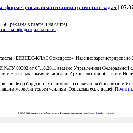
латформе для автоматизации рутинных задач
|
07.0
850 (реклама в газете и на сайте)
тика конфиденциальности.
газеты «БИЗНЕС-КЛАСС экспресс»
.
Издание зарегистрировано 2
И №ТУ-00302 от 07.10.2011 выдано Управлением Федеральной сл
й и массовых коммуникаций по Архангельской области и Нен
в cookie и сбор данных с помощью сервисов веб аналитики Янде
ия нашим маркетинговым усилиям. Ознакомьтесь с нашей
Политик
© 2003-2026 Бизнес-класс Архангельск. Все права защищены.
Разработка: digital-агентство F5