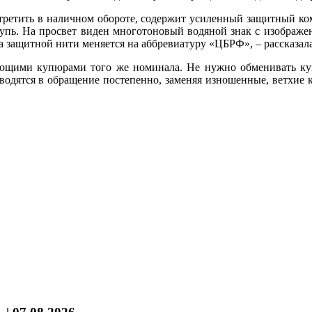
ретить в наличном обороте, содержит усиленный защитный ком
ощупь. На просвет виден многотоновый водяной знак с изображе
 защитной нити меняется на аббревиатуру «ЦБРФ», – рассказала
ющими купюрами того же номинала. Не нужно обменивать купю
одятся в обращение постепенно, заменяя изношенные, ветхие к