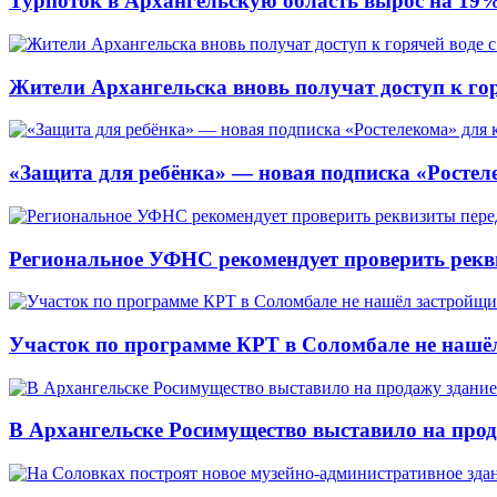
Турпоток в Архангельскую область вырос на 19
Жители Архангельска вновь получат доступ к горя
«Защита для ребёнка» — новая подписка «Ростеле
Региональное УФНС рекомендует проверить рекв
Участок по программе КРТ в Соломбале не нашё
В Архангельске Росимущество выставило на про