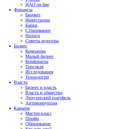
НАО on-line
Финансы
Бюджет
Инвестиции
Банки
Страхование
Налоги
Советы аудитора
Бизнес
Компании
Малый бизнес
Конфликты
Торговля
Исследования
Технологии
Власть
Бизнес и власть
Власть и общество
Депутатский портфель
Антикоррупция
Карьера
Мастер-класс
Профи
Образование
Кто есть кто?