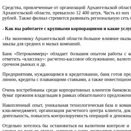
Средства, привлеченные от организаций Архангельской облас
Архангельской области, превысило 12 400 штук. Часть из них
рублей. Также филиал стремится развивать региональную сеть 
- Как вы работаете с крупными корпорациями и какие услу
- На экономику Архангельской области большое влияние оказ
заказы для средних и малых компаний.
Банк «Петрокоммерц» обладает большим опытом работы с ко
отметить «классику»: расчетно-кассовое обслуживание, валю
срочном рынках и др.
Предприятиям, нуждающимся в кредитовании, банк готов пре
линию, кредиты с плавающими ставками, а также инвестицион
Очень востребованы среди корпоративных клиентов банковски
бумаг прежним владельцам в рамках обязательного предложени
Накопленный опыт, уникальная технологическая база и кома
кэш-менеджмент, организация расчетного центра клиента, д
деятельность, повысить контролируемость операций и денежных
Отдельно хотелось бы остановиться на валютном контроле 
сделки на всех ее этапах, начиная с идеи, позволяют клие