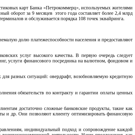
астиковых карт Банка «Петрокоммерц», используемых жителями
ый оборот за 9 месяцев этого года составляет более 2,4 млрд
терминалов и обслуживается порядка 108 точек эквайринга.
 немалую долю платежеспособности населения и предоставляют
овских услуг высокого качества. В первую очередь следует
инг, услуги финансового посредника на валютном, фондовом и
 для разных ситуаций: овердрафт, возобновляемую кредитную
олнения обязательств по контракту и гарантии оплаты ценных
лиентам достаточно сложные банковские продукты, такие как
кты и др. Они позволяют клиенту оптимизировать финансовую
правлениям, индивидуальный подход и сопровождение каждой
и внешнеэкономической деятельности. Наши предложения, как