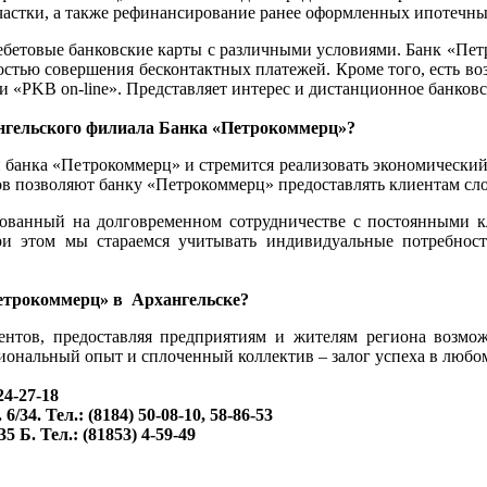
астки, а также рефинансирование ранее оформленных ипотечных
ебетовые банковские карты с различными условиями. Банк «Пе
остью совершения бесконтактных платежей. Кроме того, есть в
 и «PKB on-line». Представляет интерес и дистанционное банков
хангельского филиала Банка «Петрокоммерц»?
и банка «Петрокоммерц» и стремится реализовать экономический
тов позволяют банку «Петрокоммерц» предоставлять клиентам с
ованный на долговременном сотрудничестве с постоянными к
ри этом мы стараемся учитывать индивидуальные потребност
Петрокоммерц» в Архангельске?
ентов, предоставляя предприятиям и жителям региона возмо
ональный опыт и сплоченный коллектив – залог успеха в любом
24-27-18
34. Тел.: (8184) 50-08-10, 58-86-53
 Б. Тел.: (81853) 4-59-49