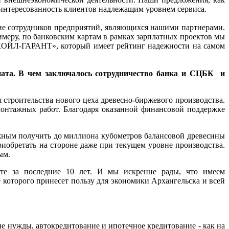
заинтересованность клиентов надлежащим уровнем сервиса.
ие сотрудников предприятий, являющихся нашими партнерами.
меру, по банковским картам в рамках зарплатных проектов мы
УКОЙЛ-ГАРАНТ», который имеет рейтинг надежности на самом
ната. В чем заключалось сотрудничество банка и СЦБК и
 строительства нового цеха древесно-биржевого производства.
монтажных работ. Благодаря оказанной финансовой поддержке
жным получить до миллиона кубометров балансовой древесины
обретать на стороне даже при текущем уровне производства.
ым.
ате за последние 10 лет. И мы искренне рады, что имеем
которого принесет пользу для экономики Архангельска и всей
ие нужды, автокредитование и ипотечное кредитование - как на