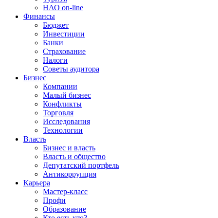
НАО on-line
Финансы
Бюджет
Инвестиции
Банки
Страхование
Налоги
Советы аудитора
Бизнес
Компании
Малый бизнес
Конфликты
Торговля
Исследования
Технологии
Власть
Бизнес и власть
Власть и общество
Депутатский портфель
Антикоррупция
Карьера
Мастер-класс
Профи
Образование
Кто есть кто?