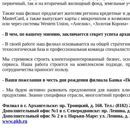
первичный, так и на вторичный жилищный фонд, земельные уч
Также наш филиал предлагает жителям региона кредитные и д
MasterCard, а также выпускает карты с микрочипом и возможн
или через системы Western Union, «Анелик», «Золотая Корона»
- В чем, по вашему мнению, заключается секрет успеха ар
- В своей работе наш филиал основывается на общей стратеги
технологическая база и профессиональная команда специалис
Мы стремимся строить клиентоориентированный бизнес, осн
сервиса. Наша работа строится на комплексном подходе, п
сотрудничества приносит пользу.
- Ваши пожелания в честь дня рождения филиала Банка «
- Мы будем активно развивать предложения для наших кли
продуктами. Знание специфики отрасли, многолетний професси
Филиал в г. Архангельске: пр. Троицкий, д. 168. Тел.: (8182) 
Дополнительный офис №1 в г. Северодвинске: пр. Ленина, д. 6/
Дополнительный офис № 2 в г. Нарьян-Маре: ул. Ленина, д. 35
www.pkb.ru