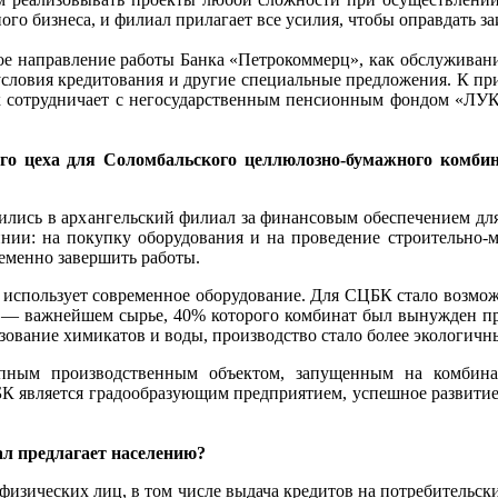
ого бизнеса, и филиал прилагает все усилия, чтобы оправдать 
ное направление работы Банка «Петрокоммерц», как обслуживан
словия кредитования и другие специальные предложения. К при
анк сотрудничает с негосударственным пенсионным фондом «Л
ого цеха для Соломбальского целлюлозно-бумажного комби
ились в архангельский филиал за финансовым обеспечением для
нии: на покупку оборудования и на проведение строительно-
ременно завершить работы.
 использует современное оборудование. Для СЦБК стало возмо
е — важнейшем сырье, 40% которого комбинат был вынужден при
зование химикатов и воды, производство стало более экологичн
упным производственным объектом, запущенным на комбин
К является градообразующим предприятием, успешное развитие 
ал предлагает населению?
физических лиц, в том числе выдача кредитов на потребительск