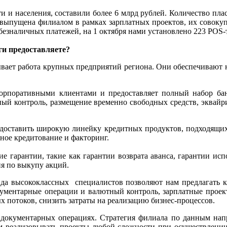
ти и населения, составили более 6 млрд рублей. Количество пл
 выпущена филиалом в рамках зарплатных проектов, их совокупн
безналичных платежей, на 1 октября нами установлено 223 POS-
ги предоставляете?
ывает работа крупных предприятий региона. Они обеспечивают
рпоративными клиентами и предоставляет полный набор банк
тный контроль, размещение временно свободных средств, эквайр
доставить широкую линейку кредитных продуктов, подходящих
ное кредитование и факторинг.
е гарантии, такие как гарантии возврата аванса, гарантии исп
я по выкупу акций.
нда высококлассных специалистов позволяют нам предлагать к
окументарные операции и валютный контроль, зарплатные прое
 потоков, снизить затраты на реализацию бизнес-процессов.
и документарных операциях. Стратегия филиала по данным на
нтам реализовывать проекты любой сложности при осуществлени