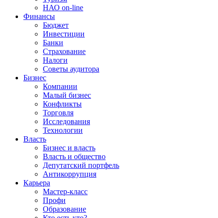
НАО on-line
Финансы
Бюджет
Инвестиции
Банки
Страхование
Налоги
Советы аудитора
Бизнес
Компании
Малый бизнес
Конфликты
Торговля
Исследования
Технологии
Власть
Бизнес и власть
Власть и общество
Депутатский портфель
Антикоррупция
Карьера
Мастер-класс
Профи
Образование
Кто есть кто?