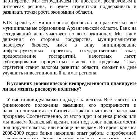
партнерстве. Мы сотрудничаем по проектам, реализуемым в
интересах региона, и будем стремиться поддерживать и
развивать точки роста экономики области.
ВТБ кредитует министерство финансов и практически все
муниципальные образования Архангельской области. Банк на
сегодняшний день участвует во всех аукционах. Мы ждем
движения со стороны государства, муниципалитетов
навстречу бизнесу, имея в виду инициирование
инфраструктурных проектов, государственный заказ,
предоставление госгарантий, налоговых льгот,
субсидирование процентных ставок по кредитам. Такая
стратегия станет залогом развития области, сможет на деле
улучшить инвестиционный климат региона.
– В условиях экономической неопределенности планируете
ли вы менять рисковую политику?
– У нас индивидуальный подход к клиентам. Все зависит от
финансового положения заемщика, его прозрачности и
нашего понимания его бизнеса – как он выстроен, насколько
прозрачен. Соответственно, от этого идет и оценка риска: или
мы выдаем бланковый кредит, или под залог недвижимости,
под поручительство, или вообще не выдаем. Во время кризиса
2008-2009 годов банки накопили опыт работы с проблемной
задолженностью, были оптимизированы программы риск-