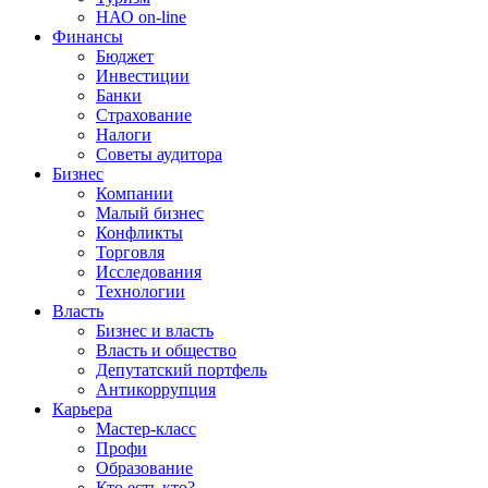
НАО on-line
Финансы
Бюджет
Инвестиции
Банки
Страхование
Налоги
Советы аудитора
Бизнес
Компании
Малый бизнес
Конфликты
Торговля
Исследования
Технологии
Власть
Бизнес и власть
Власть и общество
Депутатский портфель
Антикоррупция
Карьера
Мастер-класс
Профи
Образование
Кто есть кто?