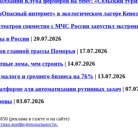
седании Клуба фермеров на тему: «Сельский тури
езОпасный интернет» в экологическом лагере Кено
театров совместно с МЧС России запустил экстре
ы в России
|
20.07.2026
ов главной трассы Поморья
|
17.07.2026
тные дома, чем строить
|
14.07.2026
малого и среднего бизнеса на 76%
|
13.07.2026
латформе для автоматизации рутинных задач
|
07.0
зовы
|
03.07.2026
850 (реклама в газете и на сайте)
тика конфиденциальности.