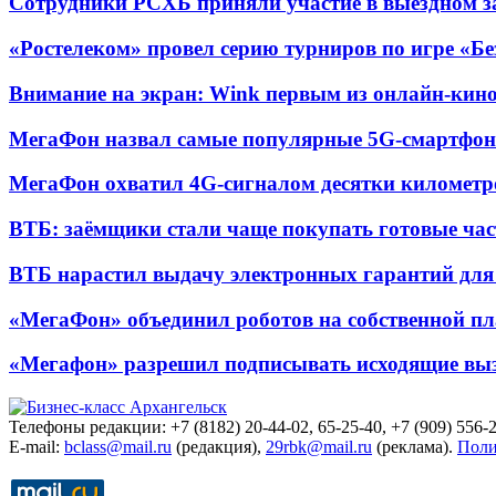
Сотрудники РСХБ приняли участие в выездном за
«Ростелеком» провел серию турниров по игре «Б
Внимание на экран: Wink первым из онлайн-кино
МегаФон назвал самые популярные 5G-смартфон
МегаФон охватил 4G-сигналом десятки километр
ВТБ: заёмщики стали чаще покупать готовые час
ВТБ нарастил выдачу электронных гарантий для 
«МегаФон» объединил роботов на собственной п
«Мегафон» разрешил подписывать исходящие вы
Телефоны редакции: +7 (8182) 20-44-02, 65-25-40, +7 (909) 556-2
E-mail:
bclass@mail.ru
(редакция),
29rbk@mail.ru
(реклама).
Поли