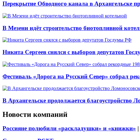
Перекрытие Обводного канала в Архангельске про
В Мезени идёт строительство биотопливной коте
Никита Сергеев снялся с выборов депутатов Гос
Фестиваль «Дорога на Русский Север» собрал ре
В Архангельске продолжается благоустройство Л
Новости компаний
Россияне полюбили «раскладушки» и «книжки»