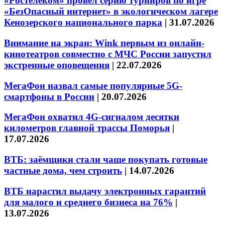
«Ростелеком» провел серию турниров по игре
«БезОпасный интернет» в экологическом лагере
Кенозерского национального парка
|
31.07.2026
Внимание на экран: Wink первым из онлайн-
кинотеатров совместно с МЧС России запустил
экстренные оповещения
|
22.07.2026
МегаФон назвал самые популярные 5G-
смартфоны в России
|
20.07.2026
МегаФон охватил 4G-сигналом десятки
километров главной трассы Поморья
|
17.07.2026
ВТБ: заёмщики стали чаще покупать готовые
частные дома, чем строить
|
14.07.2026
ВТБ нарастил выдачу электронных гарантий
для малого и среднего бизнеса на 76%
|
13.07.2026