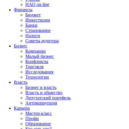
НАО on-line
Финансы
Бюджет
Инвестиции
Банки
Страхование
Налоги
Советы аудитора
Бизнес
Компании
Малый бизнес
Конфликты
Торговля
Исследования
Технологии
Власть
Бизнес и власть
Власть и общество
Депутатский портфель
Антикоррупция
Карьера
Мастер-класс
Профи
Образование
Кто есть кто?