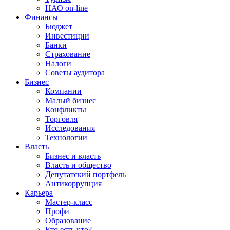
НАО on-line
Финансы
Бюджет
Инвестиции
Банки
Страхование
Налоги
Советы аудитора
Бизнес
Компании
Малый бизнес
Конфликты
Торговля
Исследования
Технологии
Власть
Бизнес и власть
Власть и общество
Депутатский портфель
Антикоррупция
Карьера
Мастер-класс
Профи
Образование
Кто есть кто?