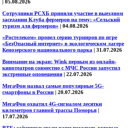
|
05.08.2026
Сотрудники РСХБ приняли участие в выездном
заседании Клуба фермеров на тему: «Сельский
туризм для фермеров»
|
04.08.2026
«Ростелеком» провел серию турниров по игре
«БезОпасный интернет» в экологическом лагере
Кенозерского национального парка
|
31.07.2026
Внимание на экран: Wink первым из онлайн-
кинотеатров совместно с МЧС России запустил
экстренные оповещения
|
22.07.2026
МегаФон назвал самые популярные 5G-
смартфоны в России
|
20.07.2026
МегаФон охватил 4G-сигналом десятки
километров главной трассы Поморья
|
17.07.2026
ВТБ: заёмщики стали чаще покупать готовые