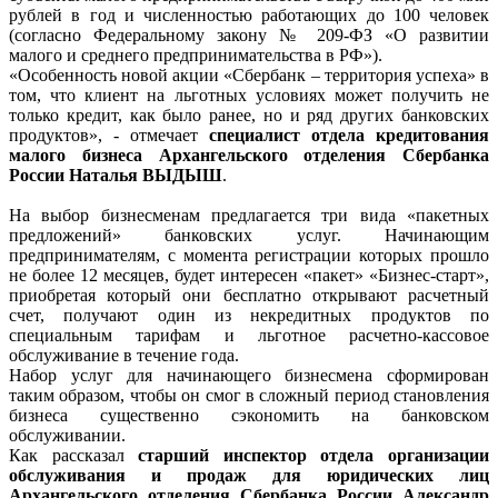
рублей в год и численностью работающих до 100 человек
(согласно Федеральному закону № 209-ФЗ «О развитии
малого и среднего предпринимательства в РФ»).
«Особенность новой акции «Сбербанк – территория успеха» в
том, что клиент на льготных условиях может получить не
только кредит, как было ранее, но и ряд других банковских
продуктов», - отмечает
специалист отдела кредитования
малого бизнеса Архангельского отделения Сбербанка
России Наталья ВЫДЫШ
.
На выбор бизнесменам предлагается три вида «пакетных
предложений» банковских услуг. Начинающим
предпринимателям, с момента регистрации которых прошло
не более 12 месяцев, будет интересен «пакет» «Бизнес-старт»,
приобретая который они бесплатно открывают расчетный
счет, получают один из некредитных продуктов по
специальным тарифам и льготное расчетно-кассовое
обслуживание в течение года.
Набор услуг для начинающего бизнесмена сформирован
таким образом, чтобы он смог в сложный период становления
бизнеса существенно сэкономить на банковском
обслуживании.
Как рассказал
старший инспектор отдела организации
обслуживания и продаж для юридических лиц
Архангельского отделения Сбербанка России Александр