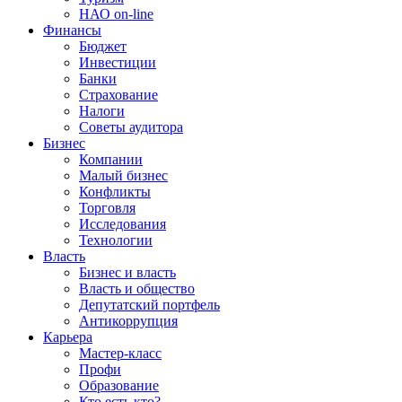
НАО on-line
Финансы
Бюджет
Инвестиции
Банки
Страхование
Налоги
Советы аудитора
Бизнес
Компании
Малый бизнес
Конфликты
Торговля
Исследования
Технологии
Власть
Бизнес и власть
Власть и общество
Депутатский портфель
Антикоррупция
Карьера
Мастер-класс
Профи
Образование
Кто есть кто?