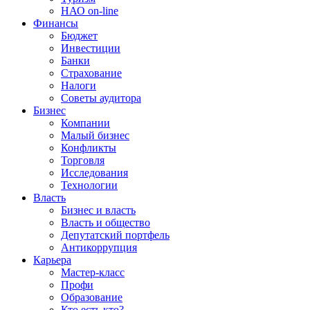
НАО on-line
Финансы
Бюджет
Инвестиции
Банки
Страхование
Налоги
Советы аудитора
Бизнес
Компании
Малый бизнес
Конфликты
Торговля
Исследования
Технологии
Власть
Бизнес и власть
Власть и общество
Депутатский портфель
Антикоррупция
Карьера
Мастер-класс
Профи
Образование
Кто есть кто?