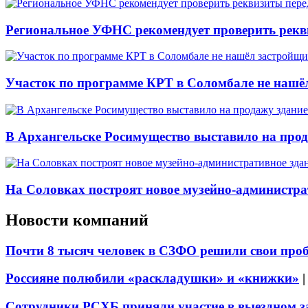
Региональное УФНС рекомендует проверить рекв
Участок по программе КРТ в Соломбале не нашё
В Архангельске Росимущество выставило на про
На Соловках построят новое музейно-администра
Новости компаний
Почти 8 тысяч человек в СЗФО решили свои про
Россияне полюбили «раскладушки» и «книжки»
Сотрудники РСХБ приняли участие в выездном за