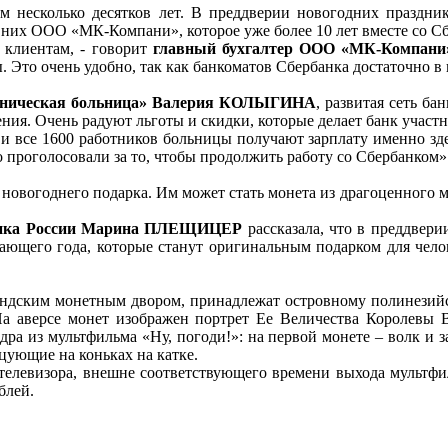
ом несколько десятков лет. В преддверии новогодних праздн
 них ООО «МК-Компани», которое уже более 10 лет вместе со С
клиентам, - говорит
главный бухгалтер ООО «МК-Компан
 Это очень удобно, так как банкоматов Сбербанка достаточно в
клиническая больница» Валерия КОЛЫГИНА
, развитая сеть б
ния. Очень радуют льготы и скидки, которые делает банк участ
и все 1600 работников больницы получают зарплату именно здес
о проголосовали за то, чтобы продолжить работу со Сбербанком»
овогоднего подарка. Им может стать монета из драгоценного ме
рбанка России Марина ПЛЕЩИЦЕР
рассказала, что в преддвер
ющего года, которые станут оригинальным подарком для челове
ндским монетным двором, принадлежат островному полинезий
На аверсе монет изображен портрет Ее Величества Королевы 
адра из мультфильма «Ну, погоди!»: на первой монете – волк и
нцующие на коньках на катке.
телевизора, внешне соответствующего времени выхода мультфи
блей.