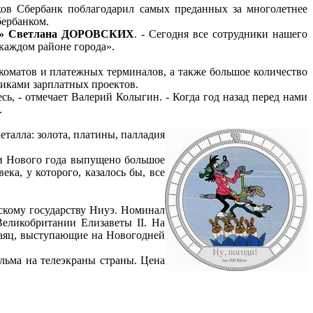
иков Сбербанк поблагодарил самых преданных за многолетнее
бербанком.
и» Светлана ДОРОВСКИХ
. - Сегодня все сотрудники нашего
 каждом районе города».
анкоматов и платежных терминалов, а также большое количество
никами зарплатных проектов.
ь, - отмечает Валерий Колыгин. - Когда год назад перед нами
.
талла: золота, платины, палладия
ии Нового года выпущено большое
ка, у которого, казалось бы, все
скому государству Ниуэ. Номинал
Великобритании Елизаветы II. На
 заяц, выступающие на Новогодней
льма на телеэкраны страны. Цена