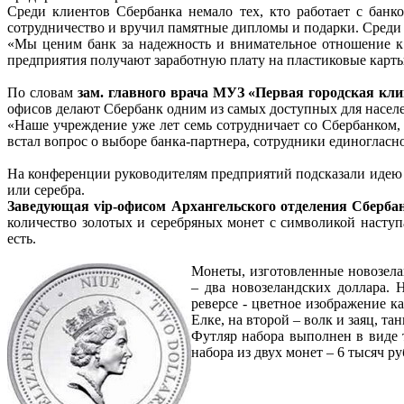
Среди клиентов Сбербанка немало тех, кто работает с банк
сотрудничество и вручил памятные дипломы и подарки. Среди
«Мы ценим банк за надежность и внимательное отношение к 
предприятия получают заработную плату на пластиковые карты.
По словам
зам. главного врача МУЗ «Первая городская 
офисов делают Сбербанк одним из самых доступных для населе
«Наше учреждение уже лет семь сотрудничает со Сбербанком, 
встал вопрос о выборе банка-партнера, сотрудники единогласн
На конференции руководителям предприятий подсказали идею н
или серебра.
Заведующая vip-офисом Архангельского отделения Сбе
количество золотых и серебряных монет с символикой наступа
есть.
Монеты, изготовленные новозела
– два новозеландских доллара. 
реверсе - цветное изображение к
Елке, на второй – волк и заяц, та
Футляр набора выполнен в виде 
набора из двух монет – 6 тысяч ру