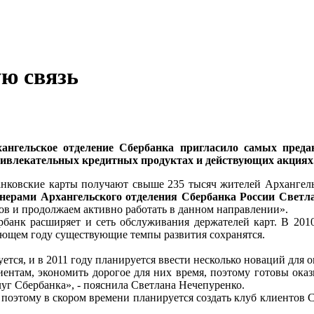
ю связь
хангельское отделение Сбербанка пригласило самых пред
ривлекательных кредитных продуктах и действующих акциях
анковские карты получают свыше 235 тысяч жителей Архангель
ртнерами Архангельского отделения Сбербанка России Св
ов и продолжаем активно работать в данном направлении».
рбанк расширяет и сеть обслуживания держателей карт. В 201
пающем году существующие темпы развития сохранятся.
ется, и в 2011 году планируется ввести несколько новаций для 
ентам, экономить дорогое для них время, поэтому готовы ока
уг Сбербанка», - пояснила Светлана Нечепуренко.
оэтому в скором времени планируется создать клуб клиентов С