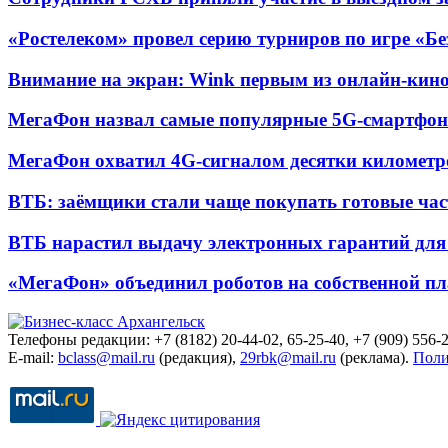
«Ростелеком» провел серию турниров по игре «Б
Внимание на экран: Wink первым из онлайн-кино
МегаФон назвал самые популярные 5G-смартфон
МегаФон охватил 4G-сигналом десятки километр
ВТБ: заёмщики стали чаще покупать готовые час
ВТБ нарастил выдачу электронных гарантий для 
«МегаФон» объединил роботов на собственной п
Телефоны редакции: +7 (8182) 20-44-02, 65-25-40, +7 (909) 556-2
E-mail:
bclass@mail.ru
(редакция),
29rbk@mail.ru
(реклама).
Поли