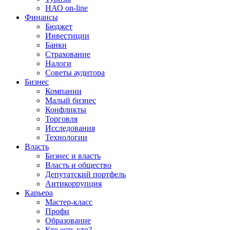
НАО on-line
Финансы
Бюджет
Инвестиции
Банки
Страхование
Налоги
Советы аудитора
Бизнес
Компании
Малый бизнес
Конфликты
Торговля
Исследования
Технологии
Власть
Бизнес и власть
Власть и общество
Депутатский портфель
Антикоррупция
Карьера
Мастер-класс
Профи
Образование
Кто есть кто?