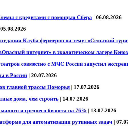
блемы с кредитами с помощью Сбера
|
06.08.2026
|
05.08.2026
седании Клуба фермеров на тему: «Сельский тури
езОпасный интернет» в экологическом лагере Кено
театров совместно с МЧС России запустил экстре
ы в России
|
20.07.2026
ов главной трассы Поморья
|
17.07.2026
тные дома, чем строить
|
14.07.2026
малого и среднего бизнеса на 76%
|
13.07.2026
латформе для автоматизации рутинных задач
|
07.0