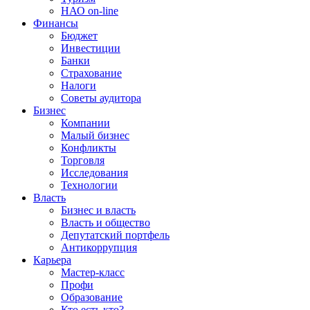
НАО on-line
Финансы
Бюджет
Инвестиции
Банки
Страхование
Налоги
Советы аудитора
Бизнес
Компании
Малый бизнес
Конфликты
Торговля
Исследования
Технологии
Власть
Бизнес и власть
Власть и общество
Депутатский портфель
Антикоррупция
Карьера
Мастер-класс
Профи
Образование
Кто есть кто?