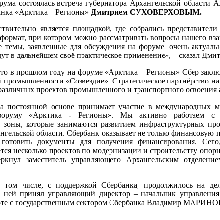
рума состоялась встреча губернатора Архангельской области
анка «Арктика – Регионы»
Дмитрием СУХОВЕРХОВЫМ.
твительно является площадкой, где собрались представители
формат, при котором можно рассматривать вопросы нашего вза
е темы, заявленные для обсуждения на форуме, очень актуальн
ут в дальнейшем своё практическое применение», – сказал Дми
то в прошлом году на форуме «Арктика – Регионы» Сбер заклю
й промышленности «Созвездие». Стратегическое партнёрство на
различных проектов промышленного и транспортного освоения 
а постоянной основе принимает участие в международных м
оруму «Арктика - Регионы». Мы активно работаем с 
 зоны, которые занимаются развитием инфраструктурных про
нгельской области. Сбербанк оказывает не только финансовую 
 готовить документы для получения финансирования. Сего
тся несколько проектов по модернизации и строительству опор
еркнул заместитель управляющего Архангельским отделение
в том числе, с поддержкой Сбербанка, продолжилось на де
 в ней принял управляющий директор – начальник управления
аботе с государственным сектором Сбербанка Владимир МАРИНО