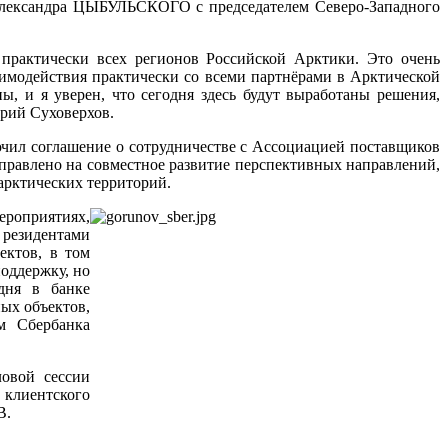
 Александра ЦЫБУЛЬСКОГО с председателем Северо-Западного
 практически всех регионов Российской Арктики. Это очень
имодействия практически со всеми партнёрами в Арктической
ы, и я уверен, что сегодня здесь будут выработаны решения,
трий Суховерхов.
чил соглашение о сотрудничестве с Ассоциацией поставщиков
правлено на совместное развитие перспективных направлений,
арктических территорий.
ероприятиях,
резидентами
ектов, в том
поддержку, но
дня в банке
ных объектов,
м Сбербанка
ловой сессии
 клиентского
В.