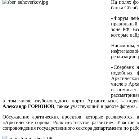
На полях фо
банка Сберб
«Форум дейс
правильный 
зоне РФ. Вс
которые найд
Напомним, ч
нефтегазово
реализацию 
«Сбербанк н
подобных ф
Арктической
числе в Арха
и помогает
рассматривае
в том числе глубоководного порта Архангельск», – подч
Александр ГОРЮНОВ
, также участвующий в работе форума.
Обсуждение арктических проектов, которые реализуются, 
«Арктические города. Роль институтов развития». Участие
сопровождения государственного сектора департамента по р