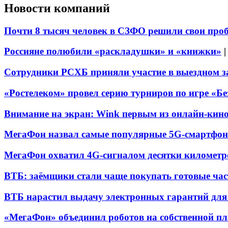
Новости компаний
Почти 8 тысяч человек в СЗФО решили свои про
Россияне полюбили «раскладушки» и «книжки»
Сотрудники РСХБ приняли участие в выездном за
«Ростелеком» провел серию турниров по игре «Б
Внимание на экран: Wink первым из онлайн-кино
МегаФон назвал самые популярные 5G-смартфон
МегаФон охватил 4G-сигналом десятки километр
ВТБ: заёмщики стали чаще покупать готовые час
ВТБ нарастил выдачу электронных гарантий для 
«МегаФон» объединил роботов на собственной п