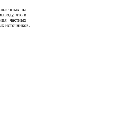
авленных на
ыводу, что в
ния частных
ых источников.