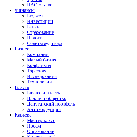
НАО on-line
Финансы
Бюджет
Инвестиции
Банки
Страхование
Налоги
Советы аудитора
Бизнес
Компании
Малый бизнес
Конфликты
Торговля
Исследования
Технологии
Власть
Бизнес и власть
Власть и общество
Депутатский портфель
Антикоррупция
Карьера
Мастер-класс
Профи
Образование
Кто есть кто?