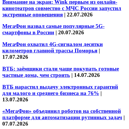
Внимание на экран: Wink первым из онлайн-
кинотеатров совместно с МЧС России запустил
экстренные оповещения
|
22.07.2026
МегаФон назвал самые популярные 5G-
смартфоны в России
|
20.07.2026
МегаФон охватил 4G-сигналом десятки
километров главной трассы Поморья
|
17.07.2026
ВТБ: заёмщики стали чаще покупать готовые
частные дома, чем строить
|
14.07.2026
ВТБ нарастил выдачу электронных гарантий
для малого и среднего бизнеса на 76%
|
13.07.2026
«МегаФон» объединил роботов на собственной
платформе для автоматизации рутинных задач
|
07.07.2026