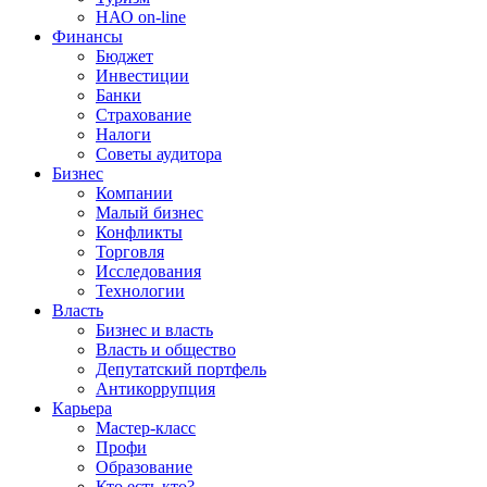
НАО on-line
Финансы
Бюджет
Инвестиции
Банки
Страхование
Налоги
Советы аудитора
Бизнес
Компании
Малый бизнес
Конфликты
Торговля
Исследования
Технологии
Власть
Бизнес и власть
Власть и общество
Депутатский портфель
Антикоррупция
Карьера
Мастер-класс
Профи
Образование
Кто есть кто?