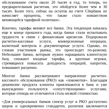
обслуживание счета около 20 тысяч в год, то теперь, по
предварительным расчетам, это обойдется более чем в 30
тысяч. Более того, сейчас на остаток на счете Сбербанк не
начисляет проценты, что также стало новшеством
меняющейся тарифной политики».
Конечно, тарифы меняют все банки. Эта тенденция началась
еще в конце прошлого года, когда банки стали испытывать
трудности в связи с финансовым кризисом. Подорожали
расчетно-кассовые услуги, конверсионные операции,
валютный контроль и документарные услуги. Однако, по
словам участников рынка, это происходит по-разному.
Небольшие банки, которым нужно наращивать клиентскую
базу, снижают входные тарифы, а крупные игроки,
стремящиеся повысить доходность операций, напротив,
повышают расценки.
Многие банки рассматривают направление расчетно-
кассового обслуживания (РКО) как «локомотив». Благодаря
дешевизне продукта клиенты привлекаются в банк и уже
вынужденно пользуются «сопутствующими» услугами,
которые отнюдь не отличаются столь низкой стоимостью.
«Для универсальных банков спектр услуг в РКО достаточно
широк и одновременно стандартен, различия заключаются