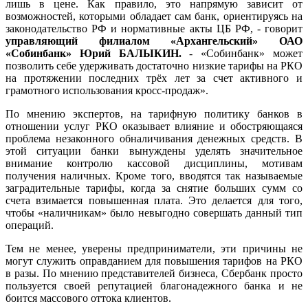
лишь в цене. Как правило, это напрямую зависит от
возможностей, которыми обладает сам банк, ориентируясь на
законодательство РФ и нормативные акты ЦБ РФ, - говорит
управляющий филиалом «Архангельский» ОАО
«Собинбанк» Юрий БАЛЫКИН.
- «Собинбанк» может
позволить себе удерживать достаточно низкие тарифы на РКО
на протяжении последних трёх лет за счет активного и
грамотного использования кросс-продаж».
По мнению экспертов, на тарифную политику банков в
отношении услуг РКО оказывает влияние и обостряющаяся
проблема незаконного обналичивания денежных средств. В
этой ситуации банки вынуждены уделять значительное
внимание контролю кассовой дисциплины, мотивам
получения наличных. Кроме того, вводятся так называемые
заградительные тарифы, когда за снятие больших сумм со
счета взимается повышенная плата. Это делается для того,
чтобы «наличникам» было невыгодно совершать данный тип
операций.
Тем не менее, уверены предприниматели, эти причины не
могут служить оправданием для повышения тарифов на РКО
в разы. По мнению представителей бизнеса, Сбербанк просто
пользуется своей репутацией благонадежного банка и не
боится массового оттока клиентов.