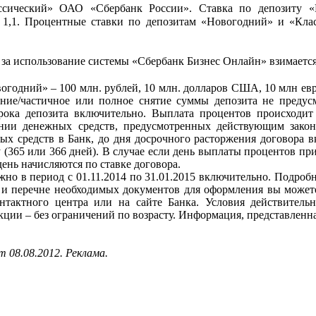
сический» ОАО «Сбербанк России». Ставка по депозиту «Н
1,1. Процентные ставки по депозитам «Новогодний» и «Клас
а за использование системы «Сбербанк Бизнес Онлайн» взимаетс
одний» – 100 млн. рублей, 10 млн. долларов США, 10 млн евро.
нение/частичное или полное снятие суммы депозита не преду
рока депозита включительно. Выплата процентов происходит 
ании денежных средств, предусмотренных действующим закон
ых средств в Банк, до дня досрочного расторжения договора в
у (365 или 366 дней). В случае если день выплаты процентов п
ень начисляются по ставке договора.
но в период с 01.11.2014 по 31.01.2015 включительно. Подро
х и перечне необходимых документов для оформления вы может
тактного центра или на сайте Банка. Условия действительн
и – без ограничений по возрасту. Информация, представленная
 08.08.2012. Реклама.