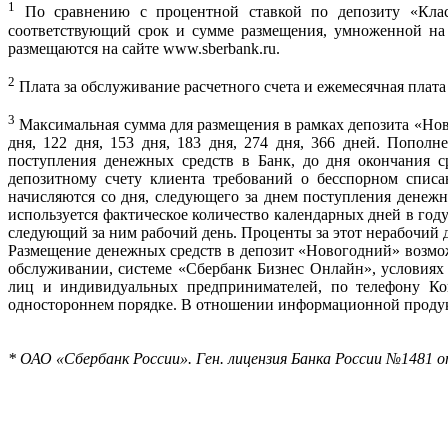
1
По сравнению с процентной ставкой по депозиту «Клас
соответствующий срок и сумме размещения, умноженной на 
размещаются на сайте www.sberbank.ru.
2
Плата за обслуживание расчетного счета и ежемесячная плат
3
Максимальная сумма для размещения в рамках депозита «Новог
дня, 122 дня, 153 дня, 183 дня, 274 дня, 366 дней. Попол
поступления денежных средств в Банк, до дня окончания с
депозитному счету клиента требований о бесспорном спис
начисляются со дня, следующего за днем поступления денежн
используется фактическое количество календарных дней в год
следующий за ним рабочий день. Проценты за этот нерабочий д
Размещение денежных средств в депозит «Новогодний» возмож
обслуживании, системе «Сбербанк Бизнес Онлайн», условия
лиц и индивидуальных предпринимателей, по телефону Кон
одностороннем порядке. В отношении информационной продукци
* ОАО «Сбербанк России». Ген. лицензия Банка России №1481 от