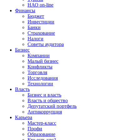
НАО on-line
Финансы
Бюджет
Инвестиции
Банки
Страхование
Налоги
Советы аудитора
Бизнес
Компании
Малый бизнес
Конфликты
Торговля
Исследования
Технологии
Власть
Бизнес и власть
Власть и общество
Депутатский портфель
Антикоррупция
Карьера
Мастер-класс
Профи
Образование
Кто есть кто?