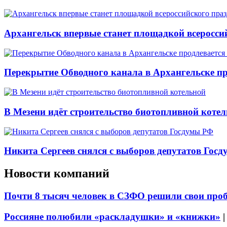
Архангельск впервые станет площадкой всеросси
Перекрытие Обводного канала в Архангельске про
В Мезени идёт строительство биотопливной коте
Никита Сергеев снялся с выборов депутатов Гос
Новости компаний
Почти 8 тысяч человек в СЗФО решили свои про
Россияне полюбили «раскладушки» и «книжки»