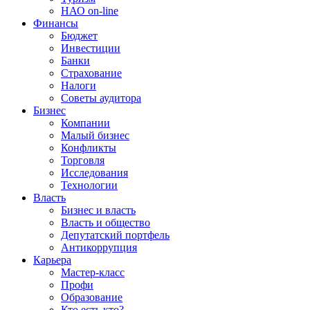
НАО on-line
Финансы
Бюджет
Инвестиции
Банки
Страхование
Налоги
Советы аудитора
Бизнес
Компании
Малый бизнес
Конфликты
Торговля
Исследования
Технологии
Власть
Бизнес и власть
Власть и общество
Депутатский портфель
Антикоррупция
Карьера
Мастер-класс
Профи
Образование
Кто есть кто?