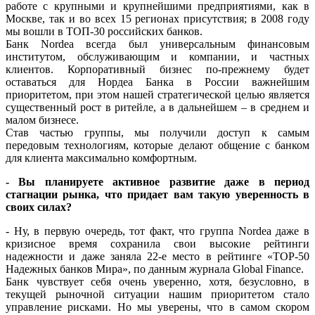
работе с крупными и крупнейшими предприятиями, как в
Москве, так и во всех 15 регионах присутствия; в 2008 году
мы вошли в ТОП-30 российских банков.
Банк Nordea всегда был универсальным финансовым
институтом, обслуживающим и компании, и частных
клиентов. Корпоративный бизнес по-прежнему будет
оставаться для Нордеа Банка в России важнейшим
приоритетом, при этом нашей стратегической целью является
существенный рост в ритейле, а в дальнейшем – в среднем и
малом бизнесе.
Став частью группы, мы получили доступ к самым
передовым технологиям, которые делают общение с банком
для клиента максимально комфортным.
- Вы планируете активное развитие даже в период
стагнации рынка, что придает вам такую уверенность в
своих силах?
- Ну, в первую очередь, тот факт, что группа Nordea даже в
кризисное время сохранила свои высокие рейтинги
надежности и даже заняла 22-е место в рейтинге «TOP-50
Надежных банков Мира», по данным журнала Global Finance.
Банк чувствует себя очень уверенно, хотя, безусловно, в
текущей рыночной ситуации нашим приоритетом стало
управление рисками. Но мы уверены, что в самом скором