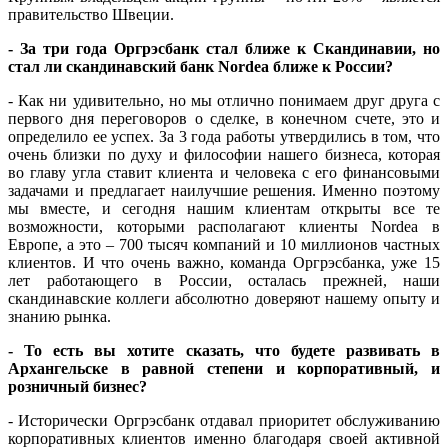
правительство Швеции.
- За три года Оргрэсбанк стал ближе к Скандинавии, но
стал ли скандинавский банк Nordea ближе к России?
- Как ни удивительно, но мы отлично понимаем друг друга с
первого дня переговоров о сделке, в конечном счете, это и
определило ее успех. За 3 года работы утвердились в том, что
очень близки по духу и философии нашего бизнеса, которая
во главу угла ставит клиента и человека с его финансовыми
задачами и предлагает наилучшие решения. Именно поэтому
мы вместе, и сегодня нашим клиентам открыты все те
возможности, которыми располагают клиенты Nordea в
Европе, а это – 700 тысяч компаний и 10 миллионов частных
клиентов. И что очень важно, команда Оргрэсбанка, уже 15
лет работающего в России, осталась прежней, наши
скандинавские коллеги абсолютно доверяют нашему опыту и
знанию рынка.
- То есть вы хотите сказать, что будете развивать в
Архангельске в равной степени и корпоративный, и
розничный бизнес?
- Исторически Оргрэсбанк отдавал приоритет обслуживанию
корпоративных клиентов именно благодаря своей активной