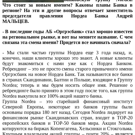
Что стоит за новым именем? Каковы планы Банка в
регионе? На эти и другие вопросы отвечает
заместитель
председателя правления Нордеа Банка Андрей
МАЛЬЦЕВ.
- В последние годы АБ «Оргрэсбанк» стал хорошо известен
на региональном рынке, и вот вы меняете название. C чем
связана эта смена имени? Придется все начинать сначала?
- Мы стали частью группы Нордеа еще 3 года назад, и,
конечно, наши клиенты хорошо это знают. А новые клиенты
будут знакомиться с нами уже как с Нордеа Банком.
Ребрендинг
– это не просто смена старого привычного имени
Оргрэсбанк на новое Нордеа Банк. Так называются все банки
в странах Скандинавии, Балтии и Польше, входящие в Группу
Nordea; теперь и мы будем носить общее имя. Решение о
ребрендинге было принято в этом году после того, как группа
Nordea выкупила все 100% акций нашего банка.
Группа Nordea – это старейший финансовый институт
Северной Европы, некоторые из банков группы были
основаны порядка 180 лет назад. Сегодня Nordea лидирует на
финансовом рынке Скандинавских стран, входит в TOP-20
европейских банков и TOP-50 банков мира. Акции Nordea
котируются на биржах Копенгагена, Хельсинки и Стокгольма.
Крупным владельцем акций группы – почти 20% – является