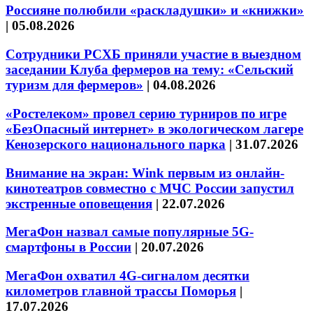
Россияне полюбили «раскладушки» и «книжки»
|
05.08.2026
Сотрудники РСХБ приняли участие в выездном
заседании Клуба фермеров на тему: «Сельский
туризм для фермеров»
|
04.08.2026
«Ростелеком» провел серию турниров по игре
«БезОпасный интернет» в экологическом лагере
Кенозерского национального парка
|
31.07.2026
Внимание на экран: Wink первым из онлайн-
кинотеатров совместно с МЧС России запустил
экстренные оповещения
|
22.07.2026
МегаФон назвал самые популярные 5G-
смартфоны в России
|
20.07.2026
МегаФон охватил 4G-сигналом десятки
километров главной трассы Поморья
|
17.07.2026