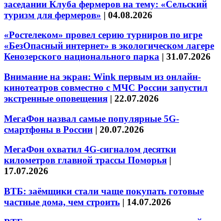
заседании Клуба фермеров на тему: «Сельский
туризм для фермеров»
|
04.08.2026
«Ростелеком» провел серию турниров по игре
«БезОпасный интернет» в экологическом лагере
Кенозерского национального парка
|
31.07.2026
Внимание на экран: Wink первым из онлайн-
кинотеатров совместно с МЧС России запустил
экстренные оповещения
|
22.07.2026
МегаФон назвал самые популярные 5G-
смартфоны в России
|
20.07.2026
МегаФон охватил 4G-сигналом десятки
километров главной трассы Поморья
|
17.07.2026
ВТБ: заёмщики стали чаще покупать готовые
частные дома, чем строить
|
14.07.2026