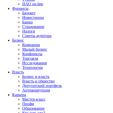
НАО on-line
Финансы
Бюджет
Инвестиции
Банки
Страхование
Налоги
Советы аудитора
Бизнес
Компании
Малый бизнес
Конфликты
Торговля
Исследования
Технологии
Власть
Бизнес и власть
Власть и общество
Депутатский портфель
Антикоррупция
Карьера
Мастер-класс
Профи
Образование
Кто есть кто?